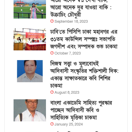
আরো অনেক স্বপ্ন দেখা বাকি,
আরো অনেক দূর যাওয়া বাকি :
উক্রাচিং চৌধুরী
September 18, 2023
ঢাবি’তে পিসিপি ঢাকা মহানগর এর
৩১তম কাউন্সিল সম্পন্নঃ সভাপতি
জগদীশ এবং সম্পাদক শুভ চাকমা
October 7, 2023
নিজস্ব সত্ত্বা ও মূল্যবোধই
আদিবাসী সংস্কৃতির শক্তিশালী দিক:
একান্ত সাক্ষাতকারে কবি শিশির
চাকমা
August 8, 2023
বাংলা একাডেমি সাহিত্য পুরস্কার
পাচ্ছেন আদিবাসী কবি ও
সাহিত্যিক মৃত্তিকা চাকমা
January 25, 2024