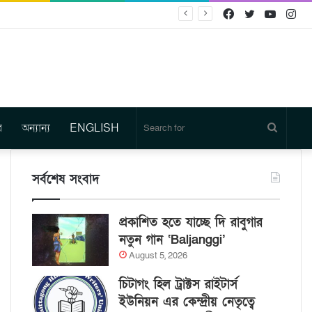
Facebook
Twitter
YouTu
In
র
অন্যান্য
ENGLISH
Search
for
সর্বশেষ সংবাদ
প্রকাশিত হতে যাচ্ছে দি রাবুগার
নতুন গান ‘Baljanggi’
August 5, 2026
চিটাগং হিল ট্রাক্টস রাইটার্স
ইউনিয়ন এর কেন্দ্রীয় নেতৃত্বে