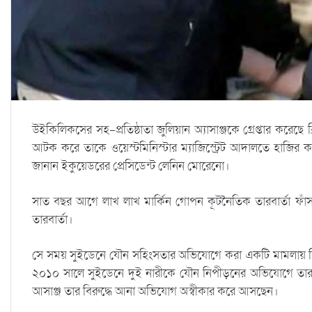
উইকিলিকসের সহ-প্রতিষ্ঠাতা জুলিয়ান অ্যাসাঞ্জকে গ্রেপ্তার করেছে
আটক করে তাকে ওয়েস্টমিনিস্টার ম্যাজিস্ট্রেট আদালতে হাজির 
জানান ইকুয়েডরের প্রেসিডেন্ট লেনিন মোরেনো।
সাত বছর আগে লাখ লাখ মার্কিন গোপন কূটনৈতিক তারবার্তা ফা
তারবার্তা।
সে সময় সুইডেনে যৌন সহিংসতার অভিযোগে করা একটি মামলায় বিচা
২০১০ সালে সুইডেনে দুই নারীকে যৌন নিপীড়নের অভিযোগে তার বি
আসাঞ্জ তার বিরুদ্ধে আনা অভিযোগ অস্বীকার করে আসছেন।