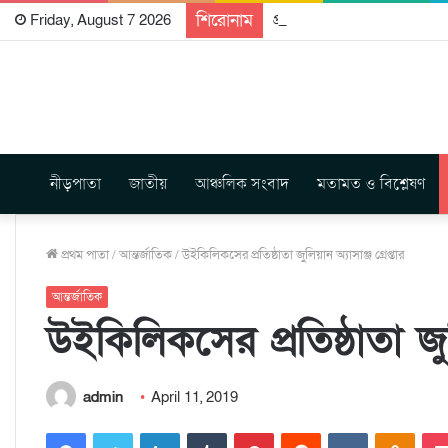
শিরোনাম
প্রকাশিত হতে যাচ্ছে দি রাবুগ
Friday, August 7 2026
নীড়পাতা
জাতীয়
আঞ্চলিক সংবাদ
মতামত ও বিশ্লেষণ
প্রথম পাতা
/
আন্তর্জাতিক
/
উইকিলিকসের প্রতিষ্ঠাতা জুলিয়ান অ্যাসাঞ্জ গ্রেপ্তার
আন্তর্জাতিক
উইকিলিকসের প্রতিষ্ঠাতা জুলি
admin
April 11, 2019
Facebook
Twitter
LinkedIn
Tumblr
Pinterest
Reddit
VKontakte
Odnoklassniki