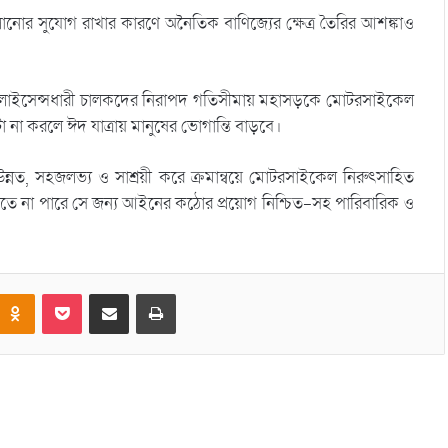
োর সুযোগ রাখার কারণে অনৈতিক বাণিজ্যের ক্ষেত্র তৈরির আশঙ্কাও
াইভিং লাইসেন্সধারী চালকদের নিরাপদ গতিসীমায় মহাসড়কে মোটরসাইকেল
া না করলে ঈদ যাত্রায় মানুষের ভোগান্তি বাড়বে।
্নত, সহজলভ্য ও সাশ্রয়ী করে ক্রমান্বয়ে মোটরসাইকেল নিরুৎসাহিত
না পারে সে জন্য আইনের কঠোর প্রয়োগ নিশ্চিত-সহ পারিবারিক ও
Odnoklassniki
Pocket
Share via Email
Print