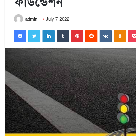
ফাউন্ডেশন
admin
July 7, 2022
Facebook
Twitter
LinkedIn
Tumblr
Pinterest
Reddit
VKontakte
Odnoklassniki