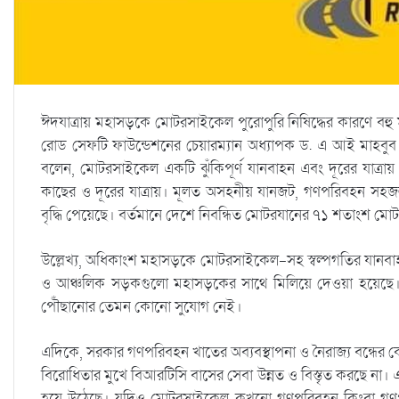
ঈদযাত্রায় মহাসড়কে মোটরসাইকেল পুরোপুরি নিষিদ্ধের কারণে বহু
রোড সেফটি ফাউন্ডেশনের চেয়ারম্যান অধ্যাপক ড. এ আই মাহবুব 
বলেন, মোটরসাইকেল একটি ঝুঁকিপূর্ণ যানবাহন এবং দূরের যাত্রায় 
কাছের ও দূরের যাত্রায়। মূলত অসহনীয় যানজট, গণপরিবহন সহজলভ
বৃদ্ধি পেয়েছে। বর্তমানে দেশে নিবন্ধিত মোটরযানের ৭১ শতাংশ ম
উল্লেখ্য, অধিকাংশ মহাসড়কে মোটরসাইকেল-সহ স্বল্পগতির যানবাহনে
ও আঞ্চলিক সড়কগুলো মহাসড়কের সাথে মিলিয়ে দেওয়া হয়েছে। 
পৌঁছানোর তেমন কোনো সুযোগ নেই।
এদিকে, সরকার গণপরিবহন খাতের অব্যবস্থাপনা ও নৈরাজ্য বন্ধের 
বিরোধিতার মুখে বিআরটিসি বাসের সেবা উন্নত ও বিস্তৃত করছে না
হয়ে উঠেছে। যদিও মোটরসাইকেল কখনো গণপরিবহন কিংবা গণপরিব