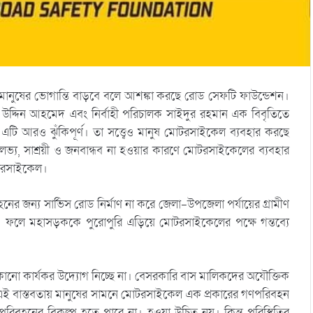
 মানুষের ভোগান্তি বাড়বে বলে আশঙ্কা করছে রোড সেফটি ফাউন্ডেশন।
উদ্দিন আহমেদ এবং নির্বাহী পরিচালক সাইদুর রহমান এক বিবৃতিতে
এটি আরও ঝুঁকিপূর্ণ। তা সত্ত্বেও মানুষ মোটরসাইকেল ব্যবহার করছে
্য, সাশ্রয়ী ও জনবান্ধব না হওয়ার কারণে মোটরসাইকেলের ব্যবহার
োটরসাইকেল।
র জন্য সার্ভিস রোড নির্মাণ না করে জেলা-উপজেলা পর্যায়ের গ্রামীণ
ফলে মহাসড়ককে পুরোপুরি এড়িয়ে মোটরসাইকেলের পক্ষে গন্তব্যে
কোনো কার্যকর উদ্যোগ নিচ্ছে না। বেসরকারি বাস মালিকদের অযৌক্তিক
। এই বাস্তবতায় মানুষের সামনে মোটরসাইকেল এক প্রকারের গণপরিবহন
হনের বিকল্প হতে পারে না। হওয়া উচিত নয়। কিন্তু পরিস্থিতির