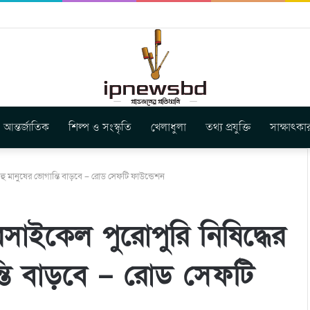
বুগার নতুন গান ‘Baljanggi’
আন্তর্জাতিক
শিল্প ও সংস্কৃতি
খেলাধুলা
তথ্য প্রযুক্তি
সাক্ষাৎকা
হু মানুষের ভোগান্তি বাড়বে – রোড সেফটি ফাউন্ডেশন
াইকেল পুরোপুরি নিষিদ্ধের
্তি বাড়বে – রোড সেফটি