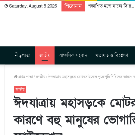
শিরোনাম
প্রকাশিত হতে যাচ্ছে দি রা
Saturday, August 8 2026
নীড়পাতা
জাতীয়
আঞ্চলিক সংবাদ
মতামত ও বিশ্লেষণ
প্রথম পাতা
/
জাতীয়
/
ঈদযাত্রায় মহাসড়কে মোটরসাইকেল পুরোপুরি নিষিদ্ধের কারণে ব
জাতীয়
ঈদযাত্রায় মহাসড়কে মোটরস
কারণে বহু মানুষের ভোগান