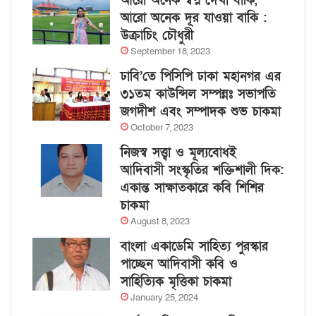
আরো অনেক স্বপ্ন দেখা বাকি,
আরো অনেক দূর যাওয়া বাকি :
উক্রাচিং চৌধুরী
September 18, 2023
ঢাবি’তে পিসিপি ঢাকা মহানগর এর
৩১তম কাউন্সিল সম্পন্নঃ সভাপতি
জগদীশ এবং সম্পাদক শুভ চাকমা
October 7, 2023
নিজস্ব সত্ত্বা ও মূল্যবোধই
আদিবাসী সংস্কৃতির শক্তিশালী দিক:
একান্ত সাক্ষাতকারে কবি শিশির
চাকমা
August 8, 2023
বাংলা একাডেমি সাহিত্য পুরস্কার
পাচ্ছেন আদিবাসী কবি ও
সাহিত্যিক মৃত্তিকা চাকমা
January 25, 2024