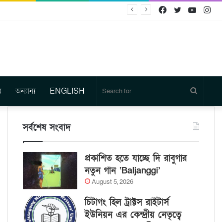
Facebook
Twitter
YouTu
In
র
অন্যান্য
ENGLISH
Search
for
সর্বশেষ সংবাদ
প্রকাশিত হতে যাচ্ছে দি রাবুগার
নতুন গান ‘Baljanggi’
August 5, 2026
চিটাগং হিল ট্রাক্টস রাইটার্স
ইউনিয়ন এর কেন্দ্রীয় নেতৃত্বে