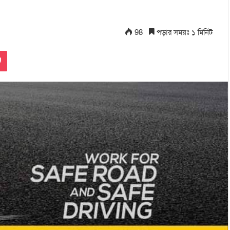
98
পড়ার সময়ঃ ১ মিনিট
Pocket