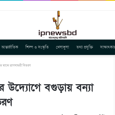
ার নতুন গান ‘Baljanggi’
আন্তর্জাতিক
শিল্প ও সংস্কৃতি
খেলাধুলা
তথ্য প্রযুক্তি
সাক্ষাৎকা
ত মাঝে ত্রাণসামগ্রী বিতরণ
 উদ্যোগে বগুড়ায় বন্যা
িতরণ