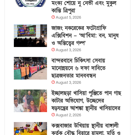
মংক্য শোয়ে নু নেভী এবং মুকুল
কান্তি ত্রিপুরা
August 5, 2026
জাজং নকরেকের ফটোগ্রাফি
এক্সিবিশন – ‘আ’বিমা: বন, মানুষ
ও অস্তিত্বের গল্প’
August 3, 2026
বান্দরবানে চিকিৎসা সেবায়
মানোন্নয়নে ৬ দফা দাবিতে
ছাত্রজনতার মানববন্ধন
August 3, 2026
ইচ্ছালছড়া খাসিয়া পুঞ্জিতে পান গাছ
কাটার অভিযোগ, উচ্ছেদের
ষড়যন্ত্রের আশঙ্কা স্থানীয় খাসিয়াদের
August 2, 2026
কক্সবাজার উখিয়ায় স্থানীয় বাঙ্গালী
কর্তৃক বৌদ্ধ বিহারে হামলা, মূর্তি ও