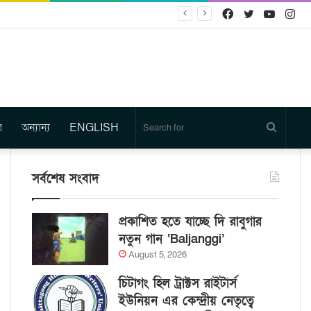
Facebook
Twitter
YouTu
In
র
অন্যান্য
ENGLISH
Search
for
সর্বশেষ সংবাদ
প্রকাশিত হতে যাচ্ছে দি রাবুগার
নতুন গান ‘Baljanggi’
August 5, 2026
চিটাগং হিল ট্রাক্টস রাইটার্স
ইউনিয়ন এর কেন্দ্রীয় নেতৃত্বে