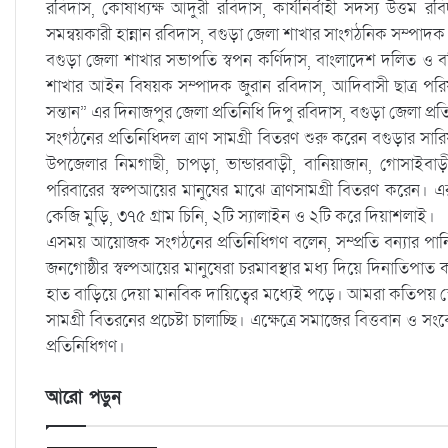
রবিদাস, কোষাধ্যক্ষ আদুরী রবিদাস, কার্যনির্বাহী সদস্য উত্ত
সমন্বয়কারী হান্নান রবিদাস, বগুড়া জেলা শাখার সাংগঠনিক সম্পাদ
বগুড়া জেলা শাখার সভাপতি স্বপন কর্ণিদাস, বাংলাদেশ দলিত ও
শাখার আইন বিষয়ক সম্পাদক জুরান রবিদাস, আদিবাসী ছাত্র পর
সন্তান” এর দিনাজপুর জেলা প্রতিনিধি দিপু রবিদাস, বগুড়া জেলা প্রত
সংগঠনের প্রতিনিধিদল ত্রাণ সামগ্রী বিতরণ শুরু করেন বগুড়ার সার
উপজেলার নিমগাছী, চাপড়া, ভান্ডারবাড়ী, বানিয়াজান, গোসাইবা
পরিবারের স্বল্পআয়ের মানুষের মাঝে ত্রাণসামগ্রী বিতরণ করেন। এর 
কেজি মুড়ি, ৩৭৫ গ্রাম চিনি, ২টি স্যালাইন ও ২টি করে দিয়াশলাই।
এসময় আয়োজক সংগঠনের প্রতিনিধিগণ বলেন, সম্প্রতি বন্যার পানি 
জনগোষ্ঠীর স্বল্পআয়ের মানুষেরা চরমাবস্থার মধ্য দিয়ে দিনাতি
হাত বাড়িয়ে দেয়া মানবিক দায়িত্বের মধ্যেই পড়ে। আমরা কতিপয় স্বেচ
সামগ্রী বিতরনের প্রচেষ্টা চালাচ্ছি। এক্ষেত্রে সমাজের বিত্তবা
প্রতিনিধিগণ।
আরো পড়ুন