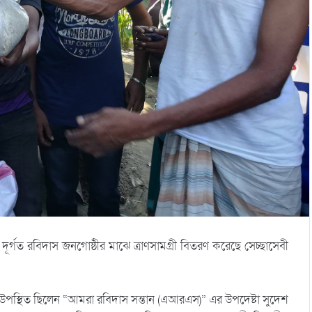
দূর্গত রবিদাস জনগোষ্ঠীর মাঝে ত্রাণসামগ্রী বিতরণ করেছে সেচ্ছাসেবী
 উপস্থিত ছিলেন “আমরা রবিদাস সন্তান (এআরএস)” এর উপদেষ্টা সুদেশ