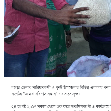
বগুড়া জেলার সারিয়াকান্দী ও ধুনট উপজেলার বিভিন্ন এলাকায় বন্যা 
সংগঠন “আমরা রবিদাস সন্তান” এর সদস্যবৃন্দ।
২৪ আগষ্ট ২০১৭ সকাল থেকে শুরু করে সারাদিনব্যাপী এ কার্যক্রমে