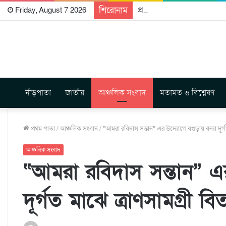
শিরোনাম
প্রকাশিত হতে যাচ্ছে দি রাবুগ
Friday, August 7 2026
নীড়পাতা
জাতীয়
আঞ্চলিক সংবাদ
মতামত ও বিশ্লেষণ
প্রথম পাতা
/
আঞ্চলিক সংবাদ
/
“আমরা রবিদাস সন্তান” এর উদ্যোগে বগুড়ায় বন্যা দূর্গ
আঞ্চলিক সংবাদ
“আমরা রবিদাস সন্তান” এর
দূর্গত মাঝে ত্রাণসামগ্রী ব