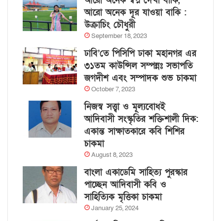
আরো অনেক স্বপ্ন দেখা বাকি,
আরো অনেক দূর যাওয়া বাকি :
উক্রাচিং চৌধুরী
September 18, 2023
ঢাবি’তে পিসিপি ঢাকা মহানগর এর
৩১তম কাউন্সিল সম্পন্নঃ সভাপতি
জগদীশ এবং সম্পাদক শুভ চাকমা
October 7, 2023
নিজস্ব সত্ত্বা ও মূল্যবোধই
আদিবাসী সংস্কৃতির শক্তিশালী দিক:
একান্ত সাক্ষাতকারে কবি শিশির
চাকমা
August 8, 2023
বাংলা একাডেমি সাহিত্য পুরস্কার
পাচ্ছেন আদিবাসী কবি ও
সাহিত্যিক মৃত্তিকা চাকমা
January 25, 2024