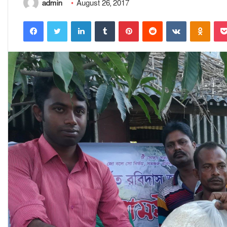
admin
August 26, 2017
Facebook
Twitter
LinkedIn
Tumblr
Pinterest
Reddit
VKontakte
Odnoklassniki