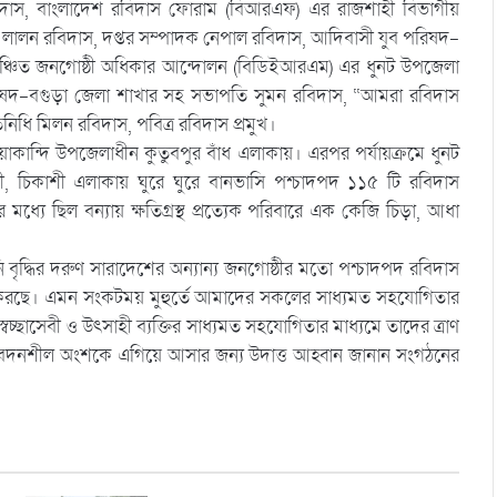
ম রবিদাস, বাংলাদেশ রবিদাস ফোরাম (বিআরএফ) এর রাজশাহী বিভাগীয়
ক লালন রবিদাস, দপ্তর সম্পাদক নেপাল রবিদাস, আদিবাসী যুব পরিষদ-
 বঞ্চিত জনগোষ্ঠী অধিকার আন্দোলন (বিডিইআরএম) এর ধুনট উপজেলা
িষদ-বগুড়া জেলা শাখার সহ সভাপতি সুমন রবিদাস, “আমরা রবিদাস
িনিধি মিলন রবিদাস, পবিত্র রবিদাস প্রমুখ।
িয়াকান্দি উপজেলাধীন কুতুবপুর বাঁধ এলাকায়। এরপর পর্যায়ক্রমে ধুনট
ড়ী, চিকাশী এলাকায় ঘুরে ঘুরে বানভাসি পশ্চাদপদ ১১৫ টি রবিদাস
মধ্যে ছিল বন্যায় ক্ষতিগ্রস্থ প্রত্যেক পরিবারে এক কেজি চিড়া, আধা
বৃদ্ধির দরুণ সারাদেশের অন্যান্য জনগোষ্ঠীর মতো পশ্চাদপদ রবিদাস
পাত করছে। এমন সংকটময় মুহুর্তে আমাদের সকলের সাধ্যমত সহযোগিতার
্ছাসেবী ও উৎসাহী ব্যক্তির সাধ্যমত সহযোগিতার মাধ্যমে তাদের ত্রাণ
ন ও সংবেদনশীল অংশকে এগিয়ে আসার জন্য উদাত্ত আহ্বান জানান সংগঠনের