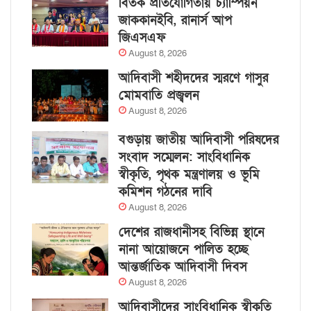
বিতর্ক প্রতিযোগিতায় চ্যাম্পিয়ন
জাককানইবি, রানার্স আপ
জিএসএফ
August 8, 2026
আদিবাসী শহীদদের স্মরণে গাসুর
মোমবাতি প্রজ্বলন
August 8, 2026
বগুড়ায় জাতীয় আদিবাসী পরিষদের
সংবাদ সম্মেলন: সাংবিধানিক
স্বীকৃতি, পৃথক মন্ত্রণালয় ও ভূমি
কমিশন গঠনের দাবি
August 8, 2026
দেশের রাজধানীসহ বিভিন্ন স্থানে
নানা আয়োজনে পালিত হচ্ছে
আন্তর্জাতিক আদিবাসী দিবস
August 8, 2026
আদিবাসীদের সাংবিধানিক স্বীকৃতি