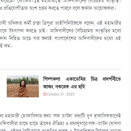
রণ করেছে- কোভিড-১৯ মহামারীতে আদিবাসীদের বৈচিত্রময় সংস্কৃতি।
রা এ প্রতিযোগীতায় অংশ গ্রহন করতে পারবে বলে জানান আয়োজকরা।
ী অধিকার কর্মী চন্দ্রা ত্রিপুরা আইপিনিউজকে বলেন, এই মহামারীর
থে উৎযাপন করতে চাই। আদিবাসীদের বৈচিত্র্যময় সংস্কৃতির মধ্যে
দান নিহিত আছে যার জন্যই বাংলাদেশের আদিবাসীদের মধ্যে এই
রেই কম।
শিল্পকলা একাডেমির চিত্র প্রদর্শনীতে
জাজং নকরেক এর ছবি
October 21, 2023
ে মহামারী মোকাবিলার জন্য ‘লক ডাউন’ প্রথাটি খুব স্বাভাবিকভাবেই
সীরা গ্রামে গ্রামে তাঁদের ঐতিহ্য ও প্রথানুসারে লক-ডাউন ঘোষণা