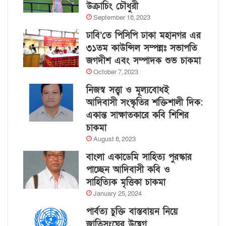
উক্রাচিং চৌধুরী
September 18, 2023
ঢাবি’তে পিসিপি ঢাকা মহানগর এর
৩১তম কাউন্সিল সম্পন্নঃ সভাপতি
জগদীশ এবং সম্পাদক শুভ চাকমা
October 7, 2023
নিজস্ব সত্ত্বা ও মূল্যবোধই
আদিবাসী সংস্কৃতির শক্তিশালী দিক:
একান্ত সাক্ষাতকারে কবি শিশির
চাকমা
August 8, 2023
বাংলা একাডেমি সাহিত্য পুরস্কার
পাচ্ছেন আদিবাসী কবি ও
সাহিত্যিক মৃত্তিকা চাকমা
January 25, 2024
পার্বত্য চুক্তি বাস্তবায়ন নিয়ে
জাতিসংঘের উদ্বেগ