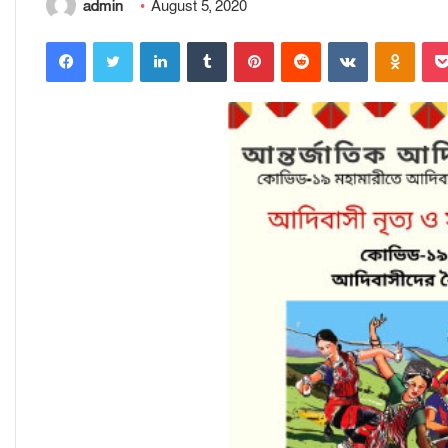
admin
August 5, 2020
Facebook
Twitter
LinkedIn
Tumblr
Pinterest
Reddit
VKontakte
Odnoklassniki