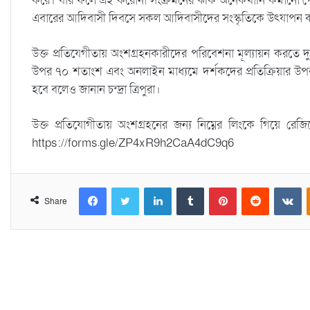
করে। যার ফলে এই করোনা সংক্রমনের ঝঁকি অনেকখানি কমানো গেছে
এবারের আদিবাসী দিবসে সকল আদিবাসীদের সংস্কৃতিকে উৎযাপন 
উক্ত প্রতিযেগীতায় অংশগ্রহনকারীদের পরিবেশনা মূল্যায়ন করতে দু
উপর ৭০ শতাংশ এবং অনলাইন মাধ্যমে দর্শকদের প্রতিক্রিয়ার উপর 
হবে বলেও জানান চন্দ্রা ত্রিপুরা।
উক্ত প্রতিযোগীতায় অংশগ্রহনের জন্য নিম্নের লিংকে গিয়ে 
https://forms.gle/ZP4xR9h2CaA4dC9q6
Facebook
Twitter
LinkedIn
Tumblr
Pinterest
Reddit
VKontakte
Share