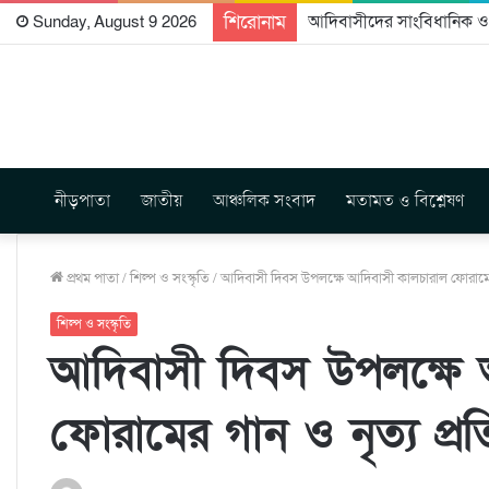
শিরোনাম
আদিবাসীদের সাংবিধানিক ও আ
Sunday, August 9 2026
নীড়পাতা
জাতীয়
আঞ্চলিক সংবাদ
মতামত ও বিশ্লেষণ
প্রথম পাতা
/
শিল্প ও সংস্কৃতি
/
আদিবাসী দিবস উপলক্ষে আদিবাসী কালচারাল ফোরামের
শিল্প ও সংস্কৃতি
আদিবাসী দিবস উপলক্ষে 
ফোরামের গান ও নৃত্য প্র