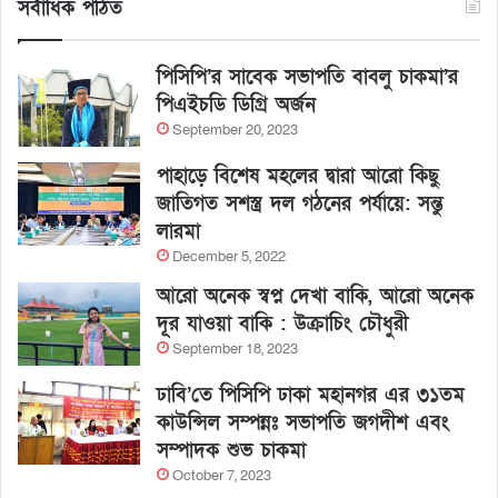
সর্বাধিক পঠিত
পিসিপি’র সাবেক সভাপতি বাবলু চাকমা’র
পিএইচডি ডিগ্রি অর্জন
September 20, 2023
পাহাড়ে বিশেষ মহলের দ্বারা আরো কিছু
জাতিগত সশস্ত্র দল গঠনের পর্যায়ে: সন্তু
লারমা
December 5, 2022
আরো অনেক স্বপ্ন দেখা বাকি, আরো অনেক
দূর যাওয়া বাকি : উক্রাচিং চৌধুরী
September 18, 2023
ঢাবি’তে পিসিপি ঢাকা মহানগর এর ৩১তম
কাউন্সিল সম্পন্নঃ সভাপতি জগদীশ এবং
সম্পাদক শুভ চাকমা
October 7, 2023