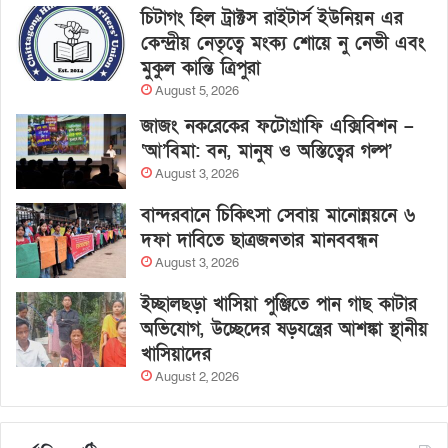
চিটাগং হিল ট্রাক্টস রাইটার্স ইউনিয়ন এর
কেন্দ্রীয় নেতৃত্বে মংক্য শোয়ে নু নেভী এবং
মুকুল কান্তি ত্রিপুরা
August 5, 2026
জাজং নকরেকের ফটোগ্রাফি এক্সিবিশন –
‘আ’বিমা: বন, মানুষ ও অস্তিত্বের গল্প’
August 3, 2026
বান্দরবানে চিকিৎসা সেবায় মানোন্নয়নে ৬
দফা দাবিতে ছাত্রজনতার মানববন্ধন
August 3, 2026
ইচ্ছালছড়া খাসিয়া পুঞ্জিতে পান গাছ কাটার
অভিযোগ, উচ্ছেদের ষড়যন্ত্রের আশঙ্কা স্থানীয়
খাসিয়াদের
August 2, 2026