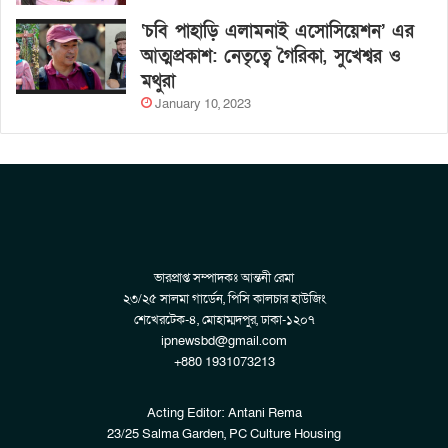
‘চবি পাহাড়ি এলামনাই এসোসিয়েশন’ এর
আত্মপ্রকাশ: নেতৃত্বে গৈরিকা, সুখেশ্বর ও
মথুরা
January 10, 2023
ভারপ্রাপ্ত সম্পাদকঃ আন্তনী রেমা
২৩/২৫ সালমা গার্ডেন, পিসি কালচার হাউজিং
শেখেরটেক-৪, মোহাম্মদপুর, ঢাকা-১২০৭
ipnewsbd@gmail.com
+880 1931073213
Acting Editor: Antani Rema
23/25 Salma Garden, PC Culture Housing