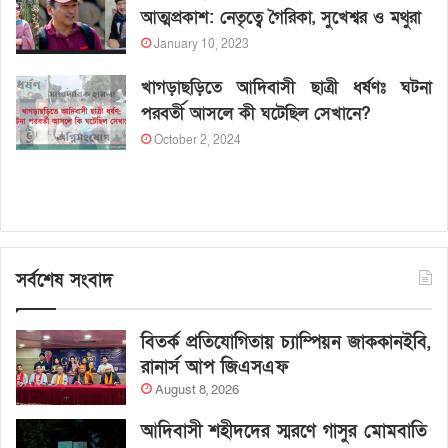
আত্মপ্রকাশ: নেতৃত্বে গৈরিকা, সুখেশ্বর ও মথুরা
January 10, 2023
খাগড়াছড়িতে আদিবাসী ছাত্রী ধর্ষণঃ ঘটনা
পরবর্তী আসলে কী ঘটেছিল সেখানে?
October 2, 2024
সর্বশেষ সংবাদ
বিতর্ক প্রতিযোগিতায় চ্যাম্পিয়ন জাককানইবি,
রানার্স আপ জিএসএফ
August 8, 2026
আদিবাসী শহীদদের স্মরণে গাসুর মোমবাতি