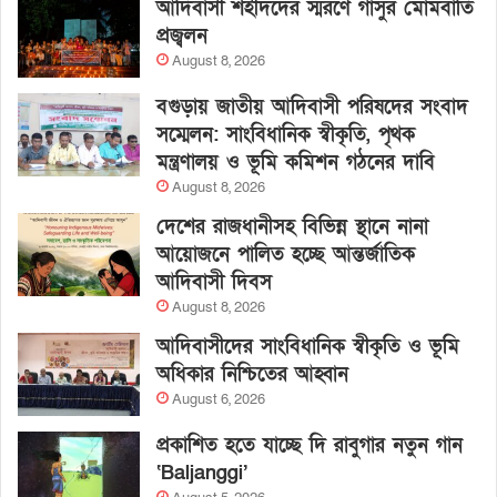
আদিবাসী শহীদদের স্মরণে গাসুর মোমবাতি
প্রজ্বলন
August 8, 2026
বগুড়ায় জাতীয় আদিবাসী পরিষদের সংবাদ
সম্মেলন: সাংবিধানিক স্বীকৃতি, পৃথক
মন্ত্রণালয় ও ভূমি কমিশন গঠনের দাবি
August 8, 2026
দেশের রাজধানীসহ বিভিন্ন স্থানে নানা
আয়োজনে পালিত হচ্ছে আন্তর্জাতিক
আদিবাসী দিবস
August 8, 2026
আদিবাসীদের সাংবিধানিক স্বীকৃতি ও ভূমি
অধিকার নিশ্চিতের আহ্বান
August 6, 2026
প্রকাশিত হতে যাচ্ছে দি রাবুগার নতুন গান
‘Baljanggi’