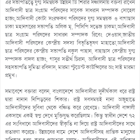
এর সভাপতিত্বে যুগ্ম সমন্বয়ক উন্নয়ন ডি শিরার সঞ্চালনায় বক্তব্য রাখেন
আদিবাসী ছাত্র সংগ্রাম পরিষদের সাবেক সাধরান সম্পাদক সোহেল
হাজং,আদিবাসী কোটা সংরক্ষকণ পরিষদের যুগ্ম সমন্বয়ক ও বাগাছাস
ঢাকা মহানগরের সভাপতি অলিক মৃ, পিসিপি সতেজ চাকমা,আদিবাসী
ছাত্র সংগ্রাম পরিষদের সাধারন সম্পাদক রিবেং দেওয়ান,জাতীয়
আদিবাসী পরিষদের কেন্দ্রীয় সদস্য বিভূতিভূষণ মাহাতো,আদিবাসী
ছাত্র পরিষদের কেন্দ্রীয় সভাপতি নকুল পাহান, বাহাছাস কেন্দ্রীয় যুগ্ম
সম্পাদক বাদল হাজং, গাসুর সতীর্থ চিরান, আদিবাসী ছাত্র পরিষদের
সহসভাপতি সুমিতা রবিদাস, মারমা স্টুডেন্ট কাউন্সিলের অং সাই মারমা
প্রমুখ।
সমাবেশে বক্তারা বলেন, বাংলাদেশে আদিবাসীরা সুদীর্ঘকাল ধরে রাষ্ট্র
দ্বারা নানান নিপিড়নের শিকার। রাষ্ট্র সবসময়ই নানা অজুহাতে
আদিবাসীদের সুবিধা থেকে বঞ্চিত করে রেখেছে। আদিবাসী বাঙ্গালী
একসাথে একই স্বপ্ন দেখে মুক্তিযুদ্ধ করেছিলাম। কিন্তু স্বাধীন দেশে ৭২
এর সংবিধানে আদিবাসীদের স্বীকৃতি না দিয়ে রাষ্ট্র আদিবাসীদের সাথে
প্রতারণা করেছে। উন্নয়নের নামে দেশে আদিবাসীসহ প্রান্তিক মানুষের