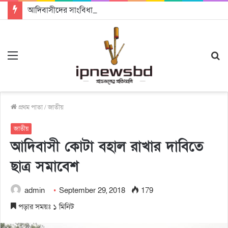
আদিবাসীদের সাংবিধানিক ও আইনগত স্বীকৃতি দিতে কার্যকর উদ্যোগ গ্রহণ করার আহবানঃ আন্তর্জাতিক আদিবাসী দিবসে বক্তারা
Menu
S
fo
প্রথম পাতা
/
জাতীয়
জাতীয়
আদিবাসী কোটা বহাল রাখার দাবিতে
ছাত্র সমাবেশ
admin
September 29, 2018
179
পড়ার সময়ঃ ১ মিনিট