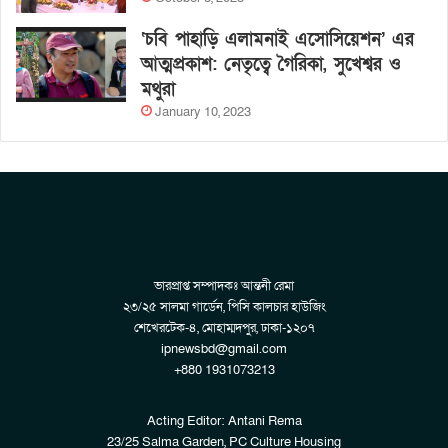
‘চবি পাহাড়ি এলামনাই এসোসিয়েশন’ এর
আত্মপ্রকাশ: নেতৃত্বে গৈরিকা, সুখেশ্বর ও
মথুরা
January 10, 2023
ভারপ্রাপ্ত সম্পাদকঃ আন্তনী রেমা
২৩/২৫ সালমা গার্ডেন, পিসি কালচার হাউজিং
শেখেরটেক-৪, মোহাম্মদপুর, ঢাকা-১২০৭
ipnewsbd@gmail.com
+880 1931073213
Acting Editor: Antani Rema
23/25 Salma Garden, PC Culture Housing