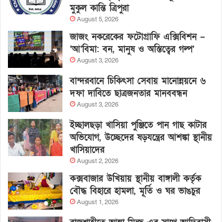
মুকুল কান্তি ত্রিপুরা
August 5, 2026
জাজং নকরেকের ফটোগ্রাফি এক্সিবিশন –
‘আ’বিমা: বন, মানুষ ও অস্তিত্বের গল্প’
August 3, 2026
বান্দরবানে চিকিৎসা সেবায় মানোন্নয়নে ৬
দফা দাবিতে ছাত্রজনতার মানববন্ধন
August 3, 2026
ইচ্ছালছড়া খাসিয়া পুঞ্জিতে পান গাছ কাটার
অভিযোগ, উচ্ছেদের ষড়যন্ত্রের আশঙ্কা স্থানীয়
খাসিয়াদের
August 2, 2026
কক্সবাজার উখিয়ায় স্থানীয় বাঙ্গালী কর্তৃক
বৌদ্ধ বিহারে হামলা, মূর্তি ও ঘর ভাঙচুর
August 1, 2026