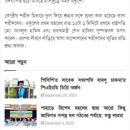
উদযাপিত হয়ে আসছে মাসজুড়ে অমর একুশে।
কেন্দ্রীয় শহীদ মিনারে ফুল দিয়ে শ্রদ্ধার সঙ্গে স্মরণ করা হয়েছে ভাষা
শহীদদের। একুশের প্রথম প্রহরের রাত ১২টা ১ মিনিটে প্রথমে রাষ্ট্রপতি
মো. আবদুল হামিদ এবং প্রধানমন্ত্রী শেখ হাসিনা পুষ্পস্তবক অর্পণ
করেন। এরপর নীরবে দাঁড়িয়ে ভাষা আন্দোলনের শহীদদের স্মৃতির প্রতি
শ্রদ্ধা জানান।
আরো পড়ুন
পিসিপি’র সাবেক সভাপতি বাবলু চাকমা’র
পিএইচডি ডিগ্রি অর্জন
September 20, 2023
পাহাড়ে বিশেষ মহলের দ্বারা আরো কিছু
জাতিগত সশস্ত্র দল গঠনের পর্যায়ে: সন্তু লারমা
December 5, 2022