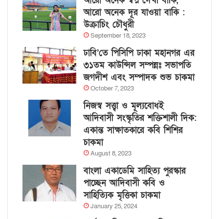
আরো অনেক স্বপ্ন দেখা বাকি,
আরো অনেক দূর যাওয়া বাকি :
উক্রাচিং চৌধুরী
September 18, 2023
ঢাবি’তে পিসিপি ঢাকা মহানগর এর
৩১তম কাউন্সিল সম্পন্নঃ সভাপতি
জগদীশ এবং সম্পাদক শুভ চাকমা
October 7, 2023
নিজস্ব সত্ত্বা ও মূল্যবোধই
আদিবাসী সংস্কৃতির শক্তিশালী দিক:
একান্ত সাক্ষাতকারে কবি শিশির
চাকমা
August 8, 2023
বাংলা একাডেমি সাহিত্য পুরস্কার
পাচ্ছেন আদিবাসী কবি ও
সাহিত্যিক মৃত্তিকা চাকমা
January 25, 2024