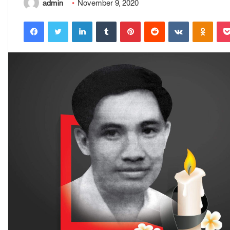
admin
November 9, 2020
Facebook
Twitter
LinkedIn
Tumblr
Pinterest
Reddit
VKontakte
Odnoklassniki