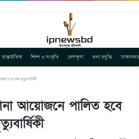
নিয়ন এর কেন্দ্রীয় নেতৃত্বে মংক্য শোয়ে নু নেভী এবং মুকুল কান্তি ত্রিপুরা
আন্তর্জাতিক
শিল্প ও সংস্কৃতি
খেলাধুলা
তথ্য প্রযুক্তি
সাক্ষাৎকা
া’র ৩৭তম মৃত্যুবার্ষিকী
নানা আয়োজনে পালিত হবে
ুবার্ষিকী