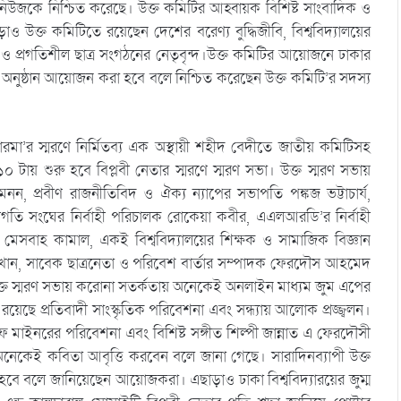
কে নিশ্চিত করেছে। উক্ত কমিটির আহ্বায়ক বিশিষ্ট সাংবাদিক ও
উক্ত কমিটিতে রয়েছেন দেশের বরেণ্য বুদ্ধিজীবি, বিশ্ববিদ্যালয়ের
ক ও প্রগতিশীল ছাত্র সংগঠনের নেতৃবৃন্দ।উক্ত কমিটির আয়োজনে ঢাকার
অনুষ্ঠান আয়োজন করা হবে বলে নিশ্চিত করেছেন উক্ত কমিটি’র সদস্য
ণ লারমা’র স্মরণে নির্মিতব্য এক অস্থায়ী শহীদ বেদীতে জাতীয় কমিটিসহ
০ টায় শুরু হবে বিপ্লবী নেতার স্মরণে স্মরণ সভা। উক্ত স্মরণ সভায়
, প্রবীণ রাজনীতিবিদ ও ঐক্য ন্যাপের সভাপতি পঙ্কজ ভট্টাচার্য,
 প্রগতি সংঘের নির্বাহী পরিচালক রোকেয়া কবীর, এএলআরডি’র নির্বাহী
. মেসবাহ কামাল, একই বিশ্ববিদ্যালয়ের শিক্ষক ও সামাজিক বিজ্ঞান
 খান, সাবেক ছাত্রনেতা ও পরিবেশ বার্তার সম্পাদক ফেরদৌস আহমেদ
বে উক্ত স্মরণ সভায় করোনা সতর্কতায় অনেকেই অনলাইন মাধ্যম জুম এপের
ছে প্রতিবাদী সাংস্কৃতিক পরিবেশনা এবং সন্ধ্যায় আলোক প্রজ্জ্বলন।
াইনরের পরিবেশনা এবং বিশিষ্ট সঙ্গীত শিল্পী জান্নাত এ ফেরদৌসী
অনেকেই কবিতা আবৃত্তি করবেন বলে জানা গেছে। সারাদিনব্যাপী উক্ত
 বলে জানিয়েছেন আয়োজকরা। এছাড়াও ঢাকা বিশ্ববিদ্যারয়ের জুম্ম