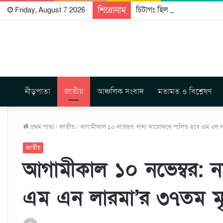
শিরোনাম
চিটাগং হিল ট্রাক্টস রাইটার্স ইউ
Friday, August 7 2026
নীড়পাতা
জাতীয়
আঞ্চলিক সংবাদ
মতামত ও বিশ্লেষণ
প্রথম পাতা
/
জাতীয়
/
আগামীকাল ১০ নভেম্বর: নানা আয়োজনে পালিত হবে এম এন লারম
জাতীয়
আগামীকাল ১০ নভেম্বর: 
এম এন লারমা’র ৩৭তম মৃত্য