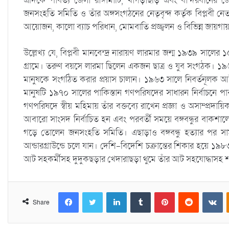
এদিকে পার্বত্য জেলা রাঙ্গামাটি, খাগড়াছড়ি এবং বান্দরবানের জেল
জনসংহতি সমিতি ও তাঁর অঙ্গসংগঠনের নেতৃবৃন্দ কর্তৃক বিপ্লবী নেতার স
আয়োজন, কালো ব্যাচ পরিধান, মোমবাতি প্রজ্জ্বলন ও বিভিন্ন জায়গায় 
উল্লেখ্য যে, বিপ্লবী মানবেন্দ্র নারায়ণ লারমার জন্ম ১৯৩৯ সালের
গ্রামে। তরুণ বয়সে লারমা ছিলেন একজন ছাত্র ও যুব সংগঠক। ১৯৬০ এর
মানুষকে সংগঠিত করার প্রয়াস চালান। ১৯৬৩ সালে নিবর্তনূলক আ
মানুষটি ১৯৭০ সালের পাকিস্তান গণপরিষদের সাধারন নির্বাচনে পার্বত
গণপরিষদে স্বীয় মহিমায় তাঁর বক্তব্যে রাখেন প্রজ্ঞা ও অসাম্প্রদা
আবারো সাংসদ নির্বাচিত হন এবং পরবর্তী সময়ে বঙ্গবন্ধুর বাকশালে 
গড়ে তোলেন জনসংহতি সমিতি। এছাড়াও বঙ্গবন্ধু হত্যার পর সামরি
আন্ডারগ্রাউন্ডে চলে যান। দেশি-বিদেশি চক্রান্তের শিকার হয়ে ১৯৮
আট সহকর্মীসহ দুদুকছড়ার খেদারাছড়া থুমে তাঁর আট সহযোদ্ধাসহ শ
Facebook
Twitter
LinkedIn
Tumblr
Pinterest
Reddit
VKontakte
Share