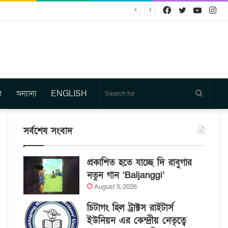
Facebook
Twitter
YouTu
In
র
অন্যান্য
ENGLISH
Search
for
সর্বশেষ সংবাদ
প্রকাশিত হতে যাচ্ছে দি রাবুগার
নতুন গান ‘Baljanggi’
August 5, 2026
চিটাগং হিল ট্রাক্টস রাইটার্স
ইউনিয়ন এর কেন্দ্রীয় নেতৃত্বে