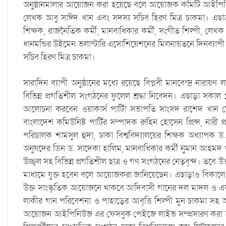
অনুষ্ঠানমালার আয়োজন করা হয়েছে বলে আয়োজক কমিটি আইপিনিউজ
লেখক আবু সাঈদ খান এবং সদস্য সচিব হিরণ মিত্র চাকমা। এছাড়াও 
শিক্ষক, রাজনৈতিক কর্মী, মানবাধিকার কর্মী, সংগীত শিল্পী, লেখ
ধানমন্ডির উইমেন ভলান্টারি এসোশিয়েশনের মিলনায়তনে দিনব্যাপী 
সচিব হিরণ মিত্র চাকমা।
সারাদিন ব্যাপী অনুষ্ঠানের মধ্যে রয়েছে বিপ্লবী মানবেন্দ্র নারায়
বিভিন্ন প্রগতিশীল সংগঠনের ফুলেল শ্রদ্ধা নিবেদন। এছাড়া সকাল ১
আলোচনা করবেন ওয়াকার্স পার্টিা সভাপতি সাংসদ রাশেদ খান মেনন
বাংলাদেশ কমিউনিষ্ট পার্টির সম্পাদক রুহিন হোসেন প্রিন্স, নারী
পরিচালক শামসুল হুদা, ঢাকা বিশ্ববিদ্যালয়ের শিক্ষক অধ্যাপক ড
অনুষদের ডিন ড. সাদেকা হালিম, মানবাধিকার কর্মী নুমান আহমদ
উজ্জ্বল সহ বিভিন্ন প্রগতিশীল ছাত্র ও গণ সংগঠনের নেতৃবৃন্দ। ত
মাধ্যমে যুক্ত হবেন বলে আয়োজকরা জানিয়েছেন। এছাড়াও বিকালে রয়ে
উক্ত সাংস্কৃতিক আয়োজনে থাকবে আদিবাসী গানের দল মাদল ও এফ ম
লাকীর গান পরিবেশনা ও পাহাড়ের আবৃত্তি শিল্পী মুন চাকমা সহ 
আয়োজন আইপিনিউজ এর ফেসবুক পেইজে লাইভ সম্প্রসারণ করা হবে