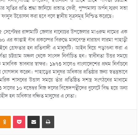
া সদর,বিভিন্ন উপজেলা, ইউনিয়ন ও গ্রামে গ্রামে পার্বত্য চট্টগ্রাম
্মৃতির প্রতি শ্রদ্ধা জানিয়ে প্রভাত ফেরী, পুষ্পমাল্য অর্পন,স্মরণ সভা
ফানুস উত্তোলন করা হবে বলে স্থানীয় সূত্রসমূহ নিশ্চিত করেছে।
 ১৫ সেপ্টেম্বর রাঙ্গামাটি জেলার নান্যেচর উপজেলার মাওরুম নামের এক
 কাপ্তাই বাঁধ প্রকল্পের বিরুদ্ধে মানবেন্দ্র নারায়ণ লারমা পাহাড়ী
ইনে গ্রেফতার হন প্রতিবাদী এ মানুষটি। আইন নিয়ে পড়াশুনা করা এ
্য চট্টগ্রাম অঞ্চল থেকে সাংসদ নির্বাচিত হন। স্বাধীনতা উত্তর সময়ে
য়িক মানবিক ভাবনার স্বাক্ষর। ১৯৭৩ সালেও বাংলাদেশের প্রথম নির্বাচনে
যোগদান করেন। পাহাড়ের মানুষর অধিকার প্রতিষ্ঠার জন্য স্বতন্ত্রভাবে
ক শাসনের উত্তাল সময়ে তাঁর প্রতিষ্ঠিত সশস্ত্র সংগঠনের মাধ্যমে
৩ সালের ১০ নভেম্বর নিজ দলের বিভেদপন্থীদের বুলেটে বিদ্ধ হয়ে অন্য
হীদ হন অধিকার বঞ্চিত মানুষের এ নেতা।
Odnoklassniki
Pocket
Share via Email
Print