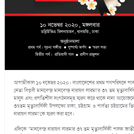
আগামীকাল ১০ নভেম্বর ২০২০। বাংলাদেশের প্রথম গণপরিষদে পার্বত্য
নেতা বিপ্লবী মানবেন্দ্র মানবেন্দ্র নারায়ণ লারমা’র ৩৭ তম মৃত্
মানুষ এবং প্রগতিশীল সংগঠনসমূহ স্মরণ করে থাকে নানা আয়োজনে। এ
৩৭তম মৃত্যুবার্ষিকী উপলক্ষ্যে ঢাকা, চট্টগ্রাম ও পার্বত্য চট্টগ্রা
নারায়ণ লারমা’কে স্মরণ করা হবে।
এদিকে “মানবেন্দ্র নারায়ণ লারমার ৩৭ তম মৃত্যুবার্ষিকী পালন জা