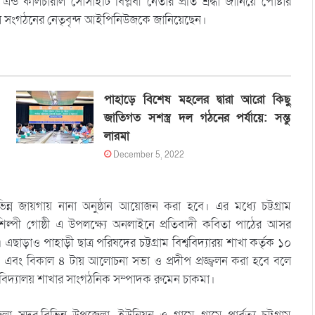
 এন্ড কালচারাল সোসাইটি বিপ্লবী নেতার প্রতি শ্রদ্ধা জানিয়ে পোষ্টার
ে সংগঠনের নেতৃবৃন্দ আইপিনিউজকে জানিয়েছেন।
পাহাড়ে বিশেষ মহলের দ্বারা আরো কিছু
জাতিগত সশস্ত্র দল গঠনের পর্যায়ে: সন্তু
লারমা
December 5, 2022
বিভিন্ন জায়গায় নানা অনুষ্ঠান আয়োজন করা হবে। এর মধ্যে চট্টগ্রাম
ুঁ শিল্পী গোষ্ঠী এ উপলক্ষ্যে অনলাইনে প্রতিবাদী কবিতা পাঠের আসর
াও পাহাড়ী ছাত্র পরিষদের চট্টগ্রাম বিশ্ববিদ্যারয় শাখা কর্তৃক ১০
দান এবং বিকাল ৪ টায় আলোচনা সভা ও প্রদীপ প্রজ্জ্বলন করা হবে বলে
্ববিদ্যালয় শাখার সাংগঠনিক সম্পাদক রুমেন চাকমা।