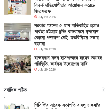
বিতর্ক প্রতিযোগীতার আয়োজন করেছে
জিএসএফ
July 29, 2026
সরকার গঠনের ৫ মাস অতিবাহিত হলেও
পার্বত্য চট্টগ্রাম চুক্তি বাস্তবায়নে দৃশ্যমান
কোনো পদক্ষেপ নেই: মতবিনিময় সভায়
বক্তারা
July 29, 2026
বান্দরবান সদর হাসপাতালে হামের ভয়াবহ
পরিস্থিতি, কার্যকর উদ্যোগের দাবি
July 29, 2026
সর্বাধিক পঠিত
পিসিপি’র সাবেক সভাপতি বাবলু চাকমা’র