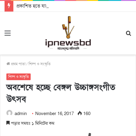
প্রকাশিত হতে যাচ্ছে দি রাবুগার নতুন গান ‘Baljanggi’
Menu
S
fo
প্রথম পাতা
/
শিল্প ও সংস্কৃতি
শিল্প ও সংস্কৃতি
অবশেষে হচ্ছে বেঙ্গল উচ্চাঙ্গসংগীত
উৎসব
admin
November 16, 2017
160
পড়ার সময়ঃ ১ মিনিটের কম