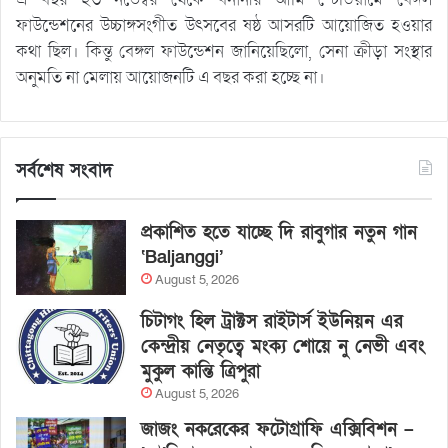
ফাউন্ডেশনের উচ্চাঙ্গসংগীত উৎসবের ষষ্ঠ আসরটি আয়োজিত হওয়ার
কথা ছিল। কিন্তু বেঙ্গল ফাউন্ডেশন জানিয়েছিলো, সেনা ক্রীড়া সংস্থার
অনুমতি না মেলায় আয়োজনটি এ বছর করা হচ্ছে না।
সর্বশেষ সংবাদ
প্রকাশিত হতে যাচ্ছে দি রাবুগার নতুন গান
‘Baljanggi’
August 5, 2026
চিটাগং হিল ট্রাক্টস রাইটার্স ইউনিয়ন এর
কেন্দ্রীয় নেতৃত্বে মংক্য শোয়ে নু নেভী এবং
মুকুল কান্তি ত্রিপুরা
August 5, 2026
জাজং নকরেকের ফটোগ্রাফি এক্সিবিশন –