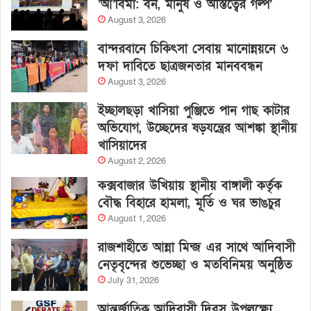
‘আ’বিমা: বন, মানুষ ও অস্তিত্বের গল্প’
August 3, 2026
বান্দরবানে চিকিৎসা সেবায় মানোন্নয়নে ৬
দফা দাবিতে ছাত্রজনতার মানববন্ধন
August 3, 2026
ইচ্ছালছড়া খাসিয়া পুঞ্জিতে পান গাছ কাটার
অভিযোগ, উচ্ছেদের ষড়যন্ত্রের আশঙ্কা স্থানীয়
খাসিয়াদের
August 2, 2026
কক্সবাজার উখিয়ায় স্থানীয় বাঙ্গালী কর্তৃক
বৌদ্ধ বিহারে হামলা, মূর্তি ও ঘর ভাঙচুর
August 1, 2026
রাজশাহীতে আন্না মিন্জ এর সাথে আদিবাসী
নেতৃবৃন্দের শুভেচ্ছা ও মতবিনিময় অনুষ্ঠিত
July 31, 2026
আন্তর্জাতিক আদিবাসী দিবস উপলক্ষ্যে