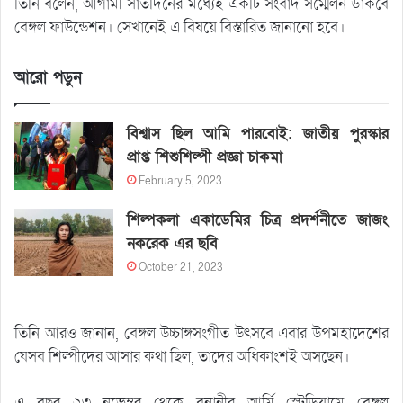
তিনি বলেন, আগামী সাতদিনের মধ্যেই একটি সংবাদ সম্মেলন ডাকবে
বেঙ্গল ফাউন্ডেশন। সেখানেই এ বিষয়ে বিস্তারিত জানানো হবে।
আরো পড়ুন
বিশ্বাস ছিল আমি পারবোই: জাতীয় পুরস্কার
প্রাপ্ত শিশুশিল্পী প্রজ্ঞা চাকমা
February 5, 2023
শিল্পকলা একাডেমির চিত্র প্রদর্শনীতে জাজং
নকরেক এর ছবি
October 21, 2023
তিনি আরও জানান, বেঙ্গল উচ্চাঙ্গসংগীত উৎসবে এবার উপমহাদেশের
যেসব শিল্পীদের আসার কথা ছিল, তাদের অধিকাংশই অসছেন।
এ বছর ২৩ নভেম্বর থেকে বনানীর আর্মি স্টেডিয়ামে বেঙ্গল