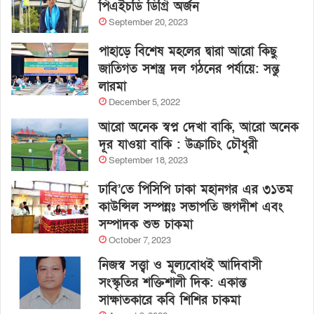
পিএইচডি ডিগ্রি অর্জন
September 20, 2023
পাহাড়ে বিশেষ মহলের দ্বারা আরো কিছু
জাতিগত সশস্ত্র দল গঠনের পর্যায়ে: সন্তু
লারমা
December 5, 2022
আরো অনেক স্বপ্ন দেখা বাকি, আরো অনেক
দূর যাওয়া বাকি : উক্রাচিং চৌধুরী
September 18, 2023
ঢাবি’তে পিসিপি ঢাকা মহানগর এর ৩১তম
কাউন্সিল সম্পন্নঃ সভাপতি জগদীশ এবং
সম্পাদক শুভ চাকমা
October 7, 2023
নিজস্ব সত্ত্বা ও মূল্যবোধই আদিবাসী
সংস্কৃতির শক্তিশালী দিক: একান্ত
সাক্ষাতকারে কবি শিশির চাকমা