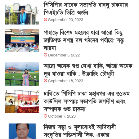
পিসিপি’র সাবেক সভাপতি বাবলু চাকমা’র
পিএইচডি ডিগ্রি অর্জন
September 20, 2023
পাহাড়ে বিশেষ মহলের দ্বারা আরো কিছু
জাতিগত সশস্ত্র দল গঠনের পর্যায়ে: সন্তু
লারমা
December 5, 2022
আরো অনেক স্বপ্ন দেখা বাকি, আরো অনেক
দূর যাওয়া বাকি : উক্রাচিং চৌধুরী
September 18, 2023
ঢাবি’তে পিসিপি ঢাকা মহানগর এর ৩১তম
কাউন্সিল সম্পন্নঃ সভাপতি জগদীশ এবং
সম্পাদক শুভ চাকমা
October 7, 2023
নিজস্ব সত্ত্বা ও মূল্যবোধই আদিবাসী
সংস্কৃতির শক্তিশালী দিক: একান্ত