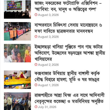
জাজং নকরেকের ফটোগ্রাফি এক্সিবিশন –
‘আ’বিমা: বন, মানুষ ও অস্তিত্বের গল্প’
August 3, 2026
বান্দরবানে চিকিৎসা সেবায় মানোন্নয়নে ৬
দফা দাবিতে ছাত্রজনতার মানববন্ধন
August 3, 2026
ইচ্ছালছড়া খাসিয়া পুঞ্জিতে পান গাছ কাটার
অভিযোগ, উচ্ছেদের ষড়যন্ত্রের আশঙ্কা স্থানীয়
খাসিয়াদের
August 2, 2026
কক্সবাজার উখিয়ায় স্থানীয় বাঙ্গালী কর্তৃক
বৌদ্ধ বিহারে হামলা, মূর্তি ও ঘর ভাঙচুর
August 1, 2026
রাজশাহীতে আন্না মিন্জ এর সাথে আদিবাসী
নেতৃবৃন্দের শুভেচ্ছা ও মতবিনিময় অনুষ্ঠিত
July 31, 2026