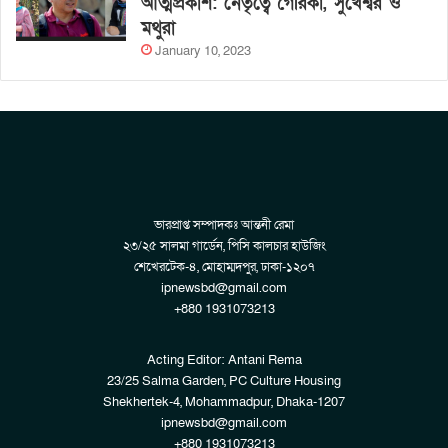
আত্মপ্রকাশ: নেতৃত্বে গৈরিকা, সুখেশ্বর ও
মথুরা
January 10, 2023
ভারপ্রাপ্ত সম্পাদকঃ আন্তনী রেমা
২৩/২৫ সালমা গার্ডেন, পিসি কালচার হাউজিং
শেখেরটেক-৪, মোহাম্মদপুর, ঢাকা-১২০৭
ipnewsbd@gmail.com
+880 1931073213
Acting Editor: Antani Rema
23/25 Salma Garden, PC Culture Housing
Shekhertek-4, Mohammadpur, Dhaka-1207
ipnewsbd@gmail.com
+880 1931073213