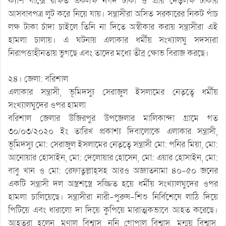
ক্যাশ বাক্সে রক্ষিত একলক্ষ নগদ টাকা ও প্রায় দেড়লক্ষ টাকার
আসবাবপত্র লুট করে নিয়ে যায়। সন্ত্রাসীরা অসিত সরকারের নিকট পাঁচ
লক্ষ টাকা চাঁদা চাইলে তিনি না দিতে অস্বীকার করায় সন্ত্রাসীরা এই
হামলা চালায়। এ ঘটনায় এলাকার ধর্মীয় সংখ্যালঘু সদস্যরা
নিরাপত্তাহীনতায় ভুগছে এবং তাদের মধ্যে তীব্র ক্ষোভ বিরাজ করছে।
২৪। জেলা: বরিশাল
এলাকার সন্ত্রাসী, ভূমিদস্যু সেরাজুল ইসলামের নেতৃত্বে ধর্মীয়
সংখ্যালঘুদের ওপর হামলা
বরিশাল জেলার উজিরপুর উপজেলার মালিকান্দা গ্রামে গত
৩০/০৩/২০২০ ইং তারিখ প্রকাশ্য দিবালোকে এলাকার সন্ত্রাসী,
ভূমিদস্যু মো: সেরাজুল ইসলামের নেতৃত্বে সন্ত্রাসী মো: পনির মিয়া, মো:
আনোয়ার হোসাইন, মো: দেলোয়ার হোসেন, মো: এয়ার হোসাইন, মো:
বাবু খান ও মো: রেফাতুল্লাহ্সহ আরও অজ্ঞাতনামা ৪০-৫০ জনের
একটি সন্ত্রাসী দল অস্ত্রশস্ত্রে সজ্জিত হয়ে ধর্মীয় সংখ্যালঘুদের ওপর
হামলা চালিয়েছে। সন্ত্রাসীরা নারী-পুরুষ-শিশু নির্বিশেষে লাঠি দিয়ে
পিটিয়ে এবং ধারালো দা দিয়ে কুপিয়ে মারাত্মকভাবে আহত করেছে।
আহতরা হলেন, মৃণাল বিশ্বাস, ননি গোপাল বিশ্বাস, মৃন্ময় বিশ্বাস,