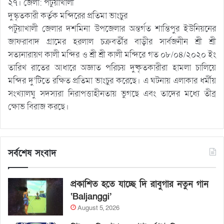
২৭। জেলা: পটুয়াখালী
দুস্কৃতকারী কর্তৃক মন্দিরের প্রতিমা ভাংচুর
পটুয়াখালী জেলার দশমিনা উপজেলার অন্তর্গত শান্তিপুর ইউনিয়নের
জাফরাবাদ গ্রামের হরলাল চক্রবর্তীর বাড়ীর সার্বজনীন শ্রী শ্রী
সত্যনারায়ণ কালী মন্দির ও শ্রী শ্রী কালী মন্দিরে গত ০৮/০৪/২০২০ ইং
তারিখ রাতের আধারে অজ্ঞাত পরিচয় দুষ্কৃতকারীরা হামলা চালিয়ে
মন্দির দু’টিতে রক্ষিত প্রতিমা ভাংচুর করেছে। এ ঘটনায় এলাকার ধর্মীয়
সংখ্যালঘু সদস্যরা নিরাপত্তাহীনতায় ভুগছে এবং তাদের মধ্যে তীব্র
ক্ষোভ বিরাজ করছে।
সর্বশেষ সংবাদ
প্রকাশিত হতে যাচ্ছে দি রাবুগার নতুন গান
‘Baljanggi’
August 5, 2026