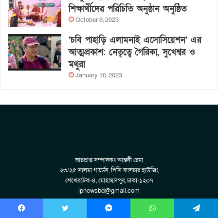
শিক্ষার্থীদের পরিচিতি অনুষ্ঠান অনুষ্ঠিত
October 8, 2023
‘চবি পাহাড়ি এলামনাই এসোসিয়েশন’ এর
আত্মপ্রকাশ: নেতৃত্বে গৈরিকা, সুখেশ্বর ও
মথুরা
January 10, 2023
ভারপ্রাপ্ত সম্পাদকঃ আন্তনী রেমা
২৩/২৫ সালমা গার্ডেন, পিসি কালচার হাউজিং
শেখেরটেক-৪, মোহাম্মদপুর, ঢাকা-১২০৭
ipnewsbd@gmail.com
+880 1931073213