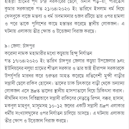
হাইল্লা গ্রামের পূর্ণ চন্দ্র সরকারের ছেলে, অনার্স পড়–য়া, পরিতোষ
কুমার সরকারকে গত ২১/০৪/২০২০ ইং তারিখে ইসলাম ধর্ম নিয়ে
ফেসবুকে বাজে মন্তব্য ও ধর্ম অবমাননার গুজব রটিয়ে তার ওপর হামলা
ও পরে তাকে পুলিশের কাছে হস্তান্তর করেছে স্থানীয় লোকজন। এ
ঘটনায় এলাকায় তীব্র ক্ষোভ ও উত্তেজনা বিরাজ করছে।
৯। জেলা: চাঁদপুর
করোনা নামক মহামারীর মধ্যে কচুয়ায় হিন্দু নির্যাতন
গত ১৭/০৪/২০২০ ইং তারিখ চাঁদপুর জেলার কচুয়া উপজেলার ৯নং
ইউনিয়নের নলুয়া গ্রামের শীতল সরকার ও তার ভাই হীরাপদ সরকারকে
উপর্যুপরি মারধর করে গুরুতর আহত করেছে প্রতিবেশী মুন্সী বাড়ীর
সন্ত্রাসী ছেলে রাকিব হোসেন। তাদের ডাক চিৎকারে বাড়ী থেকে অন্যান্য
লোকজন এসে দ্রæত তাদের স্থানীয় হাসপাতালে নিয়ে চিকিৎসা করান।
দীর্ঘদিন যাবৎ বিভিন্নভাবে সন্ত্রাসী রাকিবের নেতৃত্বে রিপন, বক্কর, হাসান,
মকবুল মাহবুব, মাসুমসহ ১০-১২ জনের একটি সন্ত্রাসী গ্রæপ এলাকার
ধর্মীয় সংখ্যালঘুদের ওপর নির্যাতন চালিয়ে আসছে। এ ঘটনায় এলাকায়
তীব্র ক্ষোপ ও উত্তেজান বিরাজ করছে।