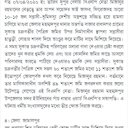
গত ০৭/০৪/২০২০ ইং তারিখ দুপুর বেলায় বিএনপি নেতা মিজানুর
রহমানের নেতৃত্বে তার আপন সহোদর ভাই জাফর, ফিরোজসহ আরো
১০-১৫ জন সন্ত্রাসী-ভূমিদস্যু দেশীয় অস্ত্রশস্ত্রে সজ্জিত হয়ে হামলা
চালিয়ে মাগুরা জেলার মহম্মদপুর থানার অন্তর্গত বাজার রাধানগর গ্রামের
সুকান্ত চক্রবর্তীর পৈত্রিক জমির উপর নির্মাণাধীন স্থাপনা সন্ত্রাসীরা
হাতুড়ী, লোহার শাবল দিয়ে ভাংচুর করে মাটির সাথে মিশিয়ে দিয়েছে।
এ সময় সুকান্ত চক্রবর্তীসহ পরিবারের অন্যরা বাধা দেওয়ার চেষ্টা করলে
তাদের খুন করার হুমকি দেয় এবং আর কোনদিন জমির কাছে আসলে
পরিবারসহ ভারতে পাঠিয়ে দেওয়ারও হুমকি দেয় সন্ত্রাসীরা। সুকান্ত
চক্রবর্তীর পৈত্রিক শেষ সম্বল ৬০ শতাংশ জমির মধ্যে ১১ শতাংশ জমি
ইতোপূর্বে জোরপূর্বক দখল করে নিয়েছে মিজানুর রহমান। বর্তমানে
তার মালিকানাধীন অবশিষ্ট ৪৯ শতাংশ জমি জবরদখল করার জন্যে
উটেপড়ে লেগেছে এই বিএনপি নেতা। মিজানুর রহমান মহম্মদপুর
উপজেলার সদর ইউনিয়নের পাঁচ নাম্বার ওয়ার্ড বিএনপি’র সভাপতি। এ
ঘটনায় ধর্মীয় সংখ্যালঘুদের মধ্যে তীব্র ক্ষোভ বিরাজ করছে।
৪। জেলা: জামালপুর