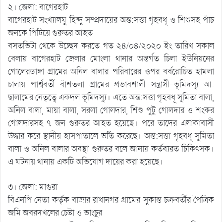
২। জেলা: বাগেরহাট
বাগেরহাট সংখ্যালঘু হিন্দু সম্প্রদায়ের অন্ত:সত্তা গৃহবধূ ও শিশুসহ পাঁচ
জনকে পিটিয়ে গুরুতর আহত
বসতভিটা থেকে উচ্ছেদ করতে গত ২৪/০৪/২০২০ ইং তারিখ সকাল
বেলায় বাগেরহাট জেলার মোংলা থানার অন্তর্গত চিলা ইউনিয়নের
গোলেরডাঙ্গা গ্রামের অনিল বালার পরিবারের ওপর বর্বরোচিত হামলা
চালায় পার্শ্ববর্তী বাঁশতলা গ্রামের প্রভাবশালী সন্ত্রাসী-ভূমিদস্যু আ:
ছালামের নেতৃত্বে একদল ভূমিদস্যু। এতে অন্ত:সত্তা গৃহবধূ সুমিতা বালা,
অনিল বালা, মায়া বালা, সরলা গোলদার, শিশু পুটু গোলদার ও শংকর
গোলদারসহ ৭ জন গুরুতর আহত হয়েছে। পরে তাদের এলাকাবাসী
উদ্ধার করে স্থানীয় হাসপাতালে ভর্তি করেছে। অন্ত:সত্তা গৃহবধূ সুমিতা
বালা ও অনিল বালার অবস্থা গুরুতর বলে জানায় কর্তব্যরত চিকিৎসক।
এ ঘটনায় থানায় একটি অভিযোগ দায়ের করা হয়েছে।
৩। জেলা: মাগুরা
বিএনপি নেতা কর্তৃক বাজার রাধানগর গ্রামের সুকান্ত চক্রবর্তীর পৈত্রিক
জমি জবরদখলের চেষ্টা ও ভাংচুর