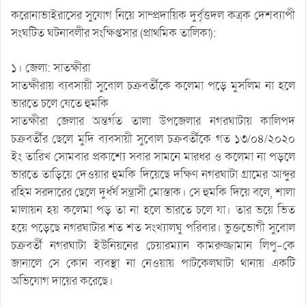
করোনাভাইরাসের সুযোগ নিয়ে সাম্প্রদায়িক দুর্বৃত্তদল কত্র্ক দেশব্যাপী
সংঘটিত ঘটনাবলীর সংক্ষিপ্তসার (প্রাথমিক তালিকা):
১। জেলা: সাতক্ষীরা
সাতক্ষীরায় ব্যবসায়ী সুবোল চক্রবর্তীকে কলেমা পড়ে মুসলিম না হলে
ভারতে চলে যেতে হুমকি
সাতক্ষীরা জেলার অন্তর্গত তালা উপজেলার নগরঘাটায় কালিপদ
চক্রবর্তীর ছেলে মুদি ব্যবসায়ী সুবোল চক্রবর্তীকে গত ১৩/০৪/২০২০
ইং তারিখ সোমবার প্রকাশ্যে সবার সামনে মারধর ও কলেমা না পড়লে
ভারতে তাড়িয়ে দেওয়ার হুমকি দিয়েছে দক্ষিণ নগরঘাটা গ্রামের আব্দুর
রহিম সরদারের ছেলে দুর্ধর্ষ সন্ত্রাসী মোস্তাক। সে হুমকি দিয়ে বলে, শালা
মালায়ন হয় কলেমা পড় তা না হলে ভারতে চলে যা। তার ভয়ে ভিত
হয়ে পড়েছে নগরঘাটার শত শত সংখ্যালঘু পরিবার। ভুক্তভোগী সুবোল
চক্রবর্তী নগরঘাটা ইউনিয়নের চেয়ারম্যান কামরুজ্জামান লিপু-কে
জানালে সে কোন ব্যবস্থা না নেওয়ায় পাটকেলঘাটা থানায় একটি
অভিযোগ দায়ের করেছে।