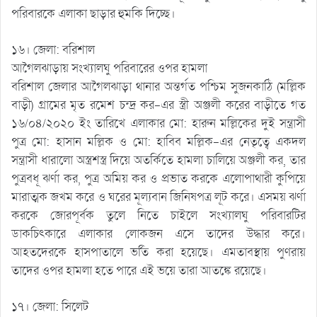
পরিবারকে এলাকা ছাড়ার হুমকি দিচ্ছে।
১৬। জেলা: বরিশাল
আগৈলঝাড়ায় সংখ্যালঘু পরিবারের ওপর হামলা
বরিশাল জেলার আগৈলঝাড়া থানার অন্তর্গত পশ্চিম সুজনকাঠি (মল্লিক
বাড়ী) গ্রামের মৃত রমেশ চন্দ্র কর-এর স্ত্রী অঞ্জলী করের বাড়ীতে গত
১৬/০৪/২০২০ ইং তারিখে এলাকার মো: হারুন মল্লিকের দুই সন্ত্রাসী
পুত্র মো: হাসান মল্লিক ও মো: হাবিব মল্লিক-এর নেতৃত্বে একদল
সন্ত্রাসী ধারালো অস্ত্রশস্ত্র দিয়ে অতর্কিতে হামলা চালিয়ে অঞ্জলী কর, তার
পুত্রবধূ ঝর্ণা কর, পুত্র অমিয় কর ও প্রভাত করকে এলোপাথারী কুপিয়ে
মারাত্মক জখম করে ও ঘরের মূল্যবান জিনিষপত্র লূট করে। এসময় ঝর্ণা
করকে জোরপূর্বক তুলে নিতে চাইলে সংখ্যালঘু পরিবারটির
ডাকচিৎকারে এলাকার লোকজন এসে তাদের উদ্ধার করে।
আহতদেরকে হাসপাতালে ভর্তি করা হয়েছে। এমতাবস্থায় পুণরায়
তাদের ওপর হামলা হতে পারে এই ভয়ে তারা আতঙ্কে রয়েছে।
১৭। জেলা: সিলেট