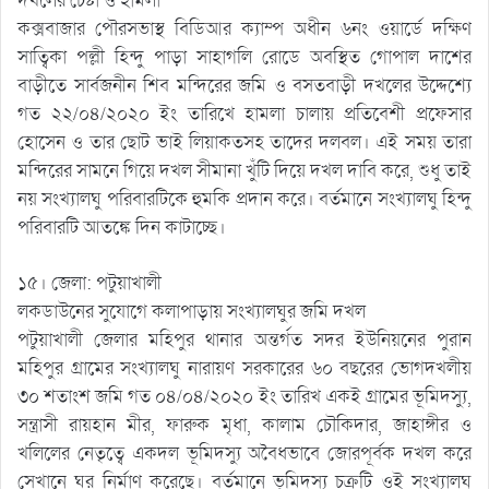
দখলের চেষ্টা ও হামলা
কক্সবাজার পৌরসভাস্থ বিডিআর ক্যাম্প অধীন ৬নং ওয়ার্ডে দক্ষিণ
সাত্বিকা পল্লী হিন্দু পাড়া সাহাগলি রোডে অবস্থিত গোপাল দাশের
বাড়ীতে সার্বজনীন শিব মন্দিরের জমি ও বসতবাড়ী দখলের উদ্দেশ্যে
গত ২২/০৪/২০২০ ইং তারিখে হামলা চালায় প্রতিবেশী প্রফেসার
হোসেন ও তার ছোট ভাই লিয়াকতসহ তাদের দলবল। এই সময় তারা
মন্দিরের সামনে গিয়ে দখল সীমানা খুঁটি দিয়ে দখল দাবি করে, শুধু তাই
নয় সংখ্যালঘু পরিবারটিকে হুমকি প্রদান করে। বর্তমানে সংখ্যালঘু হিন্দু
পরিবারটি আতঙ্কে দিন কাটাচ্ছে।
১৫। জেলা: পটুয়াখালী
লকডাউনের সুযোগে কলাপাড়ায় সংখ্যালঘুর জমি দখল
পটুয়াখালী জেলার মহিপুর থানার অন্তর্গত সদর ইউনিয়নের পুরান
মহিপুর গ্রামের সংখ্যালঘু নারায়ণ সরকারের ৬০ বছরের ভোগদখলীয়
৩০ শতাংশ জমি গত ০৪/০৪/২০২০ ইং তারিখ একই গ্রামের ভূমিদস্যু,
সন্ত্রাসী রায়হান মীর, ফারুক মৃধা, কালাম চৌকিদার, জাহাঙ্গীর ও
খলিলের নেতৃত্বে একদল ভূমিদস্যু অবৈধভাবে জোরপূর্বক দখল করে
সেখানে ঘর নির্মাণ করেছে। বর্তমানে ভূমিদস্যু চক্রটি ওই সংখ্যালঘু