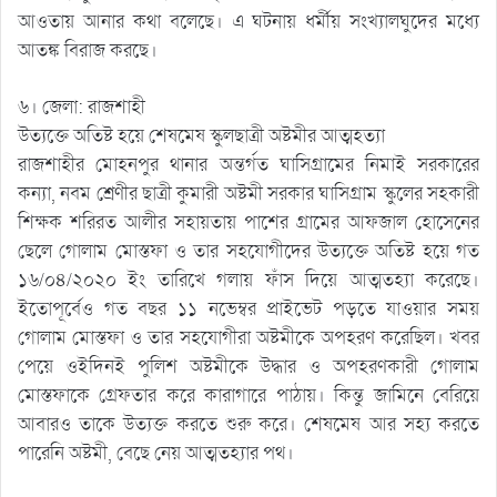
আওতায় আনার কথা বলেছে। এ ঘটনায় ধর্মীয় সংখ্যালঘুদের মধ্যে
আতঙ্ক বিরাজ করছে।
৬। জেলা: রাজশাহী
উত্যক্তে অতিষ্ট হয়ে শেষমেষ স্কুলছাত্রী অষ্টমীর আত্মহত্যা
রাজশাহীর মোহনপুর থানার অন্তর্গত ঘাসিগ্রামের নিমাই সরকারের
কন্যা, নবম শ্রেণীর ছাত্রী কুমারী অষ্টমী সরকার ঘাসিগ্রাম স্কুলের সহকারী
শিক্ষক শরিরত আলীর সহায়তায় পাশের গ্রামের আফজাল হোসেনের
ছেলে গোলাম মোস্তফা ও তার সহযোগীদের উত্যক্তে অতিষ্ট হয়ে গত
১৬/০৪/২০২০ ইং তারিখে গলায় ফাঁস দিয়ে আত্মতহ্যা করেছে।
ইতোপূর্বেও গত বছর ১১ নভেম্বর প্রাইভেট পড়তে যাওয়ার সময়
গোলাম মোস্তফা ও তার সহযোগীরা অষ্টমীকে অপহরণ করেছিল। খবর
পেয়ে ওইদিনই পুলিশ অষ্টমীকে উদ্ধার ও অপহরণকারী গোলাম
মোস্তফাকে গ্রেফতার করে কারাগারে পাঠায়। কিন্তু জামিনে বেরিয়ে
আবারও তাকে উত্যক্ত করতে শুরু করে। শেষমেষ আর সহ্য করতে
পারেনি অষ্টমী, বেছে নেয় আত্মতহ্যার পথ।