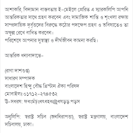
আশাকরি, বিদ্যমান বাস্তবতায় ই-মেইলে প্রেরিত এ স্মারকলিপি আপনি
আন্তরিকতার সাথে গ্রহণ করবেন এবং সামাজিক শান্তি ও শৃংখলা রক্ষায়
সাম্প্রদায়িক দৃর্বৃত্তদের বিরুদ্ধে কঠোর পদক্ষেপ গ্রহণ ও ভবিষ্যতেও তা
অক্ষুন্ন রেখে বাধিত করবেন।
পরিশেষে আপনার সুস্বাস্থ্য ও দীর্ঘজীবন কামনা করছি।
আন্তরিক ধন্যবাদান্তে-
(রাণা দাশগুপ্ত)
সাধারণ সম্পাদক
বাংলাদেশ হিন্দু বৌদ্ধ খ্রিস্টান ঐক্য পরিষদ
মোবাইলঃ ০১৭১২-২৭৪৫৩২
ঊ-সধরষ: ফধংমঁঢ়ঃধৎধহধ@ুধযড়ড়.পড়স
অনুলিপি: স্বরাষ্ট্র সচিব (জননিরাপত্তা), স্বরাষ্ট্র মন্ত্রণালয়, বাংলাদেশ
সচিবালয়, ঢাকা।