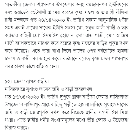
সাতক্ষীরা জেলার শ্যামনগর উপজেলার ৬নং রমজাননগর ইউনিয়নের
৭নং ওয়ার্ডের ভেটখালী গ্রামের বরেন্দ্র কৃষ্ণ মন্ডল ও তার স্ত্রী নীলিমা
রানী মন্ডলকে গত ২৪/০৪/২০২০ ইং তারিখ সকাল আনুমানিক ৮টার
সময় একই গ্রামের সাবেক ইউপি সদস্য মো: সুন্নত আলী গাজী ও তার
ক্যাডার বাহিনী মো: ইসমাইল হোসেন, মো: রাজ গাজী, মো: আজিম
গাজী ব্যাপকভাবে মারধর করে বরেন্দ্র কৃষ্ণ মন্ডলের বাড়ির পুকুর দখল
করে নিয়েছে। এতে তারা বাধা দিলে তাদের ওপর বর্বরোচিত হামলা
চালায় ও বাড়ী-ঘর ভাংচুর করে। বর্তমানে বরেন্দ্র কৃষ্ণ মন্ডল শ্যামনগর
সদর হাসপাতালে ভর্তি আছেন।
১২। জেলা: ব্রাহ্মণবাড়ীয়া
নাসিরনগরে সুধাংশু দাসের জমি ও বাড়ী জবরদখল
গত ১৩/০৪/২০২০ ইং তারিখ দুপুরে ব্রাহ্মণবাড়ীয়া জেলার নাসিরনগর
উপজেলার নাসিরপুর গ্রামের হিন্দু পল্লীতে হামলা চালিয়ে সুধাংশু দাসের
জমি ও বাড়ী জোরপূর্বক দখল করে নিয়েছে স্থানীয় সন্ত্রাসী ইছা মিয়া
গংরা। এতে স্থানীয় ধর্মীয় সংখ্যালঘুদের মধ্যে তীব্র ক্ষোভ ও উত্তেজনা
বিরাজ করছে।