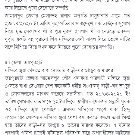
বহু পুরানো শিব মন্দিরের বেদী ভেঙ্গে মাটির সঙ্গে মিশিয়ে দিয়ে দখল
করে নিয়েছে পুরো দেবোত্তর সম্পত্তি
জামালপুর জেলার মেলান্দহ থানার অন্তর্গত ঢালুয়াবারি গ্রামে গত
২৩/০৪/২০২০ ইং তারিখ বৃহস্পতিবার সারাদেশে লক ডাউনের সুযোগ
নিয়ে মৃত সেকান্দর খাঁ-র পুত্র নুরুল ইসলাম খাঁ-র নেতৃত্বে একদল
দুর্বৃত্ত একটি বহু পুরানো শিব মন্দিরের বেদী সাবল দিয়ে ভেঙ্গে মাটির
সঙ্গে মিশিয়ে দিয়ে দখল করে নিয়েছে পুরো দেবোত্তর সম্পত্তি।
৫। জেলা: জয়পুরহাট
মন্দিরে জুয়া খেলতে বাধা দেওয়ায় বাড়ী-ঘর ভাংচুর ও মারধর
জয়পুরহাট জেলার আক্কেলপুর পৌর এলাকার পারঘাটী মন্দিরে জুয়া
খেলতে বাধা দেওয়ায় বেশ কয়েকটি ধর্মীয় সংখ্যালঘু বাড়ী-ঘর ভাংচুর
ও লোকজনদের মারধর করেছে সন্ত্রাসীরা। গত ২০/০৪/২০২০ ইং
তারিখ সোমবার রাত সাড়ে ১২টার দিকে স্থানীয় কয়েকজন সন্ত্রাসী যুবক
ওই মন্দিরে জুয়া খেলছিল। এসময় মন্দিরের পাশে থাকা হিন্দু
সম্প্রদায়ের লোকজন মন্দিরে জুয়া খেলা বন্ধ করতে বললে তারা ক্ষিপ্ত
হয়ে তাদের বাড়ী-ঘর ভাংচুর ও তাদের মারধর করেছে। এ ঘটনার
পরপরই পুলিশ রাতেই ঘটনাস্থল পরিদর্শন করে অপরাধীদের আইনের