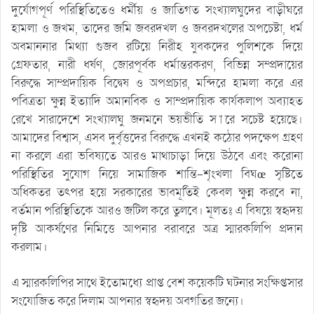
দুর্যোগপূর্ণ পরিস্থিতিতেও ধর্মীয় ও জাতিগত সংখ্যালঘুদের বাড়ীঘরে
হামলা ও জখম, তাদের জমি জবরদখল ও জবরদখলের অপচেষ্টা, ধর্ম
অবমাননার মিথ্যা গুজব রটিয়ে নিরীহ যুবকদের পুলিশকে দিয়ে
গ্রেফতার, নারী ধর্ষণ, জোরপূর্বক ধর্মান্তরকরণ, বিভিন্ন সম্প্রদায়ের
বিরুদ্ধে সাম্প্রদায়িক বিদ্বেষ ও অপপ্রচার, মন্দিরে হামলা করে এর
পবিত্রতা ক্ষুন্ন ইত্যাদি অমানবিক ও সাম্প্রদায়িক কার্যকলাপ অব্যাহত
রেখে সারাদেশে সংখ্যালঘু জনমনে ভয়ভীতি স ারে সচেষ্ট হয়েছে।
আমাদের বিশ্বাস, এসব দুর্বৃত্তদের বিরুদ্ধে এখনই কঠোর পদক্ষেপ গ্রহণ
না করলে এরা ভবিষ্যতে আরও মাথাচাড়া দিয়ে উঠবে এবং করোনা
পরিস্থিতির সুযোগ নিয়ে সামাজিক শান্তি-শৃংখলা বিঘœ সৃষ্টিতে
অধিকতর তৎপর হয়ে সরকারের ভাবমূর্তিই কেবল ক্ষুন্ন করবে না,
বর্তমান পরিস্থিতিকে আরও জটিল করে তুলবে। মূলতঃ এ বিষয়ে স্বহৃদয়
দৃষ্টি আকর্ষণের নিমিত্তে আপনার বরাবরে অত্র স্মারকলিপি প্রদান
করলাম।
এ স্মারকলিপির সাথে ইতোমধ্যে প্রাপ্ত বেশ কয়েকটি ঘটনার সংক্ষিপ্তসার
সংযোজিত করে দিলাম আপনার স্বহৃদয় অবগতির জন্যে।