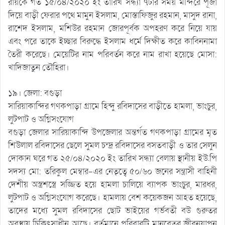
রায়কে গত ১৫/০৪/২০২০ ইং তারিখ সন্ধ্যা ৭টার সময় মন্দিরে পূজা
দিয়ে বাড়ী ফেরার পথে মামুন ইসলাম, মোস্তাফিজুর রহমান, মাসুদ রানা,
রাশেদ ইসলাম, মশিউর রহমান জোরপূর্বক অপহরণ করে নিয়ে যায়
এবং পরে তাকে ইচ্ছার বিরুদ্ধে ইসলাম ধর্মে দিক্ষীত করে কাবিননামা
তৈরী করেছে। মেয়েটির নাম পরিবর্তন করে নাম রাখা হয়েছে মোসা:
খাদিজাতুন তৌহিরা।
১৯। জেলা: বগুড়া
সারিয়াকান্দির গণকপাড়া গ্রামে হিন্দু রবিদাসের বাড়ীতে হামলা, ভাংচুর,
লুটপাট ও অগ্নিসংযোগ
বগুড়া জেলার সারিয়াকান্দি উপজেলার অন্তর্গত গণকপাড়া গ্রামের মৃত
শিউলাল রবিদাসের ছেলে সুমল চন্দ্র রবিদাসের বসতবাড়ী ও তার সেলুন
দোকান ঘরে গত ২৫/০৪/২০২০ ইং তারিখ সন্ধ্যা বেলায় স্থানীয় ইউ.পি
সদস্য মো: তরিকুল মেম্বার-এর নেতৃত্বে ৫০/৬০ জনের সন্ত্রাসী বাহিনী
দেশীয় অস্ত্রশস্ত্রে সজ্জিত হয়ে হামলা চালিয়ে ব্যাপক ভাংচুর, মারধর,
লুটপাট ও অগ্নিসংযোগ করেছে। হামলায় বেশ কয়েকজন আহত হয়েছে,
তাদের মধ্যে সুমল রবিদাসের ছোট ভাইয়ের গর্ভবতী বউ গুরুতর
অবস্থায় চিকিৎসাধীন আছে। বর্তমানে পরিবারটি মানবেতর জীবনযাপন