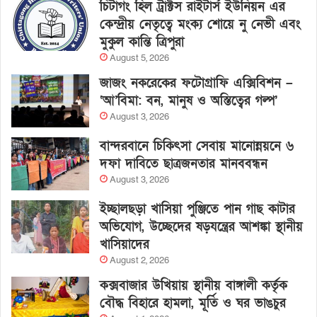
চিটাগং হিল ট্রাক্টস রাইটার্স ইউনিয়ন এর
কেন্দ্রীয় নেতৃত্বে মংক্য শোয়ে নু নেভী এবং
মুকুল কান্তি ত্রিপুরা
August 5, 2026
জাজং নকরেকের ফটোগ্রাফি এক্সিবিশন –
‘আ’বিমা: বন, মানুষ ও অস্তিত্বের গল্প’
August 3, 2026
বান্দরবানে চিকিৎসা সেবায় মানোন্নয়নে ৬
দফা দাবিতে ছাত্রজনতার মানববন্ধন
August 3, 2026
ইচ্ছালছড়া খাসিয়া পুঞ্জিতে পান গাছ কাটার
অভিযোগ, উচ্ছেদের ষড়যন্ত্রের আশঙ্কা স্থানীয়
খাসিয়াদের
August 2, 2026
কক্সবাজার উখিয়ায় স্থানীয় বাঙ্গালী কর্তৃক
বৌদ্ধ বিহারে হামলা, মূর্তি ও ঘর ভাঙচুর