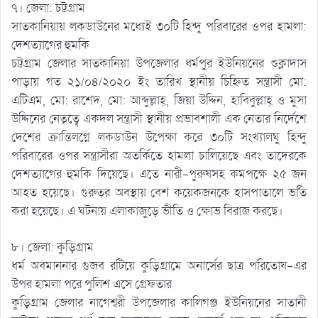
৭। জেলা: চট্টগ্রাম
সাতকানিয়ায় লকডাউনের মধ্যেই ৩০টি হিন্দু পরিবারের ওপর হামলা:
দেশত্যাগের হুমকি
চট্টগ্রাম জেলার সাতকানিয়া উপজেলার ধর্মপুর ইউনিয়নের শুক্লাদাস
পাড়ায় গত ২১/০৪/২০২০ ইং তারিখ স্থানীয় চিহ্নিত সন্ত্রাসী মো:
এটিএম, মো: রাশেদ, মো: আব্দুল্লাহ্, জিয়া উদ্দিন, হাবিবুল্লাহ্ ও মুসা
উদ্দিনের নেতৃত্বে একদল সন্ত্রাসী স্থানীয় প্রভাবশালী এক নেতার নির্দেশে
দেশের ক্রান্তিলগ্নে লকডাউন উপেক্ষা করে ৩০টি সংখ্যালঘু হিন্দু
পরিবারের ওপর সন্ত্রাসীরা অতর্কিতে হামলা চালিয়েছে এবং তাদেরকে
দেশত্যাগের হুমকি দিয়েছে। এতে নারী-পুরুষসহ কমপক্ষে ২৫ জন
আহত হয়েছে। গুরুতর অবস্থায় বেশ কয়েকজনকে হাসপাতালে ভর্তি
করা হয়েছে। এ ঘটনায় এলাকাজুড়ে ভীতি ও ক্ষোভ বিরাজ করছে।
৮। জেলা: কুড়িগ্রাম
ধর্ম অবমাননার গুজব রটিয়ে কুড়িগ্রামে অনার্সের ছাত্র পরিতোষ-এর
উপর হামলা পরে পুলিশ এসে গ্রেফতার
কুড়িগ্রাম জেলার নাগেশ্বরী উপজেলার কালিগঞ্জ ইউনিয়নের সাতানী