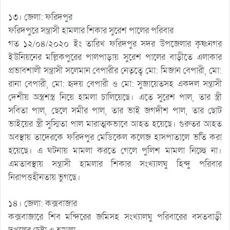
১৩। জেলা: ফরিদপুর
ফরিদপুরে সন্ত্রাসী হামলার শিকার সুরেশ পালের পরিবার
গত ১২/০৪/২০২০ ইং তারিখ ফরিদপুর সদর উপজেলার কৃষ্ণনগর
ইউনিয়নের মল্লিকপুরের পালপাড়ায় সুরেশ পালের বাড়ীতে এলাকার
প্রভাবশালী সন্ত্রাসী সলেমান বেপারীর নেতৃত্বে মো: মিজান বেপারী, মো:
রানা বেপারী, মো: হৃদয় বেপারী ও মো: সুজায়েতসহ একদল সন্ত্রাসী
দেশীয় অস্ত্রশস্ত্র নিয়ে হামলা চালিয়েছে। এতে সুরেশ পাল, তার স্ত্রী
সবিতা পাল, ছেলে সমীর পাল, তার ভাই জগদীশ পাল, তার ছোট
ভাইয়ের স্ত্রী সুস্মিতা পাল মারাত্মকভাবে আহত হয়েছে। গুরুতর আহত
অবস্থায় তাদেরকে ফরিদপুর মেডিকেল কলেজ হাসপাতালে ভর্তি করা
হয়েছে। এ ঘটনায় মামলা করতে গেলে পুলিশ মামলা নিচ্ছে না।
এমতাবস্থায় সন্ত্রাসী হামলার শিকার সংখ্যালঘু হিন্দু পরিবার
নিরাপত্তহীনতায় ভুগছে।
১৪। জেলা: কক্সবাজার
কক্সবাজারে শিব মন্দিরের জমিসহ সংখ্যালঘু পরিবারের বসতবাড়ী