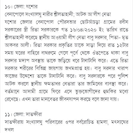
১০। জেলা: যশোর
বেনাপোলে সংখ্যালঘু নারীর শ্লীলতাহানী; আটক আ’লীগ নেতা
যশোর জেলার বেনাপোল পৌরসভার ছোটআঁচড়া গ্রামের রবীন
সরকারের স্ত্রী রিতা সরকারকে গত ১৬/০৪/২০২০ ইং তারিখ রাতে
শ্লীলতাহানী করেছে স্থানীয় আওয়ামী লীগ নেতা বাবু সরদার, পিতা- মৃত
আকবর আলী। রিতা সরকার প্রকৃতির ডাকে সাড়া দিয়ে রাত ১২টার
সময় ঘরের বাহিরে বাথরুমে গেলে পূর্বে থেকে ওঁতপেতে থাকা বাবু
সরদার মদ্যপ অবস্থায় তাকে জড়িয়ে ধরে টানাটানি করে। এতে রিতা
সরকার শরীরের বিভিন্ন জায়গায় জখমপ্রাপ্ত হয়। বাবু সরদার খারাপ
কাজের উদ্দেশ্যে তাকে টানাটানি করে। বাবু সরদারকে পরে পুলিশ
আটক করলে স্থানীয় ক্ষমতাধর নেতারা তার জামিনের ব্যবস্থা করে।
বর্তমানে আসামী গ্রামে ফিরে এসে ভুক্তভোগীদের হুমকির মধ্যে
রেখেছে। এখন তারা মানবেতর জীবনযাপন করছে বলে জানা যায়।
১১। জেলা: সাতক্ষীরা
সাতক্ষীরায় সংখ্যালঘু পরিবারের ওপর বর্বরোচিত হামলা, মৎস্যঘের
দখল