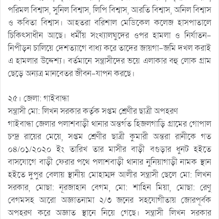
পরিমল বিশ্বাস, সুনিল বিশ্বাস, লিপি বিশ্বাস, আরতি বিশ্বাস, অনিল বিশ্বাস
ও কবিতা বিশ্বাস। আহতরা বরিশাল মেডিকেল কলেজ হাসপাতালে
চিকিৎসাধীন আছে। ধর্মীয় সংখ্যালঘুদের ওপর হামলা ও নির্যাতন-
নিপীড়ন চালিয়ে দেশত্যাগে বাধ্য করে তাদের জায়গা-জমি দখল করাই
এ হামলার উদ্দেশ্য। বর্তমানে সন্ত্রাসীদের ভয়ে এলাকার বহু লোক গ্রাম
ছেড়ে অন্যত্র মানবেতর জীবন-যাপন করছে।
২৫। জেলা: গাইবান্ধা
সন্ত্রাসী মো: লিখন সরকার কর্তৃক সপ্তম শ্রেণীর ছাত্রী অপহরণ
গাইবান্ধা জেলার পলাশবাড়ী থানার অন্তর্গত হিজলগাড়ি গ্রামের গোপাল
চন্দ্র রায়ের মেয়ে, সপ্তম শ্রেণীর ছাত্রী কুমারী অন্তরা রানীকে গত
০৪/০১/২০২০ ইং তারিখ তার মাসীর বাড়ী বগুড়ার ধুনট হইতে
বাসযোগে বাড়ী ফেরার পথে পলাশবাড়ী থানার নুনিয়াগাড়ী নামক স্থান
হইতে দুপুর বেলায় স্থানীয় মোহাম্মদ আলীর সন্ত্রাসী ছেলে মো: লিখন
সরকার, মোছা: নূরজাহান বেগম, মো: শাহিন মিয়া, মোছা: রেণু
বেগমসহ আরো অজ্ঞাতনামা ২/৩ জনের সহযোগীতায় জোরপূর্বক
অপহরণ করে অজ্ঞাত স্থানে নিয়ে গেছে। সন্ত্রাসী লিখন সরকার