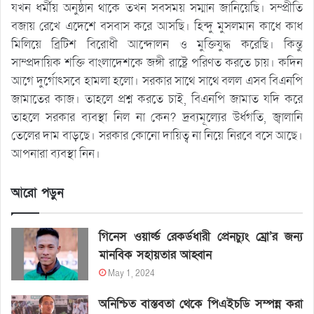
যখন ধর্মীয় অনুষ্ঠান থাকে তখন সবসময় সম্মান জানিয়েছি। সম্প্রীতি
বজায় রেখে এদেশে বসবাস করে আসছি। হিন্দু মুসলমান কাধে কাধ
মিলিয়ে ব্রিটিশ বিরোধী আন্দোলন ও মুক্তিযুদ্ধ করেছি। কিন্তু
সাম্প্রদায়িক শক্তি বাংলাদেশকে জঙ্গী রাষ্ট্রে পরিণত করতে চায়। কদিন
আগে দুর্গোৎসবে হামলা হলো। সরকার সাথে সাথে বলল এসব বিএনপি
জামাতের কাজ। তাহলে প্রশ্ন করতে চাই, বিএনপি জামাত যদি করে
তাহলে সরকার ব্যবস্থা নিল না কেন? দ্রব্যমূল্যের উর্ধগতি, জ্বালানি
তেলের দাম বাড়ছে। সরকার কোনো দায়িত্ব না নিয়ে নিরবে বসে আছে।
আপনারা ব্যবস্থা নিন।
আরো পড়ুন
গিনেস ওয়ার্ল্ড রেকর্ডধারী প্রেনচ্যুং ম্রো’র জন্য
মানবিক সহায়তার আহ্বান
May 1, 2024
অনিশ্চিত বাস্তবতা থেকে পিএইচডি সম্পন্ন করা