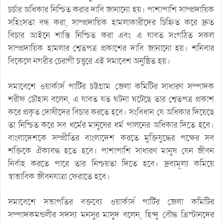
চর্চার অধিকার নিশ্চিত করার দাবি জানানো হয়। পাশাপাশি সাম্প্রদায়িক
সহিংসতা বন্ধ করা, সাম্প্রদায়িক হামলাকারীদের চিহ্নিত করে দ্রুত
বিচার আইনে শাস্তি নিশ্চিত করা এবং এ যাবত সংগঠিত সকল
সাম্প্রদায়িক হামলার শ্বেতপত্র প্রকাশের দাবি জানানো হয়। শনিবার
বিকেলে নগরীর চেরাগী চত্ত্বরে এই সমাবেশ অনুষ্ঠিত হয়।
সমাবেশে ওয়ার্কার্স পার্টির চট্টগ্রাম জেলা কমিটির সাধারণ সম্পাদক
শরীফ চৌহান বলেন, এ যাবত যত ঘটনা ঘটেছে তার শ্বেতপত্র প্রকাশ
করে প্রকৃত দোষীদের বিচার করতে হবে। সংবিধান যে অধিকার দিয়েছে
তা নিশ্চিত করে সব ধর্মের মানুষের ধর্ম পালনের অধিকার দিতে হবে।
বাংলাদেশকে সম্প্রীতির বাংলাদেশ করতে মুক্তিযুদ্ধের পক্ষের সব
শক্তিকে ঐক্যবদ্ধ হতে হবে। পাশাপাশি সাধারণ মানুষ যেন জীবন
নির্বাহ করতে পারে তার নিশ্চয়তা দিতে হবে। দ্রব্যমূল্য কমিয়ে
স্বাভাবিক জীবনযাত্রা ফেরাতে হবে।
সমাবেশে সভাপতির বক্তব্যে ওয়ার্কার্স পার্টির জেলা কমিটির
সম্পাদকমন্ডলীর সদস্য মনসুর মাসুদ বলেন, হিন্দু বৌদ্ধ খ্রিস্টানদের