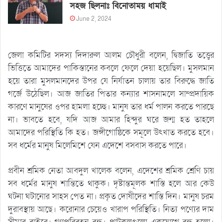
সহজ ছিলনাঃ বিনোতাময় ধামাই
June 2, 2024
জেলা কমিটির সদস্য দিদারুল আলম চৌধুরী বলেন, দ্বিজাতি তত্ত্বের
ভিত্তিতে আমাদের পাকিস্তানের কবলে ফেলে দেয়া হয়েছিল। মুসলমান
হয়ে তারা মুসলমানদের উপর যে নির্যাতন চালায় তার বিরুদ্ধে জাতি
গর্জে উঠেছিল। আজ জাতির পিতার কন্যার শাসনামলে সাম্প্রদায়িক
কারণে মানুষের ওপর হামলা হচ্ছে। মানুষ তার ধর্ম পালন করতে পারছে
না। ভাবতে হবে, যদি আজ আমার হিন্দুর ঘরে জন্ম হত তাহলে
আমাদের পরিস্থিতি কি হত। জঙ্গীগোষ্ঠিকে সমূলে উৎখাত করতে হবে।
সব ধর্মের মানুষ মিলেমিশে যেন এদেশে বসবাস করতে পারে।
প্রবীন শ্রমিক নেতা আবদুল খালেক বলেন, এদেশের শ্রমিক শ্রেণি চায়
সব ধর্মের মানুষ শান্তিতে থাকুক। দৃষ্টান্তমূলক শাস্তি হলে আর কেউ
ঘটনা ঘটানোর সাহস পেত না। প্রকৃত দোষীদের শাস্তি দিন। মানুষ চরম
দুরাবস্থায় আছে। করোনার চেয়েও খারাপ পরিস্থিতি। নিত্য পণ্যের দাম