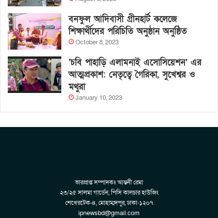
বনফুল আদিবাসী গ্রীনহার্ট কলেজে
শিক্ষার্থীদের পরিচিতি অনুষ্ঠান অনুষ্ঠিত
October 8, 2023
‘চবি পাহাড়ি এলামনাই এসোসিয়েশন’ এর
আত্মপ্রকাশ: নেতৃত্বে গৈরিকা, সুখেশ্বর ও
মথুরা
January 10, 2023
ভারপ্রাপ্ত সম্পাদকঃ আন্তনী রেমা
২৩/২৫ সালমা গার্ডেন, পিসি কালচার হাউজিং
শেখেরটেক-৪, মোহাম্মদপুর, ঢাকা-১২০৭
ipnewsbd@gmail.com