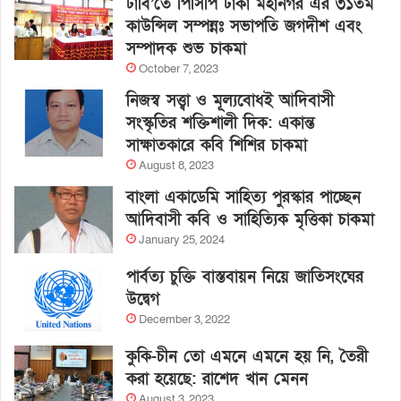
ঢাবি’তে পিসিপি ঢাকা মহানগর এর ৩১তম
কাউন্সিল সম্পন্নঃ সভাপতি জগদীশ এবং
সম্পাদক শুভ চাকমা
October 7, 2023
নিজস্ব সত্ত্বা ও মূল্যবোধই আদিবাসী
সংস্কৃতির শক্তিশালী দিক: একান্ত
সাক্ষাতকারে কবি শিশির চাকমা
August 8, 2023
বাংলা একাডেমি সাহিত্য পুরস্কার পাচ্ছেন
আদিবাসী কবি ও সাহিত্যিক মৃত্তিকা চাকমা
January 25, 2024
পার্বত্য চুক্তি বাস্তবায়ন নিয়ে জাতিসংঘের
উদ্বেগ
December 3, 2022
কুকি-চীন তো এমনে এমনে হয় নি, তৈরী
করা হয়েছে: রাশেদ খান মেনন
August 3, 2023