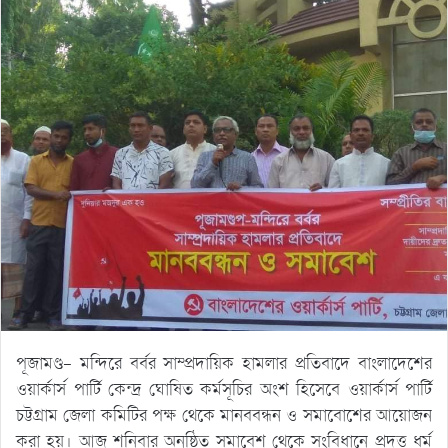
পূজামণ্ড- মন্দিরে বর্বর সাম্প্রদায়িক হামলার প্রতিবাদে বাংলাদেশের
ওয়ার্কার্স পার্টি কেন্দ্র ঘোষিত কর্মসূচির অংশ হিসেবে ওয়ার্কার্স পার্টি
চট্টগ্রাম জেলা কমিটির পক্ষ থেকে মানববন্ধন ও সমাবোশের আয়োজন
করা হয়। আজ শনিবার অনুষ্ঠিত সমাবেশ থেকে সংবিধানে প্রদত্ত ধর্ম