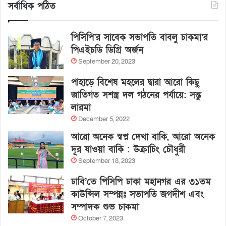
সর্বাধিক পঠিত
পিসিপি’র সাবেক সভাপতি বাবলু চাকমা’র
পিএইচডি ডিগ্রি অর্জন
September 20, 2023
পাহাড়ে বিশেষ মহলের দ্বারা আরো কিছু
জাতিগত সশস্ত্র দল গঠনের পর্যায়ে: সন্তু
লারমা
December 5, 2022
আরো অনেক স্বপ্ন দেখা বাকি, আরো অনেক
দূর যাওয়া বাকি : উক্রাচিং চৌধুরী
September 18, 2023
ঢাবি’তে পিসিপি ঢাকা মহানগর এর ৩১তম
কাউন্সিল সম্পন্নঃ সভাপতি জগদীশ এবং
সম্পাদক শুভ চাকমা
October 7, 2023