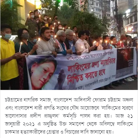
চট্টগ্রামের নাগরিক সমাজ, বাংলাদেশ আদিবাসী ফোরাম চট্টগ্রাম অঞ্চল
এবং বাংলাদেশ নারী প্রগতি সংঘের যৌথ আয়োজনে ‘লাকিংমের স্মরণে
ভালোবাসার প্রদীপ প্রজ্জ্বলন’ কর্মসূচি পালন করা হয়। আজ ২১
জানুয়ারী ২০২১ এ অনুষ্ঠিত উক্ত সমাবেশ থেকে অবিলম্বে লাকিংমে
চাকমার হত্যাকারীদের গ্রেপ্তার ও বিচারের দাবি জানানো হয়।