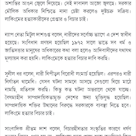
অশান্তির আগুন জ্বেলে দিয়েছে। সেই দাবানল আজো জ্বলছে। সরকার
মৌলিক অধিকার নিশ্চিতে নানা চেষ্টা করলেও দুষ্টচক্র সক্রিয়।
লাকিংমের হত্যাকারীদের গ্রেপ্তার ও বিচার চাই।
ন্যাপ নেতা মিটুল দাশগুপ্ত বলেন, নারীদের সর্বোচ্চ ত্যাগে এ দেশ স্বাধীন
হয়েছে। সংবিধান প্রণয়ন হয়েছিল ১৯৭২ সালে তাতে সব ধর্ম ও
জাতিসত্তার মানুষের অধিকারের কথা বলা হলেও আদিবাসীদের যথাযথ
মূল্যায়ন করা হয়নি। লাকিংমেকে হত্যার বিচার দাবি করছি।
সুনীল ধর বলেন, নারী নিপীড়ন বিরোধী লংমার্চ হয়েছিল। এরপরও নারী
নির্যাতন থামেনি। যেসব ঘটনা সামনে আসছে সেগুলো নিয়ে মাঠে
নামছি, প্রতিবাদ করছি। কিন্তু কত ঘটনা অন্তরালে থেকে যাচ্ছে।
বৈষম্যহীন সাম্প্রদায়িকতামুক্ত দেশের জন্য মুক্তিযুদ্ধ হয়েছিল।
সাম্প্রদায়িক শক্তির উত্থানের বিরুদ্ধে সরকারকে ব্যবস্থা নিতে হবে।
লাকিংমে হত্যার বিচার চাই।
সাংবাদিক প্রীতম দাশ বলেন, বিচারহীনতার সংস্কৃতির কারণে ধর্ষণ