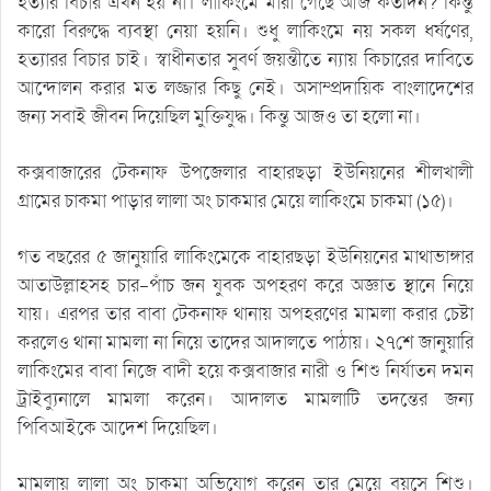
হত্যার বিচার এখন হয় না। লাকিংমে মারা গেছে আজ কতদিন? কিন্তু
কারো বিরুদ্ধে ব্যবস্থা নেয়া হয়নি। শুধু লাকিংমে নয় সকল ধর্ষণের,
হত্যারর বিচার চাই। স্বাধীনতার সুবর্ণ জয়ন্তীতে ন্যায় কিচারের দাবিতে
আন্দোলন করার মত লজ্জার কিছু নেই। অসাম্প্রদায়িক বাংলাদেশের
জন্য সবাই জীবন দিয়েছিল মুক্তিযুদ্ধ। কিন্তু আজও তা হলো না।
কক্সবাজারের টেকনাফ উপজেলার বাহারছড়া ইউনিয়নের শীলখালী
গ্রামের চাকমা পাড়ার লালা অং চাকমার মেয়ে লাকিংমে চাকমা (১৫)।
গত বছরের ৫ জানুয়ারি লাকিংমেকে বাহারছড়া ইউনিয়নের মাথাভাঙ্গার
আতাউল্লাহসহ চার-পাঁচ জন যুবক অপহরণ করে অজ্ঞাত স্থানে নিয়ে
যায়। এরপর তার বাবা টেকনাফ থানায় অপহরণের মামলা করার চেষ্টা
করলেও থানা মামলা না নিয়ে তাদের আদালতে পাঠায়। ২৭শে জানুয়ারি
লাকিংমের বাবা নিজে বাদী হয়ে কক্সবাজার নারী ও শিশু নির্যাতন দমন
ট্রাইব্যুনালে মামলা করেন। আদালত মামলাটি তদন্তের জন্য
পিবিআইকে আদেশ দিয়েছিল।
মামলায় লালা অং চাকমা অভিযোগ করেন তার মেয়ে বয়সে শিশু।