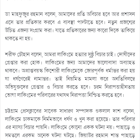
ডা মাহফুজুর রহমান বলেন, আমাদের প্রতি অবিচার হবে আর প্রশাসন
এসে তার প্রতিকার করবে এ ব্যবস্থা পাল্টাতে হবে। নতুন প্রজন্মের
উচিত এজন্য সংগ্রাম করা। যাতে প্রতিকারের জন্য কারো দিকে তাকিয়ে
থাকতে না হয়।
শরীফ চৌহান বলেন, আমরা লাকিংমে হত্যার সুষ্ঠু বিচার চাই। দোষীদের
গ্রেপ্তার করা হোক। লাকিংমের জন্য আমাদের ভালোবাসা অব্যাহত
থাকবে। অপ্রাপ্তবয়স্ক কিশোরী লাকিংমেকে জোরপূর্বক ধর্মান্তর করা হয়
যা ধর্ষণেরেই নামান্তর। তাই নিয়মিত মামলা করে অনতিবিলম্বে
অভিযুক্তদের গ্রেপ্তার ও বিচার করতে হবে। চরম নিরাপত্তাহীনতায়
ভোগা লাকিংমের পরিবারের যথাযথ নিরাপত্তা নিশ্চিত করতে হবে।
চট্টগ্রাম প্রেসক্লাবের সাবেক সাধারণ সম্পাদক শুকলাল দাশ বলেন,
লাকিংমে চাকমাকে নির্মমভাবে ধর্ষণ ও খুন করা হয়েছে। তার পরিবার
এর ন্যায্য বিচার পায়নি। লাকিংমে কোনো একক ঘটনা নয়। পাহাড়ে ও
সমতলে এরকম অনেক ঘটনা ঘটছে। জিয়াউর রহমান শান্ত পাহাড়ে