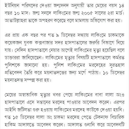
ইউনিয়ন পরিষদের দেওয়া জন্মসনদ অনুযায়ী তার মেয়ের বয়স ১৪
বছর ১০ মাস। জন্ম সনদে লাকিংমের জন্ম ২০০৫ সালের ২রা মার্চ।
আতাউল্লাহরা তাকে অপহরণ করেছে বলে মামলায় অভিযোগ করা হয়।
এর প্রায় এক বছর পর গত ৯ ডিসেম্বর সন্ধ্যায় লাকিংমে চাকমাকে
কয়েকজন যুবক কক্সবাজার সদর হাসপাতালের জরুরি বিভাগে নিয়ে
যায়। সেদিন হাসপাতালে নেয়ার আগেই লাকিংমের মৃত্যু হয়েছিল বলে
ডাক্তাররা জানিয়েছেন। লাকিংমের মৃত্যুর বিষয়টি হাসপাতালে কর্মরত
পুলিশকে জানানো হয়। পুলিশ লাকিংমের মরদেহের সুরতহাল
প্রতিবেদন তৈরি করে ময়নাতদন্তের জন্য মর্গে পাঠায়। ১০ ডিসেম্বর
ময়নাতদন্ত সম্পন্ন করা হয়।
মেয়ের অস্বাভাবিক মৃত্যুর খবর পেয়ে লাকিংমের বাবা লালা অংও
হাসপাতালে এসে সন্তানের মরদেহ পাওয়ার আবেদন করেন। এরপর
আইনি জটিলতা শুরু হওয়ায় লাকিংমের মরদেহ কাউকে দেওয়া হয়নি।
গত ১৫ ডিসেম্বর লালা অং চাকমা মরদেহ পেতে টেকনাফ বিচারিক
হাকিম আদালতে আবেদন করেন। আদালত শুনানি করে আবেদনটি