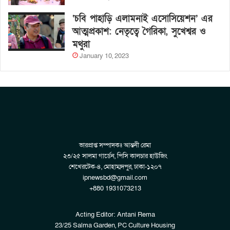
‘চবি পাহাড়ি এলামনাই এসোসিয়েশন’ এর
আত্মপ্রকাশ: নেতৃত্বে গৈরিকা, সুখেশ্বর ও
মথুরা
January 10, 2023
ভারপ্রাপ্ত সম্পাদকঃ আন্তনী রেমা
২৩/২৫ সালমা গার্ডেন, পিসি কালচার হাউজিং
শেখেরটেক-৪, মোহাম্মদপুর, ঢাকা-১২০৭
ipnewsbd@gmail.com
+880 1931073213
Acting Editor: Antani Rema
23/25 Salma Garden, PC Culture Housing