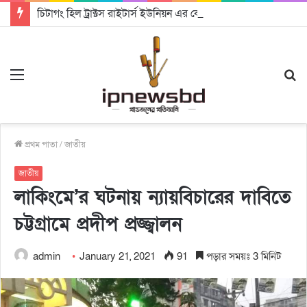
চিটাগং হিল ট্রাক্টস রাইটার্স ইউনিয়ন এর কেন্দ্রীয় নেতৃত্বে মংক্য শোয়ে নু নেভী এবং মুকুল কান্তি ত্রিপুরা
Menu
S
fo
প্রথম পাতা
/
জাতীয়
জাতীয়
লাকিংমে’র ঘটনায় ন্যায়বিচারের দাবিতে
চট্টগ্রামে প্রদীপ প্রজ্জ্বালন
admin
January 21, 2021
91
পড়ার সময়ঃ 3 মিনিট