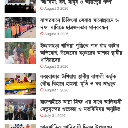
‘আ’বিমা: বন, মানুষ ও অস্তিত্বের গল্প’
August 3, 2026
বান্দরবানে চিকিৎসা সেবায় মানোন্নয়নে ৬
দফা দাবিতে ছাত্রজনতার মানববন্ধন
August 3, 2026
ইচ্ছালছড়া খাসিয়া পুঞ্জিতে পান গাছ কাটার
অভিযোগ, উচ্ছেদের ষড়যন্ত্রের আশঙ্কা স্থানীয়
খাসিয়াদের
August 2, 2026
কক্সবাজার উখিয়ায় স্থানীয় বাঙ্গালী কর্তৃক
বৌদ্ধ বিহারে হামলা, মূর্তি ও ঘর ভাঙচুর
August 1, 2026
রাজশাহীতে আন্না মিন্জ এর সাথে আদিবাসী
নেতৃবৃন্দের শুভেচ্ছা ও মতবিনিময় অনুষ্ঠিত
July 31, 2026
আন্তর্জাতিক আদিবাসী দিবস উপলক্ষ্যে