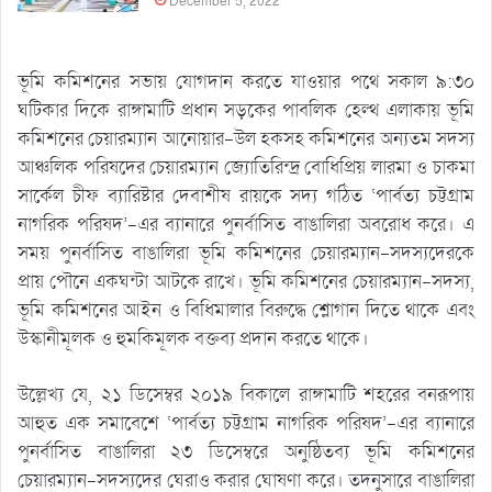
December 5, 2022
ভূমি কমিশনের সভায় যোগদান করতে যাওয়ার পথে সকাল ৯:৩০
ঘটিকার দিকে রাঙ্গামাটি প্রধান সড়কের পাবলিক হেল্থ এলাকায় ভূমি
কমিশনের চেয়ারম্যান আনোয়ার-উল হকসহ কমিশনের অন্যতম সদস্য
আঞ্চলিক পরিষদের চেয়ারম্যান জ্যোতিরিন্দ্র বোধিপ্রিয় লারমা ও চাকমা
সার্কেল চীফ ব্যারিষ্টার দেবাশীষ রায়কে সদ্য গঠিত ‘পার্বত্য চট্টগ্রাম
নাগরিক পরিষদ’-এর ব্যানারে পুনর্বাসিত বাঙালিরা অবরোধ করে। এ
সময় পুনর্বাসিত বাঙালিরা ভূমি কমিশনের চেয়ারম্যান-সদস্যদেরকে
প্রায় পৌনে একঘন্টা আটকে রাখে। ভূমি কমিশনের চেয়ারম্যান-সদস্য,
ভূমি কমিশনের আইন ও বিধিমালার বিরুদ্ধে শ্লোগান দিতে থাকে এবং
উস্কানীমূলক ও হুমকিমূলক বক্তব্য প্রদান করতে থাকে।
উল্লেখ্য যে, ২১ ডিসেম্বর ২০১৯ বিকালে রাঙ্গামাটি শহরের বনরূপায়
আহুত এক সমাবেশে ‘পার্বত্য চট্টগ্রাম নাগরিক পরিষদ’-এর ব্যানারে
পুনর্বাসিত বাঙালিরা ২৩ ডিসেম্বরে অনুষ্ঠিতব্য ভূমি কমিশনের
চেয়ারম্যান-সদস্যদের ঘেরাও করার ঘোষণা করে। তদনুসারে বাঙালিরা