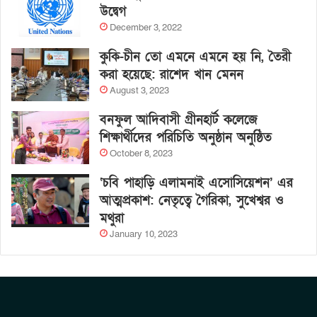
উদ্বেগ
December 3, 2022
কুকি-চীন তো এমনে এমনে হয় নি, তৈরী
করা হয়েছে: রাশেদ খান মেনন
August 3, 2023
বনফুল আদিবাসী গ্রীনহার্ট কলেজে
শিক্ষার্থীদের পরিচিতি অনুষ্ঠান অনুষ্ঠিত
October 8, 2023
‘চবি পাহাড়ি এলামনাই এসোসিয়েশন’ এর
আত্মপ্রকাশ: নেতৃত্বে গৈরিকা, সুখেশ্বর ও
মথুরা
January 10, 2023