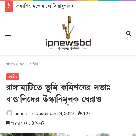
প্রকাশিত হতে যাচ্ছে দি রাবুগার নতুন গান ‘Baljanggi’
Menu
S
fo
প্রথম পাতা
/
জাতীয়
জাতীয়
রাঙ্গামাটিতে ভূমি কমিশনের সভাঃ
বাঙালিদের উস্কানিমূলক ঘেরাও
admin
December 24, 2019
127
পড়ার সময়ঃ 3 মিনিট