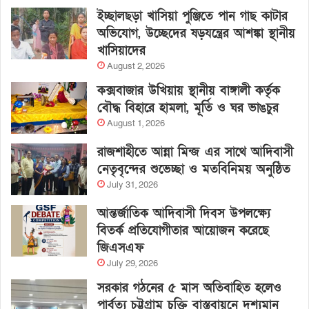
ইচ্ছালছড়া খাসিয়া পুঞ্জিতে পান গাছ কাটার
অভিযোগ, উচ্ছেদের ষড়যন্ত্রের আশঙ্কা স্থানীয়
খাসিয়াদের
August 2, 2026
কক্সবাজার উখিয়ায় স্থানীয় বাঙ্গালী কর্তৃক
বৌদ্ধ বিহারে হামলা, মূর্তি ও ঘর ভাঙচুর
August 1, 2026
রাজশাহীতে আন্না মিন্জ এর সাথে আদিবাসী
নেতৃবৃন্দের শুভেচ্ছা ও মতবিনিময় অনুষ্ঠিত
July 31, 2026
আন্তর্জাতিক আদিবাসী দিবস উপলক্ষ্যে
বিতর্ক প্রতিযোগীতার আয়োজন করেছে
জিএসএফ
July 29, 2026
সরকার গঠনের ৫ মাস অতিবাহিত হলেও
পার্বত্য চট্টগ্রাম চুক্তি বাস্তবায়নে দৃশ্যমান