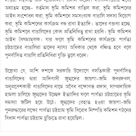
দাওয়া সম্বলিত এক স্মারকলিপি প্রদান করেন। দাবি-দাওয়ার মধ্যে
অন্যতম হচ্ছে- বর্তমান ভূমি কমিশন বাতিল করা, ভূমি কমিশনের
আইন সংশোধন করা, ভূমি কমিশনে সমসংখ্যক বাঙালি সদস্য নিয়োগ
করা, ভূমি কমিশনের কার্যক্রম বন্ধ রাখা ইত্যাদি। তাদের বক্তব্য হচ্ছে,
ভূমি কমিশনে বাঙালিদের কোন প্রতিনিধিত্ব রাখা হয়নি। ভূমি কমিশন
আইন বৈষম্যমূলক। যার ফলে ভূমি কমিশনের কার্যক্রমে পার্বত্য
চট্টগ্রামের বাঙালিরা তাদের ন্যায্য অধিকার থেকে বঞ্চিত হবে বলে
পুনর্বাসিত বাঙালি প্রতিনিধিরা যুক্তি তুলে ধরেন।
উল্লেখ্য যে, আশি দশকে সরকারি উদ্যোগে বসতিকারী পুনর্বাসিত
বাঙালিদের দ্বারা আদিবাসী জুম্মদের জায়গা-জমি জবরদখল,
অনুপ্রবেশকারী বাঙালিদের নামে অবৈধ বন্দোবস্ত প্রদান, সাম্প্রদায়িক
হামলা চালিয়ে জুম্মদের উচ্ছেদ ইত্যাদির ফলে পার্বত্য চট্টগ্রামের ভূমি
সমস্যা জটিল হয়ে উঠে। জুম্মদের বেহাত হওয়া জায়গা-জমি
পুনরুদ্ধারের লক্ষ্যে পার্বত্য চট্টগ্রাম ভূমি বিরোধ নিষ্পত্তি কমিশন গঠনের
বিধান পার্বত্য চট্টগ্রাম চুক্তিতে রাখা হয়েছিল।