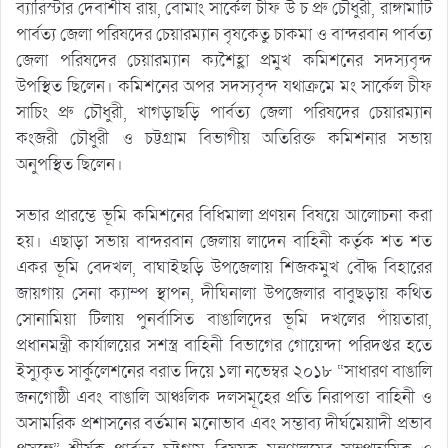
ব্যারিস্টার দেবাশীষ রায়, বোমাং সার্কেল চীফ উ চ প্রু চৌধুরী, রাঙ্গামাটি
পার্বত্য জেলা পরিষদের চেয়ারম্যান বৃষকেতু চাকমা ও বান্দরবান পার্বত্য
জেলা পরিষদের চেয়ারম্যান ক্যশৈহ্লা প্রমুখ কমিশনের সদস্যবৃন্দ
উপস্থিত ছিলেন। কমিশনের অপর সদস্যবৃন্দ যথাক্রমে মং সার্কেল চীফ
সাচিং প্রু চৌধুরী, খাগড়াছড়ি পার্বত্য জেলা পরিষদের চেয়ারম্যান
কংজরী চৌধুরী ও চট্টগ্রাম বিভাগীয় অতিরিক্ত কমিশনার সভায়
অনুপস্থিত ছিলেন।
সভার প্রারম্ভে ভূমি কমিশনের বিধিমালা প্রণয়ন বিষয়ে আলোচনা করা
হয়। এছাড়া সভায় বান্দরবান জেলায় লাদেন বাহিনী কর্তৃক শত শত
একর ভূমি বেদখল, বাঘাইছড়ি উপজেলায় শিজকমুখ বৌদ্ধ বিহারের
জায়গায় সেনা ক্যাম্প স্থাপন, দীঘিনালা উপজেলার বাবুছড়ায় কথিত
সোনামিয়া টিলায় পুনর্বাসিত বাঙালিদের ভূমি দখলের পাঁয়তারা,
প্রধানমন্ত্রী কার্যালয়ের সশস্ত্র বাহিনী বিভাগের গোয়েন্দা পরিদপ্তর হতে
ইস্যুকৃত সার্কুলেশনের বরাত দিয়ে ১লা নভেম্বর ২০১৮ “সাধারণ বাঙালি
জনগোষ্ঠী এবং বাঙালি আঞ্চলিক দলসমূহের প্রতি নিরাপত্তা বাহিনী ও
অসামরিক প্রশাসনের বর্তমান মনোভাব এবং সম্ভাব্য দীর্ঘমেয়াদী প্রভাব