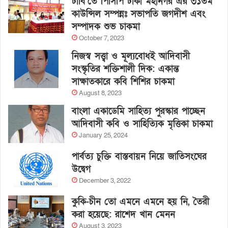
ঢাবি’তে পিসিপি ঢাকা মহানগর এর ৩১তম
কাউন্সিল সম্পন্নঃ সভাপতি জগদীশ এবং
সম্পাদক শুভ চাকমা
October 7, 2023
নিজস্ব সত্ত্বা ও মূল্যবোধই আদিবাসী
সংস্কৃতির শক্তিশালী দিক: একান্ত
সাক্ষাতকারে কবি শিশির চাকমা
August 8, 2023
বাংলা একাডেমি সাহিত্য পুরস্কার পাচ্ছেন
আদিবাসী কবি ও সাহিত্যিক মৃত্তিকা চাকমা
January 25, 2024
পার্বত্য চুক্তি বাস্তবায়ন নিয়ে জাতিসংঘের
উদ্বেগ
December 3, 2022
কুকি-চীন তো এমনে এমনে হয় নি, তৈরী
করা হয়েছে: রাশেদ খান মেনন
August 3, 2023