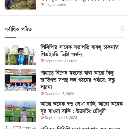
July 28, 2026
সর্বাধিক পঠিত
পিসিপি’র সাবেক সভাপতি বাবলু চাকমা’র
পিএইচডি ডিগ্রি অর্জন
September 20, 2023
পাহাড়ে বিশেষ মহলের দ্বারা আরো কিছু
জাতিগত সশস্ত্র দল গঠনের পর্যায়ে: সন্তু
লারমা
December 5, 2022
আরো অনেক স্বপ্ন দেখা বাকি, আরো অনেক
দূর যাওয়া বাকি : উক্রাচিং চৌধুরী
September 18, 2023