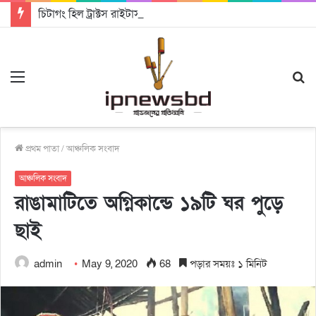
চিটাগং হিল ট্রাক্টস রাইটার্স ইউনিয়ন এর কেন্দ্রীয় নেতৃত্বে মংক্য শোয়ে নু নেভী এবং মুকুল কান্তি ত্রিপুরা
Menu
S
fo
প্রথম পাতা
/
আঞ্চলিক সংবাদ
আঞ্চলিক সংবাদ
রাঙামাটিতে অগ্নিকান্ডে ১৯টি ঘর পুড়ে
ছাই
admin
May 9, 2020
68
পড়ার সময়ঃ ১ মিনিট