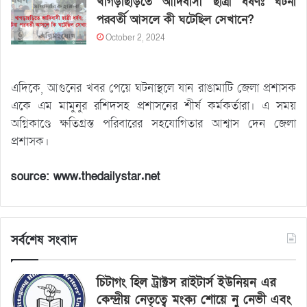
খাগড়াছড়িতে আদিবাসী ছাত্রী ধর্ষণঃ ঘটনা
পরবর্তী আসলে কী ঘটেছিল সেখানে?
October 2, 2024
এদিকে, আগুনের খবর পেয়ে ঘটনাস্থলে যান রাঙামাটি জেলা প্রশাসক
একে এম মামুনুর রশিদসহ প্রশাসনের শীর্ষ কর্মকর্তারা। এ সময়
অগ্নিকাণ্ডে ক্ষতিগ্রস্ত পরিবারের সহযোগিতার আশ্বাস দেন জেলা
প্রশাসক।
source: www.thedailystar.net
সর্বশেষ সংবাদ
চিটাগং হিল ট্রাক্টস রাইটার্স ইউনিয়ন এর
কেন্দ্রীয় নেতৃত্বে মংক্য শোয়ে নু নেভী এবং