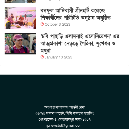
বনফুল আদিবাসী গ্রীনহার্ট কলেজে
শিক্ষার্থীদের পরিচিতি অনুষ্ঠান অনুষ্ঠিত
October 8, 2023
‘চবি পাহাড়ি এলামনাই এসোসিয়েশন’ এর
আত্মপ্রকাশ: নেতৃত্বে গৈরিকা, সুখেশ্বর ও
মথুরা
January 10, 2023
ভারপ্রাপ্ত সম্পাদকঃ আন্তনী রেমা
২৩/২৫ সালমা গার্ডেন, পিসি কালচার হাউজিং
শেখেরটেক-৪, মোহাম্মদপুর, ঢাকা-১২০৭
ipnewsbd@gmail.com