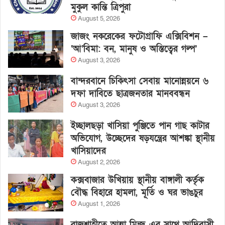
মুকুল কান্তি ত্রিপুরা
August 5, 2026
জাজং নকরেকের ফটোগ্রাফি এক্সিবিশন –
‘আ’বিমা: বন, মানুষ ও অস্তিত্বের গল্প’
August 3, 2026
বান্দরবানে চিকিৎসা সেবায় মানোন্নয়নে ৬
দফা দাবিতে ছাত্রজনতার মানববন্ধন
August 3, 2026
ইচ্ছালছড়া খাসিয়া পুঞ্জিতে পান গাছ কাটার
অভিযোগ, উচ্ছেদের ষড়যন্ত্রের আশঙ্কা স্থানীয়
খাসিয়াদের
August 2, 2026
কক্সবাজার উখিয়ায় স্থানীয় বাঙ্গালী কর্তৃক
বৌদ্ধ বিহারে হামলা, মূর্তি ও ঘর ভাঙচুর
August 1, 2026
রাজশাহীতে আন্না মিন্জ এর সাথে আদিবাসী