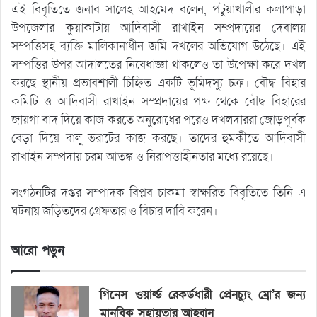
এই বিবৃতিতে জনাব সালেহ আহমেদ বলেন, পটুয়াখালীর কলাপাড়া
উপজেলার কুয়াকাটায় আদিবাসী রাখাইন সম্প্রদায়ের দেবালয়
সম্পত্তিসহ ব্যক্তি মালিকানাধীন জমি দখলের অভিযোগ উঠেছে। এই
সম্পত্তির উপর আদালতের নিষেধাজ্ঞা থাকলেও তা উপেক্ষা করে দখল
করছে স্থানীয় প্রভাবশালী চিহ্নিত একটি ভূমিদস্যু চক্র। বৌদ্ধ বিহার
কমিটি ও আদিবাসী রাখাইন সম্প্রদায়ের পক্ষ থেকে বৌদ্ধ বিহারের
জায়গা বাদ দিয়ে কাজ করতে অনুরোধের পরেও দখলদাররা জোড়পূর্বক
বেড়া দিয়ে বালু ভরাটের কাজ করছে। তাদের হুমকীতে আদিবাসী
রাখাইন সম্প্রদায় চরম আতঙ্ক ও নিরাপত্তাহীনতার মধ্যে রয়েছে।
সংগঠনটির দপ্তর সম্পাদক বিপ্লব চাকমা স্বাক্ষরিত বিবৃতিতে তিনি এ
ঘটনায় জড়িতদের গ্রেফতার ও বিচার দাবি করেন।
আরো পড়ুন
গিনেস ওয়ার্ল্ড রেকর্ডধারী প্রেনচ্যুং ম্রো’র জন্য
মানবিক সহায়তার আহ্বান