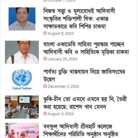
October 7, 2023
নিজস্ব সত্ত্বা ও মূল্যবোধই আদিবাসী
সংস্কৃতির শক্তিশালী দিক: একান্ত
সাক্ষাতকারে কবি শিশির চাকমা
August 8, 2023
বাংলা একাডেমি সাহিত্য পুরস্কার পাচ্ছেন
আদিবাসী কবি ও সাহিত্যিক মৃত্তিকা চাকমা
January 25, 2024
পার্বত্য চুক্তি বাস্তবায়ন নিয়ে জাতিসংঘের
উদ্বেগ
December 3, 2022
কুকি-চীন তো এমনে এমনে হয় নি, তৈরী
করা হয়েছে: রাশেদ খান মেনন
August 3, 2023
বনফুল আদিবাসী গ্রীনহার্ট কলেজে
শিক্ষার্থীদের পরিচিতি অনুষ্ঠান অনুষ্ঠিত