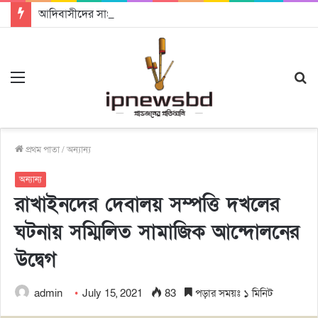
আদিবাসীদের সাংবিধানিক ও আইনগত স্বীকৃতি দিতে কার্যকর উদ্যোগ গ্রহণ করার আহবানঃ আন্তর্জাতিক আদিবাসী দিবসে বক্তারা
Menu
S
fo
প্রথম পাতা
/
অন্যান্য
অন্যান্য
রাখাইনদের দেবালয় সম্পত্তি দখলের
ঘটনায় সম্মিলিত সামাজিক আন্দোলনের
উদ্বেগ
admin
July 15, 2021
83
পড়ার সময়ঃ ১ মিনিট