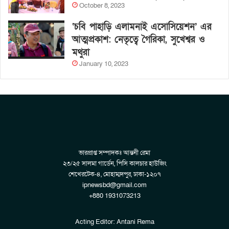
October 8, 2023
‘চবি পাহাড়ি এলামনাই এসোসিয়েশন’ এর
আত্মপ্রকাশ: নেতৃত্বে গৈরিকা, সুখেশ্বর ও
মথুরা
January 10, 2023
ভারপ্রাপ্ত সম্পাদকঃ আন্তনী রেমা
২৩/২৫ সালমা গার্ডেন, পিসি কালচার হাউজিং
শেখেরটেক-৪, মোহাম্মদপুর, ঢাকা-১২০৭
ipnewsbd@gmail.com
+880 1931073213
Acting Editor: Antani Rema