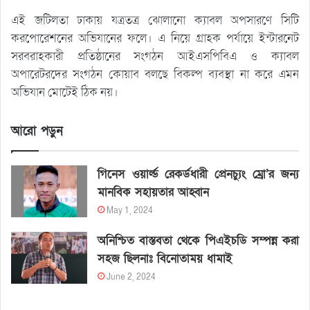
এই জটিলতা ঢাকায় যত্রতত্র ঝোলানো ক্যাবল অপসারণে সিটি
করপোরেশনের অভিযানের ফলে। এ নিয়ে গ্রাহক পর্যায়ে ইন্টারনেট
সরবরাহকারী প্রতিষ্ঠানের সংগঠন আইএসপিবিএ ও ক্যাবল
অপারেটরদের সংগঠন কোয়াব বলছে বিকল্প ব্যবস্থা না করে এমন
অভিযান মোটেই ঠিক নয়।
আরো পড়ুন
গিনেস ওয়ার্ল্ড রেকর্ডধারী প্রেনচ্যুং ম্রো’র জন্য
মানবিক সহায়তার আহ্বান
May 1, 2024
অনিশ্চিত বাস্তবতা থেকে পিএইচডি সম্পন্ন করা
সহজ ছিলনাঃ বিনোতাময় ধামাই
June 2, 2024