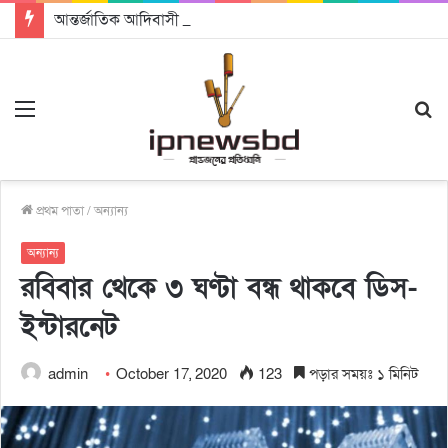
আন্তর্জাতিক আদিবাসী দিবস ২০২৬: ন্যায়বিচার, সমঅধিকার ও জাতিসত্ত্বার স্বীকৃতি চাই – নিকোলাস বিশ্বাস
Menu
S
fo
প্রথম পাতা
/
অন্যান্য
অন্যান্য
রবিবার থেকে ৩ ঘণ্টা বন্ধ থাকবে ডিস-
ইন্টারনেট
admin
October 17, 2020
123
পড়ার সময়ঃ ১ মিনিট