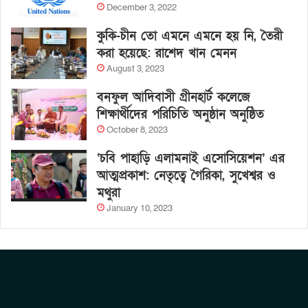
December 3, 2022
কুকি-চীন তো এমনে এমনে হয় নি, তৈরী
করা হয়েছে: রাশেদ খান মেনন
August 3, 2023
বনফুল আদিবাসী গ্রীনহার্ট কলেজে
শিক্ষার্থীদের পরিচিতি অনুষ্ঠান অনুষ্ঠিত
October 8, 2023
‘চবি পাহাড়ি এলামনাই এসোসিয়েশন’ এর
আত্মপ্রকাশ: নেতৃত্বে গৈরিকা, সুখেশ্বর ও
মথুরা
January 10, 2023