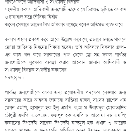
পরিপ্রেক্ষিতে আদিবাসী ও সংখ্যালঘু বিষয়ক
সংসদীয় ককাস আদিবাসী জনগোষ্ঠী তাদের যে চিরায়ত ভূমিতে বসবাস
ও চাষাবাদ করে জীবিকা নির্বাহ
করেন সেখানে তাদের বৈধ অধিকার রয়েছে বলেও অভিমত ব্যক্ত করে।
ককাস শংকা প্রকাশ করে আরো উল্লেখ করে যে, এভাবে চলতে থাকলে
ম্রো’রা জাতিগত নিধনের শিকার হবেন। তাই অবিলম্বে সিকদার গ্রুপ-
এর কাজ বন্ধ করে সরকারের পক্ষ থেকে ম্রো-সহ সকল পার্বত্য
জনগোষ্টিকে সুরক্ষার ব্যবস্থা করার আহবান জানান আদিবাসী ও
সংখ্যালঘু বিষয়ক সংসদীয় ককাসের
সদস্যবৃন্দ।
পার্বত্য জনগোষ্ঠীকে রক্ষার জন্য প্রয়োজনীয় পদক্ষেপ নেওয়ার জন্য
সরকারের কাছে আহ্বান জানানো ব্যক্তিরা হলেন, সাংসদ রাশেদ খান
মেনন এমপি, হাসানুল হক ইনু এমপি, র,আ ম উবায়দুল মোকতাদির
চৌধুরী এমপি, এ.কে.এম. ফজলুল হক এমপি ও আরোমা দত্ত এমপি;
ককাসের উপদেষ্টা সাবেক উপদেষ্টা নাজমুল হক প্রধান ও আরেক
সাবেক সাংসদ ও জনসংহতি সমিতির নেতা ঊষাতন তালুকদার ও