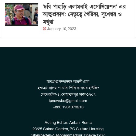
‘চবি পাহাড়ি এলামনাই এসোসিয়েশন’ এর
আত্মপ্রকাশ: নেতৃত্বে গৈরিকা, সুখেশ্বর ও
মথুরা
January 10, 2023
ভারপ্রাপ্ত সম্পাদকঃ আন্তনী রেমা
২৩/২৫ সালমা গার্ডেন, পিসি কালচার হাউজিং
শেখেরটেক-৪, মোহাম্মদপুর, ঢাকা-১২০৭
ipnewsbd@gmail.com
+880 1931073213
Acting Editor: Antani Rema
23/25 Salma Garden, PC Culture Housing
Shekhertek-4, Mohammadpur, Dhaka-1207