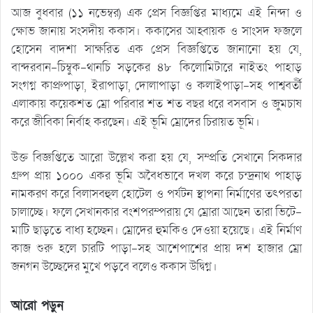
আজ বুধবার (১১ নভেম্বর) এক প্রেস বিজ্ঞপ্তির মাধ্যমে এই নিন্দা ও
ক্ষোভ জানায় সংসদীয় ককাস। ককাসের আহ্বায়ক ও সাংসদ ফজলে
হোসেন বাদশা সাক্ষরিত এক প্রেস বিজ্ঞপ্তিতে জানানো হয় যে,
বান্দরবান-চিম্বুক-থানচি সড়কের ৪৮ কিলোমিটারে নাইতং পাহাড়
সংগগ্ন কাপ্রুপাড়া, ইরাপাড়া, দোলাপাড়া ও কলাইপাড়া-সহ পাশ্ববর্তী
এলাকায় কয়েকশত ম্রো পরিবার শত শত বছর ধরে বসবাস ও জুমচাষ
করে জীবিকা নির্বাহ করছেন। এই ভূমি ম্রোদের চিরায়ত ভূমি।
উক্ত বিজ্ঞপ্তিতে আরো উল্লেখ করা হয় যে, সম্প্রতি সেখানে সিকদার
গ্রুপ প্রায় ১০০০ একর ভূমি অবৈধভাবে দখল করে চন্দ্রনাথ পাহাড়
নামকরণ করে বিলাসবহুল হোটেল ও পর্যটন স্থাপনা নির্মাণের তৎপরতা
চালাচ্ছে। ফলে সেখানকার বংশপরম্পরায় যে ম্রোরা আছেন তারা ভিটে-
মাটি ছাড়তে বাধ্য হচ্ছেন। ম্রোদের হুমকিও দেওয়া হয়েছে। এই নির্মাণ
কাজ শুরু হলে চারটি পাড়া-সহ আশেপাশের প্রায় দশ হাজার ম্রো
জনগন উচ্ছেদের মুখে পড়বে বলেও ককাস উদ্বিগ্ন।
আরো পড়ুন