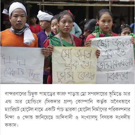
বান্দরবানের চিম্বুক পাহাড়ের কাপ্রু পাড়ায় ম্রো সম্প্রদায়ের ভূমিতে আর
এন্ড আর হোল্ডিংস (সিকদার গ্রুপ) কোম্পানি কর্তৃক অবৈধভাবে
ম্যারিয়ট হোটেল নামে একটি পাঁচ তারকা হোটেল নির্মাণের পরিকল্পনার
নিন্দা ও ক্ষোভ জানিয়েছে আদিবাসী ও সংখ্যালঘু বিষয়ক সংসদীয়
ককাস।