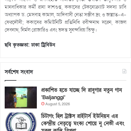
মানবাধিকার কর্মী রানা দাশগুপ্ত, ককাসের টেকনোক্র্যাট সদস্য ঢাবি
অধ্যাপক ড. মেসবাহ কামাল, আদিবাসী নেতা সঞ্জীব দ্রং ও জান্নাত-এ-
ফেরদৌসী; ককাসের কমিউনিটি প্রতিনিধি রবীন্দনাথ সরেন, কাজল
দেবনাথ, নির্মল রোজারিও এবং ভদন্ত সুনন্দপ্রিয় ভিক্ষু।
ছবি কৃতজ্ঞতা: ঢাকা ট্রিবিউন
সর্বশেষ সংবাদ
প্রকাশিত হতে যাচ্ছে দি রাবুগার নতুন গান
‘Baljanggi’
August 5, 2026
চিটাগং হিল ট্রাক্টস রাইটার্স ইউনিয়ন এর
কেন্দ্রীয় নেতৃত্বে মংক্য শোয়ে নু নেভী এবং
মুকুল কান্তি ত্রিপুরা