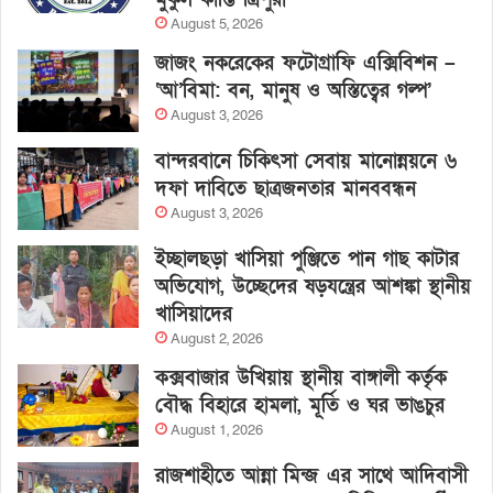
August 5, 2026
জাজং নকরেকের ফটোগ্রাফি এক্সিবিশন –
‘আ’বিমা: বন, মানুষ ও অস্তিত্বের গল্প’
August 3, 2026
বান্দরবানে চিকিৎসা সেবায় মানোন্নয়নে ৬
দফা দাবিতে ছাত্রজনতার মানববন্ধন
August 3, 2026
ইচ্ছালছড়া খাসিয়া পুঞ্জিতে পান গাছ কাটার
অভিযোগ, উচ্ছেদের ষড়যন্ত্রের আশঙ্কা স্থানীয়
খাসিয়াদের
August 2, 2026
কক্সবাজার উখিয়ায় স্থানীয় বাঙ্গালী কর্তৃক
বৌদ্ধ বিহারে হামলা, মূর্তি ও ঘর ভাঙচুর
August 1, 2026
রাজশাহীতে আন্না মিন্জ এর সাথে আদিবাসী