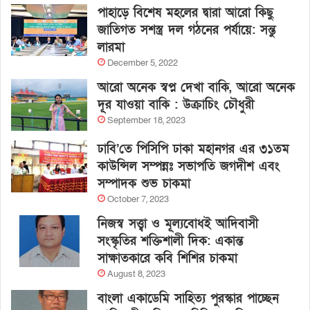
পাহাড়ে বিশেষ মহলের দ্বারা আরো কিছু
জাতিগত সশস্ত্র দল গঠনের পর্যায়ে: সন্তু
লারমা
December 5, 2022
আরো অনেক স্বপ্ন দেখা বাকি, আরো অনেক
দূর যাওয়া বাকি : উক্রাচিং চৌধুরী
September 18, 2023
ঢাবি’তে পিসিপি ঢাকা মহানগর এর ৩১তম
কাউন্সিল সম্পন্নঃ সভাপতি জগদীশ এবং
সম্পাদক শুভ চাকমা
October 7, 2023
নিজস্ব সত্ত্বা ও মূল্যবোধই আদিবাসী
সংস্কৃতির শক্তিশালী দিক: একান্ত
সাক্ষাতকারে কবি শিশির চাকমা
August 8, 2023
বাংলা একাডেমি সাহিত্য পুরস্কার পাচ্ছেন