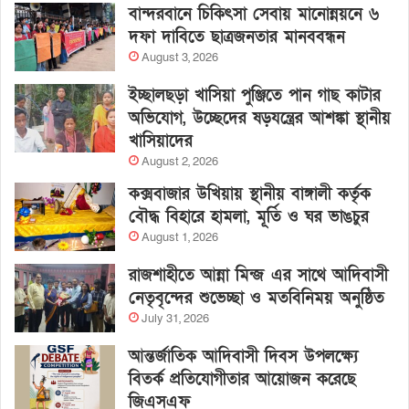
বান্দরবানে চিকিৎসা সেবায় মানোন্নয়নে ৬
দফা দাবিতে ছাত্রজনতার মানববন্ধন
August 3, 2026
ইচ্ছালছড়া খাসিয়া পুঞ্জিতে পান গাছ কাটার
অভিযোগ, উচ্ছেদের ষড়যন্ত্রের আশঙ্কা স্থানীয়
খাসিয়াদের
August 2, 2026
কক্সবাজার উখিয়ায় স্থানীয় বাঙ্গালী কর্তৃক
বৌদ্ধ বিহারে হামলা, মূর্তি ও ঘর ভাঙচুর
August 1, 2026
রাজশাহীতে আন্না মিন্জ এর সাথে আদিবাসী
নেতৃবৃন্দের শুভেচ্ছা ও মতবিনিময় অনুষ্ঠিত
July 31, 2026
আন্তর্জাতিক আদিবাসী দিবস উপলক্ষ্যে
বিতর্ক প্রতিযোগীতার আয়োজন করেছে
জিএসএফ