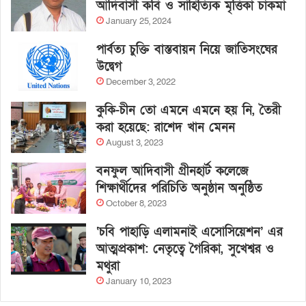
আদিবাসী কবি ও সাহিত্যিক মৃত্তিকা চাকমা
January 25, 2024
পার্বত্য চুক্তি বাস্তবায়ন নিয়ে জাতিসংঘের
উদ্বেগ
December 3, 2022
কুকি-চীন তো এমনে এমনে হয় নি, তৈরী
করা হয়েছে: রাশেদ খান মেনন
August 3, 2023
বনফুল আদিবাসী গ্রীনহার্ট কলেজে
শিক্ষার্থীদের পরিচিতি অনুষ্ঠান অনুষ্ঠিত
October 8, 2023
‘চবি পাহাড়ি এলামনাই এসোসিয়েশন’ এর
আত্মপ্রকাশ: নেতৃত্বে গৈরিকা, সুখেশ্বর ও
মথুরা
January 10, 2023