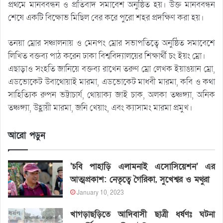
প্রথমে মানববন্ধন ও প্রতিবাদ সমাবেশ অনুষ্ঠিত হয়। উক্ত মানববন্ধন
শেষে একটি বিক্ষোভ মিছিল বের করে পুরো শহর প্রদক্ষিণ করা হয়।
তনয়া ম্রোর সঞ্চালনায় ও মেনপং ম্রোর সভাপতিত্বে অনুষ্ঠিত সমাবেশে
লিখিত বক্তব্য পাঠ করেন ঢাকা বিশ্ববিদ্যালয়ের শিক্ষার্থী চং ইয়ং ম্রো।
এছাড়াও সংহতি জানিয়ে বক্তব্য রাখেন তরুণ ম্রো লেখক ইয়াঙয়ান ম্রো,
এডভোকেট উবাথোয়াই মারমা, এডভোকেট মাধবী মারমা, কবি ও কথা
সাহিত্যিক রুপন ভট্টাচার্য, থোয়াক্য জাই চাক, অলকা তঞ্চঙ্গ্যা, অনিক
তঞ্চঙ্গ্যা, উহ্লায়ী মারমা, জনি খেয়াং, এবং ক্যাসামং মারমা প্রমুখ।
আরো পড়ুন
‘চবি পাহাড়ি এলামনাই এসোসিয়েশন’ এর
আত্মপ্রকাশ: নেতৃত্বে গৈরিকা, সুখেশ্বর ও মথুরা
January 10, 2023
খাগড়াছড়িতে আদিবাসী ছাত্রী ধর্ষণঃ ঘটনা