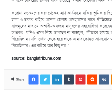
কার্যক্রম চালিয়েছি তখনও পরিবার ছেড়ে আলাদা থেকেছি। এখন আব
করোনা সংক্রমণের শুরু থেকেই ত্রাণ কার্যক্রমে সক্রিয় ভূমিকায় 
ঢাকা ও ঢাকার বাইরে অনেক জেলায় অসহায়দের পাশে দাঁড়িয়েছ
নাজমুলের মাধ্যমে অভাবী-অসচ্ছল মানুষদের সহযোগিতা করেছ
আক্রান্ত। যদিও এসব নিয়ে ভাবছেন না নাজমুল, ‘কীভাবে হয়েছ
গিয়েছিলাম। যদি ওখান থেকে হয়ে থাকে আমার কোনও আফসোস থাকবে
গিয়েছিলাম। এর বাইরে আর কিছু নয়।’
source: banglatribune.com
Facebook
Twitter
LinkedIn
Tumblr
Pinterest
Reddit
VKontakte
Share