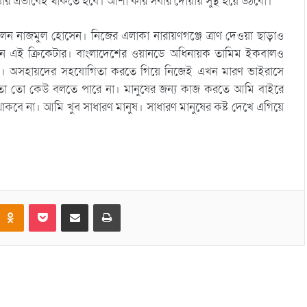
ার এভাবেই থাকতে হবে। আশা করি সবার দোয়ায় সুস্থ হয়ে উঠবো।’
ছিলেন নাজমুল হোসেন। নিজের এলাকা নারায়ণগঞ্জে ত্রাণ দেওয়া ছাড়াও
েন এই ক্রিকেটার। বাংলাদেশের ওয়ানডে অধিনায়ক তামিম ইকবালও
েন। অসহায়দের সহযোগিতা করতে গিয়ে নিজেই এখন মারণ ভাইরাসে
ে তা তো কেউ বলতে পারে না। মানুষের জন্য কাজ করতে আমি বাইরে
 না। আমি খুব সাধারণ মানুষ। সাধারণ মানুষের কষ্ট দেখে এগিয়ে
Odnoklassniki
Pocket
Share via Email
Print