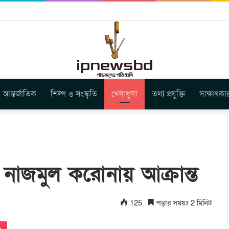
বুগার নতুন গান ‘Baljanggi’
আন্তর্জাতিক
শিল্প ও সংস্কৃতি
খেলাধুলা
তথ্য প্রযুক্তি
সাক্ষাৎকা
নাজমুল করোনায় আক্রান্ত
125
পড়ার সময়ঃ 2 মিনিট
Pocket