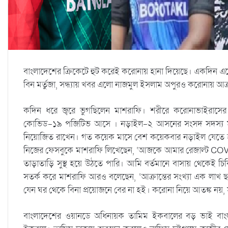
বাংলাদেশের ক্রিকেটে হুট করেই করোনায় হানা দিয়েছে। একদিন এ
বিন মর্তুজা, সন্ধ্যায় খবর এলো নাজমুল ইসলাম অপুরও করোনায় আক্
কদিন ধরে জ্বরে ভুগছিলেন মাশরাফি। শরীরে করোনাভাইরাসের কি
কোভিড-১৯ পজিটিভ আসে । নড়াইল-২ আসনের সংসদ সদস্য মাশ
নিয়োজিত রাখেন। গত কয়েক মাসে বেশ কয়েকবার নড়াইল যেতে হয়েছে
নিজের ফেসবুকে মাশরাফি লিখেছেন, ‘আজকে আমার রেজাল্ট COV
তাড়াতাড়ি সুস্থ হয়ে উঠতে পারি। আমি বর্তমানে বাসায় থেকেই চিক
সতর্ক করে মাশরাফি আরও বলেছেন, ‘আক্রান্তের সংখ্যা এক লা
যেন ঘর থেকে বিনা প্রয়োজনে বের না হই। করোনা নিয়ে আতঙ্ক নয়, স
বাংলাদেশের ওয়ানডে অধিনায়ক তামিম ইকবালের বড় ভাই বাংলা