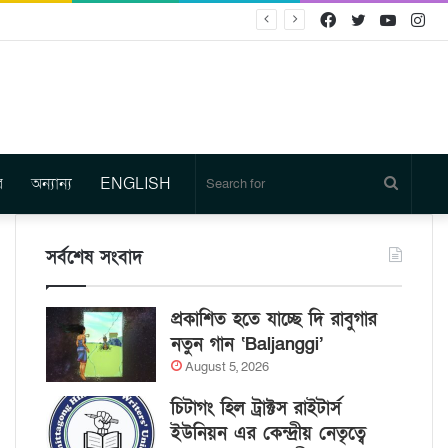
Facebook
Twitter
YouTu
In
র
অন্যান্য
ENGLISH
Search
for
সর্বশেষ সংবাদ
প্রকাশিত হতে যাচ্ছে দি রাবুগার
নতুন গান ‘Baljanggi’
August 5, 2026
চিটাগং হিল ট্রাক্টস রাইটার্স
ইউনিয়ন এর কেন্দ্রীয় নেতৃত্বে