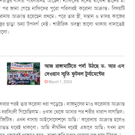
 দেউড়ির বাসায় পরিবারসহ আছেন। নাফিসের সঙ্গেই থাকেন তাদের মা
র পর জানা গেছে নাফিসের পুরো পরিবারই করোনা আক্রান্ত। বিষয়টি
নায় আক্রান্ত হয়েছেন প্রথমে। পরে তার স্ত্রী, সন্তান ও মাসহ কাজের
 ছাড়া অন্য উপসর্গ নেই। শারীরিক অবস্থা ভালো থাকায় বাসাতেই
 ভালো।
আজ রাঙ্গামাটিতে পর্দা উঠছে ড. আর এস
দেওয়ান স্মৃতি ফুটবল টুর্নামেন্টের
March 1, 2024
 ফেরার পরই তার করোনা ধরা পড়েছে। নাজমুলের মাও করোনায় আক্রান্ত
িতে নরসিংদী গিয়েছিলাম। ওখান থেকে আসার পর শরীর খারাপ লাগছিল।
ি, পজিটিভ। এখন বাসায় আইসোলেশনে আছি।’ করোনায় আক্রান্ত হলেও
আপাতত ঘরেই থাকবো। আমি দীর্ঘদিন ধরেই এভাবে আছি। যখন ত্রাণ