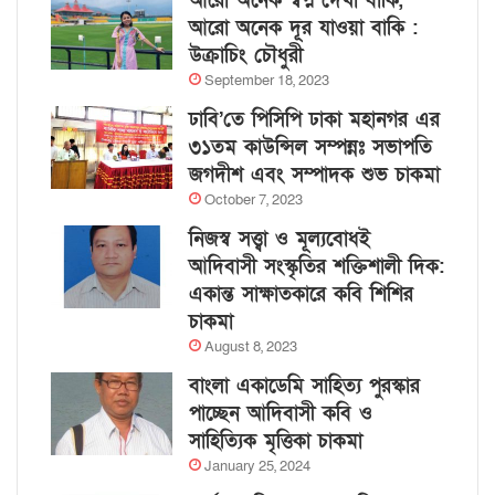
আরো অনেক স্বপ্ন দেখা বাকি,
আরো অনেক দূর যাওয়া বাকি :
উক্রাচিং চৌধুরী
September 18, 2023
ঢাবি’তে পিসিপি ঢাকা মহানগর এর
৩১তম কাউন্সিল সম্পন্নঃ সভাপতি
জগদীশ এবং সম্পাদক শুভ চাকমা
October 7, 2023
নিজস্ব সত্ত্বা ও মূল্যবোধই
আদিবাসী সংস্কৃতির শক্তিশালী দিক:
একান্ত সাক্ষাতকারে কবি শিশির
চাকমা
August 8, 2023
বাংলা একাডেমি সাহিত্য পুরস্কার
পাচ্ছেন আদিবাসী কবি ও
সাহিত্যিক মৃত্তিকা চাকমা
January 25, 2024