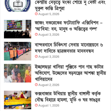
কেন্দ্রীয় নেতৃত্বে মংক্য শোয়ে নু নেভী এবং
মুকুল কান্তি ত্রিপুরা
August 5, 2026
জাজং নকরেকের ফটোগ্রাফি এক্সিবিশন –
‘আ’বিমা: বন, মানুষ ও অস্তিত্বের গল্প’
August 3, 2026
বান্দরবানে চিকিৎসা সেবায় মানোন্নয়নে ৬
দফা দাবিতে ছাত্রজনতার মানববন্ধন
August 3, 2026
ইচ্ছালছড়া খাসিয়া পুঞ্জিতে পান গাছ কাটার
অভিযোগ, উচ্ছেদের ষড়যন্ত্রের আশঙ্কা স্থানীয়
খাসিয়াদের
August 2, 2026
কক্সবাজার উখিয়ায় স্থানীয় বাঙ্গালী কর্তৃক
বৌদ্ধ বিহারে হামলা, মূর্তি ও ঘর ভাঙচুর
August 1, 2026