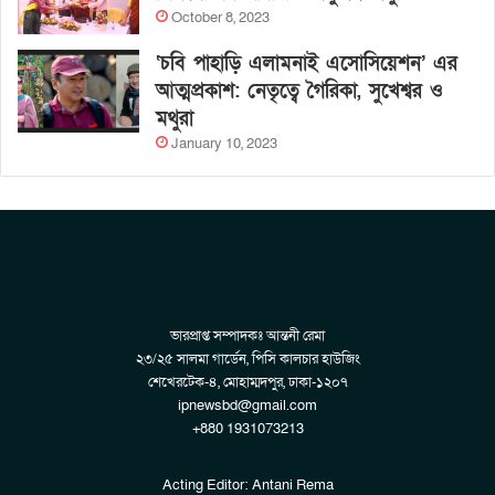
October 8, 2023
‘চবি পাহাড়ি এলামনাই এসোসিয়েশন’ এর
আত্মপ্রকাশ: নেতৃত্বে গৈরিকা, সুখেশ্বর ও
মথুরা
January 10, 2023
ভারপ্রাপ্ত সম্পাদকঃ আন্তনী রেমা
২৩/২৫ সালমা গার্ডেন, পিসি কালচার হাউজিং
শেখেরটেক-৪, মোহাম্মদপুর, ঢাকা-১২০৭
ipnewsbd@gmail.com
+880 1931073213
Acting Editor: Antani Rema