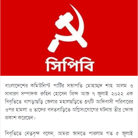
বাংলাদেশের কমিউনিস্ট পার্টির সভাপতি মোহাম্মদ শাহ আলম ও
সাধারণ সম্পাদক রুহিন হোসেন প্রিন্স আজ ৭ জুলাই ২০২২ এক
বিবৃতিতে খাগড়াছড়ি জেলার মহালছড়িতে ৩৭টি আদিবাসী পরিবারের
ওপর হামলা ও তাদের বসতবাড়িতে অগ্নিসংযোগের ঘটনায় তীব্র ক্ষোভ
প্রকাশ করেছেন।
বিবৃতিতে নেতৃবৃন্দ বলেন, আমরা জানতে পারলাম গত ৫ জুলাই