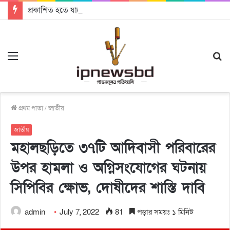
প্রকাশিত হতে যাচ্ছে দি রাবুগার নতুন গান ‘Baljanggi’
Menu
S
fo
প্রথম পাতা
/
জাতীয়
জাতীয়
মহালছড়িতে ৩৭টি আদিবাসী পরিবারের
উপর হামলা ও অগ্নিসংযোগের ঘটনায়
সিপিবির ক্ষোভ, দোষীদের শাস্তি দাবি
admin
July 7, 2022
81
পড়ার সময়ঃ ১ মিনিট