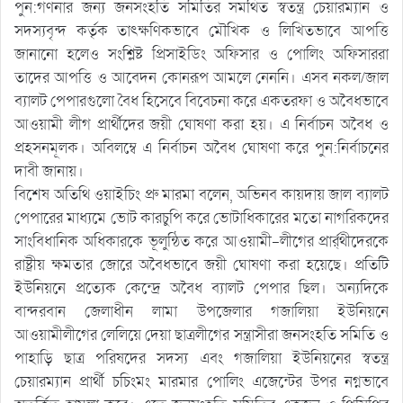
পুন:গণনার জন্য জনসংহতি সমিতির সমর্থিত স্বতন্ত্র চেয়ারম্যান ও
সদস্যবৃন্দ কর্তৃক তাৎক্ষণিকভাবে মৌখিক ও লিখিতভাবে আপত্তি
জানানো হলেও সংশ্লিষ্ট প্রিসাইডিং অফিসার ও পোলিং অফিসাররা
তাদের আপত্তি ও আবেদন কোনরূপ আমলে নেননি। এসব নকল/জাল
ব্যালট পেপারগুলো বৈধ হিসেবে বিবেচনা করে একতরফা ও অবৈধভাবে
আওয়ামী লীগ প্রার্থীদের জয়ী ঘোষণা করা হয়। এ নির্বাচন অবৈধ ও
প্রহসনমূলক। অবিলম্বে এ নির্বাচন অবৈধ ঘোষণা করে পুন:নির্বাচনের
দাবী জানায়।
বিশেষ অতিথি ওয়াইচিং প্রু মারমা বলেন, অভিনব কায়দায় জাল ব্যালট
পেপারের মাধ্যমে ভোট কারচুপি করে ভোটাধিকারের মতো নাগরিকদের
সাংবিধানিক অধিকারকে ভূলুন্ঠিত করে আওয়ামী-লীগের প্রার্র্থীদেরকে
রাষ্ট্রীয় ক্ষমতার জোরে অবৈধভাবে জয়ী ঘোষণা করা হয়েছে। প্রতিটি
ইউনিয়নে প্রত্যেক কেন্দ্রে অবৈধ ব্যালট পেপার ছিল। অন্যদিকে
বান্দরবান জেলাধীন লামা উপজেলার গজালিয়া ইউনিয়নে
আওয়ামীলীগের লেলিয়ে দেয়া ছাত্রলীগের সন্ত্রাসীরা জনসংহতি সমিতি ও
পাহাড়ি ছাত্র পরিষদের সদস্য এবং গজালিয়া ইউনিয়নের স্বতন্ত্র
চেয়ারম্যান প্রার্থী চচিংমং মারমার পোলিং এজেন্টের উপর নগ্নভাবে