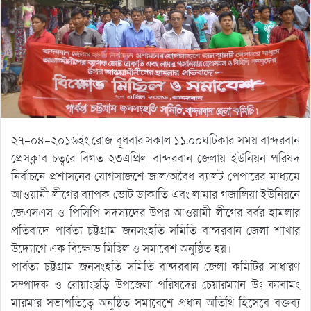
২৭-০৪-২০১৬ইং রোজ বূধবার সকাল ১১.০০ঘটিকার সময় বান্দরবান
প্রেসক্লাব চত্বরে বিগত ২৩এপ্রিল বান্দরবান জেলায় ইউনিয়ন পরিষদ
নির্বাচনে প্রশাসনের যোগসাজশে জাল/অবৈধ ব্যালট পেপারের মাধ্যমে
আওয়ামী লীগের ব্যাপক ভোট ডাকাতি এবং লামার গজালিয়া ইউনিয়নে
জেএসএস ও পিসিপি সদস্যদের উপর আওয়ামী লীগের বর্বর হামলার
প্রতিবাদে পার্বত্য চট্টগ্রাম জনসংহতি সমিতি বান্দরবান জেলা শাখার
উদ্যোগে এক বিক্ষোভ মিছিল ও সমাবেশ অনুষ্ঠিত হয়।
পার্বত্য চট্টগ্রাম জনসংহতি সমিতি বান্দরবান জেলা কমিটির সাধারণ
সম্পাদক ও রোয়াংছড়ি উপজেলা পরিষদের চেয়ারম্যান উঃ ক্যবামং
মারমার সভাপতিত্বে অনুষ্ঠিত সমাবেশে প্রধান অতিথি হিসেবে বক্তব্য