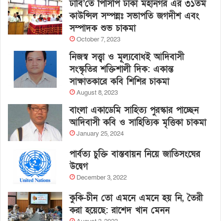
ঢাবি’তে পিসিপি ঢাকা মহানগর এর ৩১তম
কাউন্সিল সম্পন্নঃ সভাপতি জগদীশ এবং
সম্পাদক শুভ চাকমা
October 7, 2023
নিজস্ব সত্ত্বা ও মূল্যবোধই আদিবাসী
সংস্কৃতির শক্তিশালী দিক: একান্ত
সাক্ষাতকারে কবি শিশির চাকমা
August 8, 2023
বাংলা একাডেমি সাহিত্য পুরস্কার পাচ্ছেন
আদিবাসী কবি ও সাহিত্যিক মৃত্তিকা চাকমা
January 25, 2024
পার্বত্য চুক্তি বাস্তবায়ন নিয়ে জাতিসংঘের
উদ্বেগ
December 3, 2022
কুকি-চীন তো এমনে এমনে হয় নি, তৈরী
করা হয়েছে: রাশেদ খান মেনন