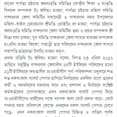
রাখেন পার্বত্য চট্টগ্রাম জনসংহতি সমিতির কেন্দ্রীয় শিক্ষা ও সংস্কৃতি
বিষয়ক সম্পাদক উঃ জলিমং মারমা, পার্বত্য চট্টগ্রাম মহিলা সমিতি
বান্দরবান জেলা কমিটির সভানেত্রী ও বান্দরবান সদর উপজেলার
মহিলা-ভাইস চেয়ারম্যান শ্রীমতি ওয়াইচিং প্রু মারমা, পার্বত্য চট্টগ্রাম
জনসংহতি সমিতি বান্দরবান জেলা কমিটির তথ্য ও প্রচার সম্পাদক শ্রী
নিত্য লাল চাকমা, যুব সমিতি বান্দরবান জেলা শাখার সাধারন সম্পাদক
মংএসিং মারমা জিকো, পাহাড়ী ছাত্র পরিষদের বান্দরবান জেলা শাখার
সভাপতি ছাত্রনেতা উবাচিং মারমা প্রমূখ।
প্রধান অতিথি উঃ জলিমং মারমা বলেন, বিগত ২৩ এপ্রিল ২০১৬
তারিখে অনুষ্ঠিত বান্দরবান জেলাধীন ২৫টি ইউনিয়ন পরিষদের মধ্যে
২১টি ইউনিয়নে ক্ষমতাসীন আওয়ামীলীগ পূর্ব-পরিকল্পনা অনুসারে শত
শত নকল/জাল ব্যালট পেপার ছাপিয়ে নির্বাচনের একদিন আগে তাদের
কর্মী ও সমর্থকদের সরবরাহ করে এবং প্রশাসন ও নির্বাচনে সংশ্লিষ্ট
কর্মকর্তাদের যোগসাজসে এসব নকল/জাল ব্যালট পেপার দিয়ে
আওয়ামীলীগের প্রার্থীদের পক্ষে ব্যাপক জাল ভোট প্রদান করে। ভোট
গণনার সময় অধিকাংশ কেন্দ্রে এধরনের নকল ব্যালট পেপার চোখে
পড়ে। এসব নকল/জাল ব্যালট পেপার চিহ্নিত ও বাতিল পূর্বক