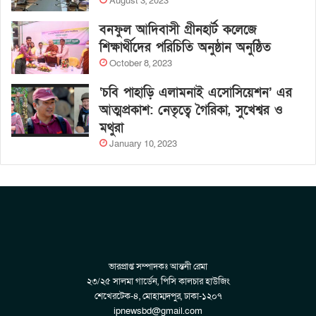
August 3, 2023
বনফুল আদিবাসী গ্রীনহার্ট কলেজে
শিক্ষার্থীদের পরিচিতি অনুষ্ঠান অনুষ্ঠিত
October 8, 2023
‘চবি পাহাড়ি এলামনাই এসোসিয়েশন’ এর
আত্মপ্রকাশ: নেতৃত্বে গৈরিকা, সুখেশ্বর ও
মথুরা
January 10, 2023
ভারপ্রাপ্ত সম্পাদকঃ আন্তনী রেমা
২৩/২৫ সালমা গার্ডেন, পিসি কালচার হাউজিং
শেখেরটেক-৪, মোহাম্মদপুর, ঢাকা-১২০৭
ipnewsbd@gmail.com