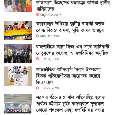
অভিযোগ, উচ্ছেদের ষড়যন্ত্রের আশঙ্কা স্থানীয়
খাসিয়াদের
August 2, 2026
কক্সবাজার উখিয়ায় স্থানীয় বাঙ্গালী কর্তৃক
বৌদ্ধ বিহারে হামলা, মূর্তি ও ঘর ভাঙচুর
August 1, 2026
রাজশাহীতে আন্না মিন্জ এর সাথে আদিবাসী
নেতৃবৃন্দের শুভেচ্ছা ও মতবিনিময় অনুষ্ঠিত
July 31, 2026
আন্তর্জাতিক আদিবাসী দিবস উপলক্ষ্যে
বিতর্ক প্রতিযোগীতার আয়োজন করেছে
জিএসএফ
July 29, 2026
সরকার গঠনের ৫ মাস অতিবাহিত হলেও
পার্বত্য চট্টগ্রাম চুক্তি বাস্তবায়নে দৃশ্যমান
কোনো পদক্ষেপ নেই: মতবিনিময় সভায়