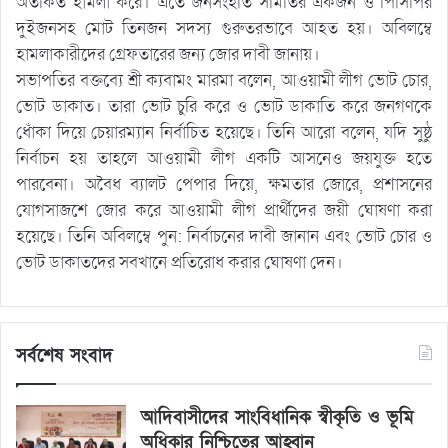
অতর্কিত হামলা করে। এতে জনসংহতি সমিতির একজন ও পিসিপির
দুইজনসহ মোট তিনজন সদস্য গুরুতরভাবে আহত হয়। অবিলম্বে
হামলাকারীদের গ্রেফতারের জন্য জোর দাবী জানায়।
সভাপতির বক্তব্যে শ্রী ক্যবামং মারমা বলেন, আওয়ামী লীগ ভোট চোর,
ভোট ডাকাত। তারা ভোট চুরি করে ও ভোট ডাকাতি করে জনগণকে
ধোঁকা দিয়ে চেয়ারম্যান নির্বাচিত হয়েছে। তিনি আরো বলেন, যদি সুষ্ঠু
নির্বাচন হয় তাহলে আওয়ামী লীগ একটি আসনেও জয়যুক্ত হতে
পারবেনা। অবৈধ ব্যালট পেপার দিয়ে, ক্ষমতার জোরে, প্রশাসনের
যোগসাজশে জোর করে আওয়ামী লীগ প্রার্থীদের জয়ী ঘোষণা করা
হয়েছে। তিনি অবিলম্বে পুন: নির্বাচনের দাবী জানান এবং ভোট চোর ও
ভোট ডাকাতদের সবখানে প্রতিরোধ করার ঘোষণা দেন।
সর্বশেষ সংবাদ
আদিবাসীদের সাংবিধানিক স্বীকৃতি ও ভূমি
অধিকার নিশ্চিতের আহ্বান