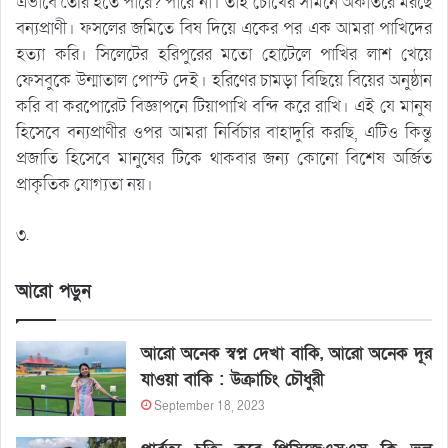
এভাবে তৈরি হতে পারে? পারে না। তাই চোখের সামনে অকাতরে মরছে
বন্যপ্রাণী। ফসলের জমিতে বিষ দিয়ে একের পর এক আমরা পাখিদের
হত্যা করি। সিলেটের হরিপুরের মতো হোটেলে পাখির লাশ খেয়ে
ফেসবুকে উন্মাতাল পোস্ট দেই। হরিণের চামড়া বিছিয়ে বিয়ের অনুষ্ঠান
করি বা করপোরেট বিজ্ঞাপনে টিয়াপাখি বন্দি করে রাখি। এই যে মানুষ
হিসেবে বন্যপ্রাণীর ওপর আমরা নির্বিচার বাহাদুরি করছি, এটিও কিন্তু
প্রজাতি হিসেবে মানুষের টিকে থাকবার জন্য কোনো বিশেষ অর্জিত
প্রাকৃতিক যোগ্যতা নয়।
৩.
আরো পড়ুন
আরো অনেক স্বপ্ন দেখা বাকি, আরো অনেক দূর
যাওয়া বাকি : উক্রাচিং চৌধুরী
September 18, 2023