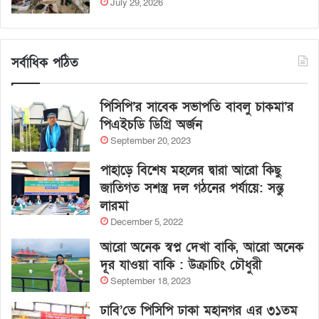
July 29, 2026
সর্বাধিক পঠিত
পিসিপি’র সাবেক সভাপতি বাবলু চাকমা’র
পিএইচডি ডিগ্রি অর্জন
September 20, 2023
পাহাড়ে বিশেষ মহলের দ্বারা আরো কিছু
জাতিগত সশস্ত্র দল গঠনের পর্যায়ে: সন্তু
লারমা
December 5, 2022
আরো অনেক স্বপ্ন দেখা বাকি, আরো অনেক
দূর যাওয়া বাকি : উক্রাচিং চৌধুরী
September 18, 2023
ঢাবি’তে পিসিপি ঢাকা মহানগর এর ৩১তম