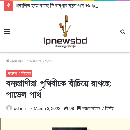
প্রকাশিত হতে যাচ্ছে দি রাবুগার নতুন গান ‘Baljanggi’
Menu
S
fo
প্রথম পাতা
/
মতামত ও বিশ্লেষণ
মতামত ও বিশ্লেষণ
বন্যপ্রাণীরা পৃথিবীকে বাঁচিয়ে রাখছে:
পাভেল পার্থ
admin
March 3, 2022
98
পড়ার সময়ঃ 7 মিনিট