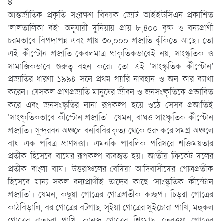
৪.
আন্তর্জাতিক প্রকৃতি সংরক্ষণ বিষয়ক জোট আইইউসিএন প্রকাশিত
‘লালতালিকা বই’ অনুযায়ী দুনিয়ায় প্রায় ৮,৪০০ বৃক্ষ ও বন্যপ্রাণী
চরমভাবে বিপদাপন্ন এবং প্রায় ৩০,০০০ প্রজাতি ঝুঁকিতে আছে। তো
এই কীস্টোন প্রজাতি কেবলমাত্র প্রাকৃতিকভাবেই নয়, সাংস্কৃতিক ও
সামাজিকভাবে গুরুত্ব বহন করে। তো এই ‘সাংস্কৃতিক কীস্টোন’
প্রজাতির ধারণা ১৯৯৪ সনে প্রথম গ্যারি নাবহান ও জন কার ব্যাখা
করেন। যেসকল প্রাণপ্রজাতি মানুষের জীবন ও জনসংষ্কৃতিকে প্রভাবিত
করে এবং জনসংস্কৃতির নানা রূপকল্প হয়ে ওঠে সেসব প্রজাতিই
‘সাংষ্কৃতিকভাবে কীস্টোন প্রজাতি’। যেমন, বাঘও সাংষ্কৃতিক কীস্টোন
প্রজাতি। সুন্দরবন অঞ্চলে বনবিবির কৃত্য থেকে শুরু করে সমগ্র অঞ্চলে
বাঘ এক পবিত্র প্রাণসত্তা। এমনকি পাবলিক পরিসরে শক্তিময়তার
প্রতীক হিসেবে বাঘের রূপকল্প ব্যবহৃত হয়। জাতীয় ক্রিকেট দলের
প্রতীক বাংলা বাঘ। উত্তরাঞ্চলের বেদিয়া আদিবাসীদের গোত্রপ্রতীক
হিসেবে মান্য সকল বন্যপ্রাণীই তাদের কাছে ‘সাংস্কৃতিক কীস্টোন
প্রজাতি’। যেমন, কছুয়া গোত্রের গোত্রপ্রতীক কচ্ছপ। চিড়রা গোত্রের
কাঠবিড়ালি, বর গোত্রের বটগাছ, সুইয়া গোত্রের সুইচোরা পাখি, মহুকল
গোত্রের রাতচরা পাখি, কানুজ গোত্রের শিংমাছ, তেরওয়া গোত্রের