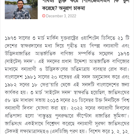
পার্বত্য চুক্তি করে পিসিজেএসএস কি ভুল
করেছে? অনুরাগ চাকমা
December 3, 2022
১৯৭৩ সালের ৩ মার্চ মার্কিন যুক্তরাষ্ট্রের ওয়াশিংটন ডিসিতে ২১ টি
দেশের স্বাক্ষরদানের মধ্য দিয়ে গৃহীত হয় ‘বিপন্ন বন্যপ্রাণী এবং
উদ্ভিদপ্রজাতির আন্তর্জাতিক বাণিজ্য সম্পর্কিত সম্মেলন ১৯৭৩
(সাইটেস) সনদ’। এই সনদের প্রধান উদ্দেশ্য আন্তজার্তিক বাণিজ্যের
মাধ্যমে বন্যপ্রাণী ও উদ্ভিদক’লের অতিমাত্রায় ব্যবহার রোধ করা।
বাংলাদেশ ১৯৮১ সালের ২০ নভেম্বর এই সনদ অনুমোদন করে এবং
১৯৮২ সনের ১৮ ফেব্র“য়ারি থেকে এই সনদটি বাংলাদেশের জন্য
কার্যকর হয়। ৩ মার্চ ‘সাইটেস সনদ’ স্বাক্ষরতি হয়েছিল, জাতিসংঘের
৫৮ তম সাধারণ সভায় ২০১৩ সনের ২০ ডিসেম্বর উক্ত দিনটিকে ‘বিশ্ব
বন্যপ্রাণী দিবস’ ঘোষণা করা হয়। ২০২২ সনের বন্যপ্রাণী দিবসের
প্রতিপাদ্য হলো ‘বাস্তুতন্ত্র পুনরুদ্ধারে কীস্টোন প্রজাতির ভূমিকা’।
জাতিসংঘ একইসাথে বিশ্লেষণ করেছে বন্যপ্রাণী সুরক্ষা জাতিসংঘের
টেকসই লক্ষ্যমাত্রাসমূহও (এসডিজি) পূরণ হয়। বিশেষ করে ১, ২, ১২,