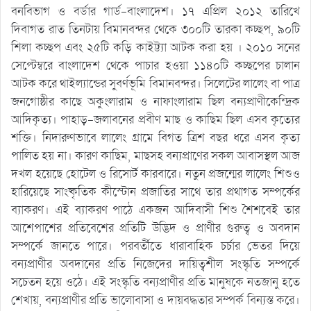
বনবিভাগ ও বর্ডার গার্ড-বাংলাদেশ। ১৭ এপ্রিল ২০১২ তারিখে
দিবাগত রাত তিনটায় বিমানবন্দর থেকে ৩০০টি তারকা কচ্ছপ, ৯০টি
শিলা কচ্ছপ এবং ২৫টি কড়ি কাইট্ট্যা আটক করা হয় । ২০১০ সনের
সেপ্টেম্বরে বাংলাদেশ থেকে পাচার হওয়া ১১৪০টি কচ্ছপের চালান
আটক করে থাইল্যান্ডের সুবর্ণভূমি বিমানবন্দর। সিলেটের লালেং বা পাত্র
জনগোষ্ঠীর কাছে অকুংলারাম ও নাফাংলারাম ছিল বন্যপ্রাণীকেন্দ্রিক
আদিকৃত্য। পাহাড়-জলাবনের প্রবীণ মাছ ও কাছিম ছিল এসব কৃত্যের
শক্তি। নিদারুণভাবে লালেং গ্রামে বিগত ত্রিশ বছর ধরে এসব কৃত্য
পালিত হয় না। কারণ কাছিম, মাছসহ বন্যপ্রাণের সকল আবাসস্থল আজ
দখল হয়েছে হোটেল ও রিসোর্ট কারবারে। নতুন প্রজন্মের লালেং শিশুও
হারিয়েছে সাংষ্কৃতিক কীস্টোন প্রজাতির সাথে তার প্রথাগত সম্পর্কের
ব্যাকরণ। এই ব্যাকরণ পাঠে একজন আদিবাসী শিশু শৈশবেই তার
আশেপাশের প্রতিবেশের প্রতিটি উদ্ভিদ ও প্রাণীর গুরুত্ব ও অবদান
সম্পর্কে জানতে পারে। পরবর্তীতে ধারাবাহিক চর্চার ভেতর দিয়ে
বন্যপ্রাণীর অবদানের প্রতি নিজেদের দায়িত্বশীল সংস্কৃতি সম্পর্কে
সচেতন হয়ে ওঠে। এই সংস্কৃতি বন্যপ্রাণীর প্রতি মানুষকে নতজানু হতে
শেখায়, বন্যপ্রাণীর প্রতি ভালোবাসা ও দায়বদ্ধতার সম্পর্ক বিন্যস্ত করে।