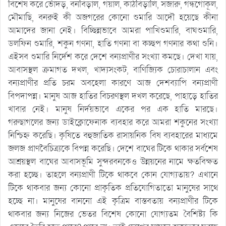
বিশেষ করে ভোঁদড়, বনবিড়াল, গয়াল, কাঠবিড়ালি, সজারু, গন্ধগোকূল,
মৌমাছি, বনরুই কী অজগরের কোনো শুমারি আদৌ হয়েছে কীনা
আমাদের জানা নেই। বিচ্ছিন্নভাবে আমরা পাখিশুমারি, বাঘশুমারি,
ডলফিন শুমারি, শকুন গণনা, হাতি গণনা বা কচ্ছপ গণনার কথা শুনি।
এইসব শুমারি নির্দেশ করে দেশে বন্যপ্রাণীর সংখ্যা কমছে। দেখা যায়,
আবাসস্থল ক্রমাগত দখল, খাদ্যসংকট, বাণিজ্যিক চোরাচালান এবং
বন্যপ্রাণীর প্রতি চরম অবহেলা কারণে আজ দেশব্যাপি বন্যপ্রাণী
বিপদাপন্ন। মানুষ আজ হাতির বিচরণস্থল দখল করেছে, পাহাড়ে হাতির
খাবার নেই। মানুষ নির্দয়ভাবে একের পর এক হাতি মারছে।
গরুছাগলের জন্য ডাইক্লোফেনাক ব্যবহার করে আমরা শকুনের সংখ্যা
নিশ্চিহ্ন করেছি। কৃষিতে বহুজাতিক রাসায়নিক বিষ ব্যবহারের মাধ্যমে
জলজ প্রাণবৈচিত্র্যকে বিপন্ন করেছি। দেশে বাঘের টিকে থাকার সর্বশেষ
আশ্রয়স্থল বাঘের আবাসভূমি সুন্দরবনকেও উন্নয়নের নামে ক্ষতবিক্ষত
করা হচ্ছে। তাহলে বন্যপ্রাণী টিকে থাকবে কোন যোগ্যতায়? এখানে
টিকে থাকবার জন্য কোনো প্রাকৃতিক প্রতিযোগিতাতো মানুষের সাথে
হচ্ছে না। মানুষের বাননো এই কৃত্রিম বাস্তবতায় বন্যপ্রাণীর টিকে
থাকবার জন্য নিজের ভেতর বিশেষ কোনো যোগ্যতম বৈশিষ্ট্য কি