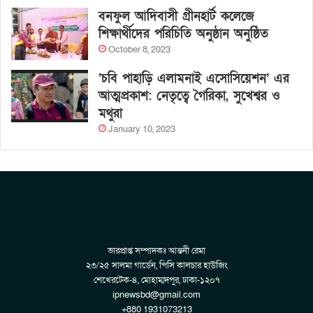
বনফুল আদিবাসী গ্রীনহার্ট কলেজে
শিক্ষার্থীদের পরিচিতি অনুষ্ঠান অনুষ্ঠিত
October 8, 2023
‘চবি পাহাড়ি এলামনাই এসোসিয়েশন’ এর
আত্মপ্রকাশ: নেতৃত্বে গৈরিকা, সুখেশ্বর ও
মথুরা
January 10, 2023
ভারপ্রাপ্ত সম্পাদকঃ আন্তনী রেমা
২৩/২৫ সালমা গার্ডেন, পিসি কালচার হাউজিং
শেখেরটেক-৪, মোহাম্মদপুর, ঢাকা-১২০৭
ipnewsbd@gmail.com
+880 1931073213