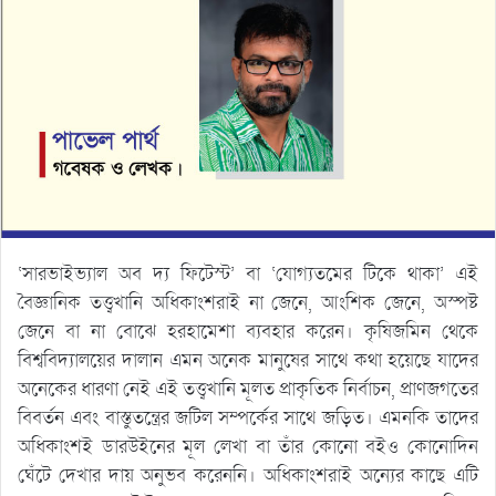
‘সারভাইভ্যাল অব দ্য ফিটেস্ট’ বা ‘যোগ্যতমের টিকে থাকা’ এই
বৈজ্ঞানিক তত্ত্বখানি অধিকাংশরাই না জেনে, আংশিক জেনে, অস্পষ্ট
জেনে বা না বোঝে হরহামেশা ব্যবহার করেন। কৃষিজমিন থেকে
বিশ্ববিদ্যালয়ের দালান এমন অনেক মানুষের সাথে কথা হয়েছে যাদের
অনেকের ধারণা নেই এই তত্ত্বখানি মূলত প্রাকৃতিক নির্বাচন, প্রাণজগতের
বিবর্তন এবং বাস্তুতন্ত্রের জটিল সম্পর্কের সাথে জড়িত। এমনকি তাদের
অধিকাংশই ডারউইনের মূল লেখা বা তাঁর কোনো বইও কোনোদিন
ঘেঁেট দেখার দায় অনুভব করেননি। অধিকাংশরাই অন্যের কাছে এটি