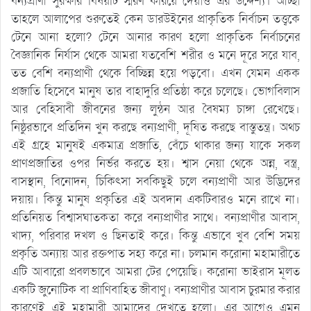
বন্যপ্রাণী সুরক্ষার বিষয়টি স্মরণ করিয়ে দেয়াও এর উদ্দেশ্য। আচ্ছা
তাহলে আলাপের শুরুতেই কেন ডারউইনের প্রাকৃতিক নির্বাচন তত্ত্বকে
টেনে আনা হলো? টেনে আনার কারণ হলো প্রাকৃতিক নির্বাচনের
বৈজ্ঞানিক নির্যাস থেকে আমরা যতবেশি শরীর ও মনে দূরে সরে যাব,
তত বেশি বন্যপ্রাণী থেকে বিচ্ছিন্ন হয়ে পড়বো। এখন যেমন একক
প্রজাতি হিসেবে মানুষ তার বাহাদুরি প্রতিষ্ঠা করে চলেছে। ভোগবিলাস
আর বেহিসাবী জীবনের জন্য লুন্ঠন আর বৈষম্য চাঙ্গা রেখেছে।
নিষ্ঠুরভাবে প্রতিদিন খুন করছে বন্যপ্রাণী, দূষিত করছে বাস্তুতন্ত্র। অথচ
এই গ্রহে মানুষই একমাত্র প্রজাতি, বেঁচে থাকার জন্য যাকে সকল
প্রাণপ্রজাতির ওপর নির্ভর করতে হয়। শ্বাস নেয়া থেকে অন্ন, বস্ত্র,
বাসস্থান, বিনোদন, চিকিৎসা সবকিছুই চলে বন্যপ্রাণী আর উদ্ভিদের
দয়ায়। কিন্তু মানুষ প্রকৃতির এই অবদান একটিবারও মনে রাখে না।
প্রতিনিয়ত বিশ্বাসঘাতকতা করে বন্যপ্রাণীর সাথে। বন্যপ্রাণীর আবাস,
খাদ্য, পরিবার দখল ও ছিনতাই করে। কিন্তু এভাবে খুব বেশি সময়
প্রকৃতি অন্যায় আর রক্তপাত সহ্য করে না। চলমান করোনা মহামারীতে
এটি আবারো প্রবলভাবে আমরা টের পেয়েছি। করোনা ভাইরাস মূলত
একটি জুনোটিক বা প্রাণিবাহিত জীবাণু। বন্যপ্রাণীর আবাস চুরমার করার
কারণেই এই মহামারী আমাদের দেখতে হলো। এর আগেও এমন