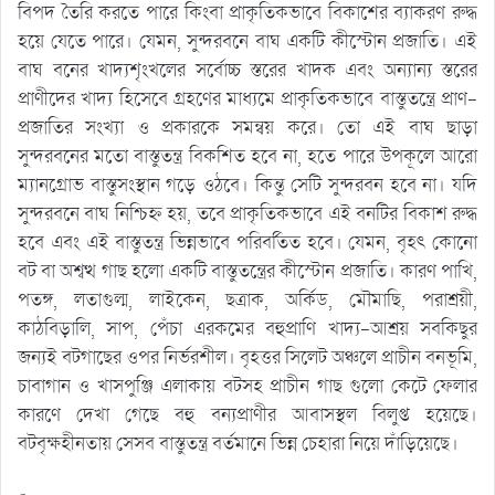
বিপদ তৈরি করতে পারে কিংবা প্রাকৃতিকভাবে বিকাশের ব্যাকরণ রুদ্ধ
হয়ে যেতে পারে। যেমন, সুন্দরবনে বাঘ একটি কীস্টোন প্রজাতি। এই
বাঘ বনের খাদ্যশৃংখলের সর্বোচ্চ স্তরের খাদক এবং অন্যান্য স্তরের
প্রাণীদের খাদ্য হিসেবে গ্রহণের মাধ্যমে প্রাকৃতিকভাবে বাস্তুতন্ত্রে প্রাণ-
প্রজাতির সংখ্যা ও প্রকারকে সমন্বয় করে। তো এই বাঘ ছাড়া
সুন্দরবনের মতো বাস্তুতন্ত্র বিকশিত হবে না, হতে পারে উপকূলে আরো
ম্যানগ্রোভ বাস্তুসংস্থান গড়ে ওঠবে। কিন্তু সেটি সুন্দরবন হবে না। যদি
সুন্দরবনে বাঘ নিশ্চিহ্ন হয়, তবে প্রাকৃতিকভাবে এই বনটির বিকাশ রুদ্ধ
হবে এবং এই বাস্তুতন্ত্র ভিন্নভাবে পরিবর্তিত হবে। যেমন, বৃহৎ কোনো
বট বা অশ্বত্থ গাছ হলো একটি বাস্তুতন্ত্রের কীস্টোন প্রজাতি। কারণ পাখি,
পতঙ্গ, লতাগুল্ম, লাইকেন, ছত্রাক, অর্কিড, মৌমাছি, পরাশ্রয়ী,
কাঠবিড়ালি, সাপ, পেঁচা এরকমের বহুপ্রাণি খাদ্য-আশ্রয় সবকিছুর
জন্যই বটগাছের ওপর নির্ভরশীল। বৃহত্তর সিলেট অঞ্চলে প্রাচীন বনভূমি,
চাবাগান ও খাসপুঞ্জি এলাকায় বটসহ প্রাচীন গাছ গুলো কেটে ফেলার
কারণে দেখা গেছে বহু বন্যপ্রাণীর আবাসস্থল বিলুপ্ত হয়েছে।
বটবৃক্ষহীনতায় সেসব বাস্তুতন্ত্র বর্তমানে ভিন্ন চেহারা নিয়ে দাঁড়িয়েছে।