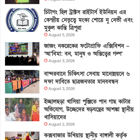
চিটাগং হিল ট্রাক্টস রাইটার্স ইউনিয়ন এর
কেন্দ্রীয় নেতৃত্বে মংক্য শোয়ে নু নেভী এবং
মুকুল কান্তি ত্রিপুরা
August 5, 2026
জাজং নকরেকের ফটোগ্রাফি এক্সিবিশন –
‘আ’বিমা: বন, মানুষ ও অস্তিত্বের গল্প’
August 3, 2026
বান্দরবানে চিকিৎসা সেবায় মানোন্নয়নে ৬
দফা দাবিতে ছাত্রজনতার মানববন্ধন
August 3, 2026
ইচ্ছালছড়া খাসিয়া পুঞ্জিতে পান গাছ কাটার
অভিযোগ, উচ্ছেদের ষড়যন্ত্রের আশঙ্কা স্থানীয়
খাসিয়াদের
August 2, 2026
কক্সবাজার উখিয়ায় স্থানীয় বাঙ্গালী কর্তৃক