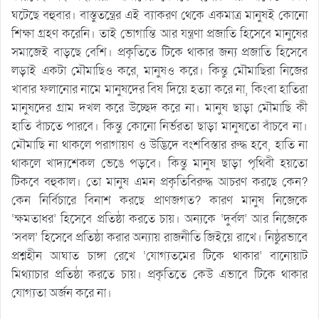
ঘটেছে বহুবার। বাস্তুতন্ত্রের এই ব্যাকরণ থেকে একমাত্র মানুষই কোনো
শিক্ষা গ্রহণ করেনি। তাই ভোগান্তি আর যন্ত্রণা প্রজাতি হিসেবে মানুষের
সমাজেই বাড়ছে বেশি। প্রকৃতিতে টিকে থাকার জন্য প্রজাতি হিসেবে
লড়াই একটা মৌমাছিও করে, মানুষও করে। কিন্তু মৌমাছিরা নিজের
খাবার ফলানোর নামে মানুষদের বিষ দিয়ে হত্যা করে না, কিংবা হাতিরা
মানুষদের গ্রাম দখল করে উচ্ছেদ করে না। মানুষ ছাড়া মৌমাছি কী
হাতি বাঁচতে পারবে। কিন্তু কোনো নির্ভরতা ছাড়া মানুষতো বাঁচবে না।
মৌমাছি না থাকলে পরাগায়ণ ও উদ্ভিদে বংশবিস্তার রুদ্ধ হবে, হাতি না
থাকলে খাদ্যশেকল ভেঙে পড়বে। কিন্তু মানুষ ছাড়া পৃথিবী হয়তো
টিকবে বহুকাল। তো মানুষ এমন প্রকৃতিবিরুদ্ধ আচরণ করছে কেন?
কেন নির্বিচারে বিনাশ করছে প্রাণজগত? কারণ মানুষ নিজেকে
‘ক্ষমতাধর’ হিসেবে প্রতিষ্ঠা করতে চায়। অন্যকে ‘দুর্বল’ আর নিজেকে
‘সবল’ হিসেবে প্রতিষ্ঠা করার অন্যায় রাজনীতি জিইয়ে রাখে। নিষ্ঠুরভাবে
প্রশ্নহীন আঘাত চাঙ্গা রেখে ‘যোগ্যতমের টিকে থাকার’ বানোয়াট
মিথ্যাচার প্রতিষ্ঠা করতে চায়। প্রকৃতিতে কেউ এভাবে টিকে থাকার
যোগ্যতা অর্জন করে না।