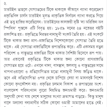
২.
ডারউইন তাহলে যোগ্যতমের টিকে থাকাকে কীভাবে ব্যাখা করেছেন?
প্রকৃতিবিদ চার্লস ডারউইন মূলত প্রাকৃতিক নির্বাচন ব্যাখা করতে গিয়ে
এই তত্ত্ব হাজির করেছিলেন। ডারউইনের কালজয়ী সৃষ্টি ‘দ্য অরিজিন অব
স্পিসিস’ পুস্তকে এটি বিবৃত হয়। ১৮৫৯ সনের ২৪ নভেম্বর বইটি
প্রকাশিত হয়। প্রকৃতিতে নিরন্তর নানামুখী সংকট তৈরি হয়। এই সংকটে
টিকে থাকার জন্য প্রাণ-প্রজাতিতে বিশেষকোনো যোগ্যতা তৈরি হতে
থাকে। এই যোগ্যতা প্রজাতিটিকে রূপান্তরিত করে। এটি একসময় নতুন
পরিবেশ ও বাস্তুতন্ত্রে প্রজাতির টিকে থাকার বৈশিষ্ট্য হিসেবে রূপ পায়।
আর এভাবেই প্রকৃতিতে টিকে থাকার জন্য কোনো প্রাণপ্রজাতি
যোগ্যতম হয়ে ওঠে। এখানে খাদ্য, বাসস্থান, জলবায়ু ও বাস্তুতন্ত্রের সাথে
খাপখাওয়ানো ও প্রতিযোগিতার মতো নানামুখী বিষয় জড়িত থাকে।
তবে এই প্রতিযোগিতা ওপর থেকে চাপিয়ে দেয়া বা মানবসৃষ্ট বিশেষ
কোনো কৃৎকৌশল নয়। প্রকৃতির চলমান বিকাশ ও রূপান্তরের অংশ।
বাংলাদেশ পরিসংখ্যান ব্যুরো নিয়মিত জনশুমারী করে। জনশুমারি
অনুযায়ী দেখা যায় দেশে মানুষের সংখ্যা ক্রমাগত বাড়ছে। কিন্তু মানুষ
বাদে অন্যান্য বন্যপ্রাণীর সঠিক কোনো শুমারী আমাদের হাতে নেই।