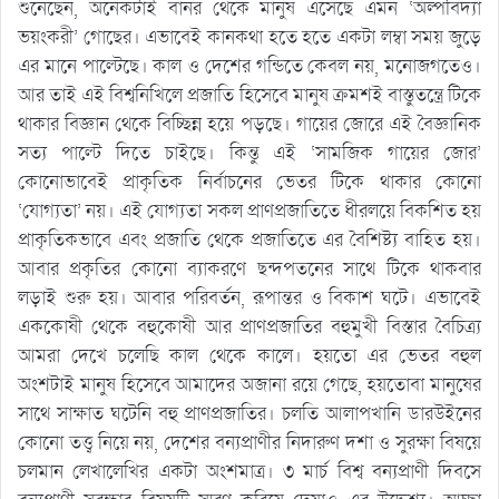
শুনেছেন, অনেকটাই বানর থেকে মানুষ এসেছে এমন ‘অল্পবিদ্যা
ভয়ংকরী’ গোছের। এভাবেই কানকথা হতে হতে একটা লম্বা সময় জুড়ে
এর মানে পাল্টেছে। কাল ও দেশের গন্ডিতে কেবল নয়, মনোজগতেও।
আর তাই এই বিশ্বনিখিলে প্রজাতি হিসেবে মানুষ ক্রমশই বাস্তুতন্ত্রে টিকে
থাকার বিজ্ঞান থেকে বিচ্ছিন্ন হয়ে পড়ছে। গায়ের জোরে এই বৈজ্ঞানিক
সত্য পাল্টে দিতে চাইছে। কিন্তু এই ‘সামজিক গায়ের জোর’
কোনোভাবেই প্রাকৃতিক নির্বাচনের ভেতর টিকে থাকার কোনো
‘যোগ্যতা’ নয়। এই যোগ্যতা সকল প্রাণপ্রজাতিতে ধীরলয়ে বিকশিত হয়
প্রাকৃতিকভাবে এবং প্রজাতি থেকে প্রজাতিতে এর বৈশিষ্ট্য বাহিত হয়।
আবার প্রকৃতির কোনো ব্যাকরণে ছন্দপতনের সাথে টিকে থাকবার
লড়াই শুরু হয়। আবার পরিবর্তন, রূপান্তর ও বিকাশ ঘটে। এভাবেই
এককোষী থেকে বহুকোষী আর প্রাণপ্রজাতির বহুমুখী বিস্তার বৈচিত্র্য
আমরা দেখে চলেছি কাল থেকে কালে। হয়তো এর ভেতর বহুল
অংশটাই মানুষ হিসেবে আমাদের অজানা রয়ে গেছে, হয়তোবা মানুষের
সাথে সাক্ষাত ঘটেনি বহু প্রাণপ্রজাতির। চলতি আলাপখানি ডারউইনের
কোনো তত্ত্ব নিয়ে নয়, দেশের বন্যপ্রাণীর নিদারুণ দশা ও সুরক্ষা বিষয়ে
চলমান লেখালেখির একটা অংশমাত্র। ৩ মার্চ বিশ্ব বন্যপ্রাণী দিবসে