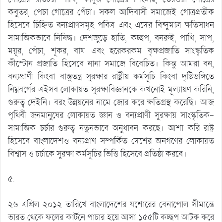
কবুতর, পেচা গোত্রের পেঁচা। সকল আদিবাসী সমাজেই গোত্রপ্রতীক
হিসেবে চিহ্নিত বন্যপ্রাণসমূহ পবিত্র এবং এদের বিন্দুমাত্র ক্ষতিসাধন
সামাজিকভাবে নিষিদ্ধ। দেশজুড়ে হাতি, কচ্ছপ, বনরুই, পাখি, সাপ,
ময়ূর, পেঁচা, শূকর, বাঘ এবং হরেকরকম বৃক্ষপ্রজাতি সাংস্কৃতিক
কীস্টোন প্রজাতি হিসেবে নানা সমাজে বিবেচিত। কিন্তু আমরা বন,
বন্যপ্রাণী কিংবা বাস্তুতন্ত্র সুরক্ষার রাষ্ট্রীয় কর্মসূচি কিংবা দৃষ্টিভঙ্গিতে
নিম্নবর্গের এইসব লোকায়ত সুরক্ষাবিজ্ঞানকে কখনোই মূল্যায়ণ করিনি,
গুরুত্ব দেইনি। বরং উন্নয়নের নামে জোর করে ক্ষতিগ্রস্থ করেছি। আজ
পৃথিবী জনমানুষের লোকায়ত জ্ঞান ও বন্যপ্রাণী সুরক্ষায় সাংস্কৃতিক-
সামাজিক চর্চার গুরুত্ব নতুনভাবে অনুধাবন করছে। আশা করি রাষ্ট্র
হিসেবে বাংলাদেশও বন্যপ্রাণ সম্পর্কিত দেশের জনগণের লোকায়ত
বিশ্বাস ও চর্চাকে সুরক্ষা কর্মসূচির ভিত্তি হিসেবে প্রতিষ্ঠা করবে।
৫.
২৬ এপ্রিল ২০১২ তারিখে বাংলাদেশের যশোরের বেনাপোল সীমান্তে
ভারত থেকে ফলের কার্টনে পাচার হয়ে আসা ১৫৫টি কচ্ছপ আটক করে