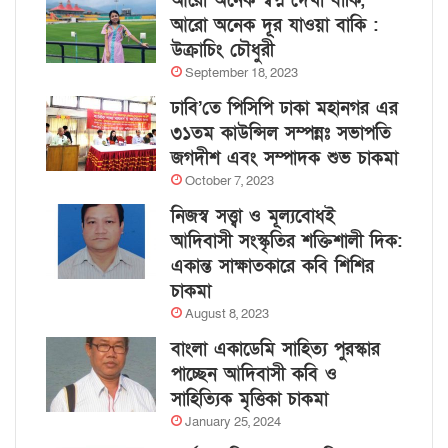
আরো অনেক স্বপ্ন দেখা বাকি,
আরো অনেক দূর যাওয়া বাকি :
উক্রাচিং চৌধুরী
September 18, 2023
ঢাবি’তে পিসিপি ঢাকা মহানগর এর
৩১তম কাউন্সিল সম্পন্নঃ সভাপতি
জগদীশ এবং সম্পাদক শুভ চাকমা
October 7, 2023
নিজস্ব সত্ত্বা ও মূল্যবোধই
আদিবাসী সংস্কৃতির শক্তিশালী দিক:
একান্ত সাক্ষাতকারে কবি শিশির
চাকমা
August 8, 2023
বাংলা একাডেমি সাহিত্য পুরস্কার
পাচ্ছেন আদিবাসী কবি ও
সাহিত্যিক মৃত্তিকা চাকমা
January 25, 2024