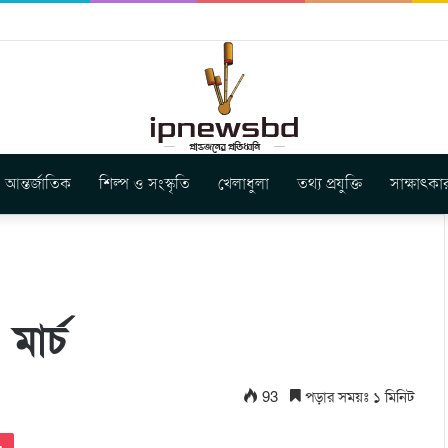
বুগার নতুন গান ‘Baljanggi’
আন্তর্জাতিক
শিল্প ও সংস্কৃতি
খেলাধুলা
তথ্য প্রযুক্তি
সাক্ষাৎকা
মার্চ
93
পড়ার সময়ঃ ১ মিনিট
Pocket