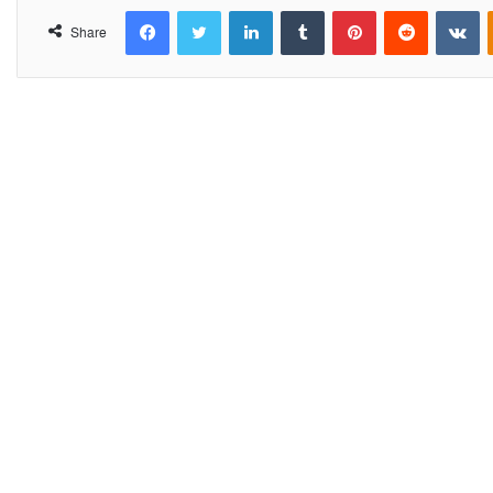
Facebook
Twitter
LinkedIn
Tumblr
Pinterest
Reddit
VKontakte
Share