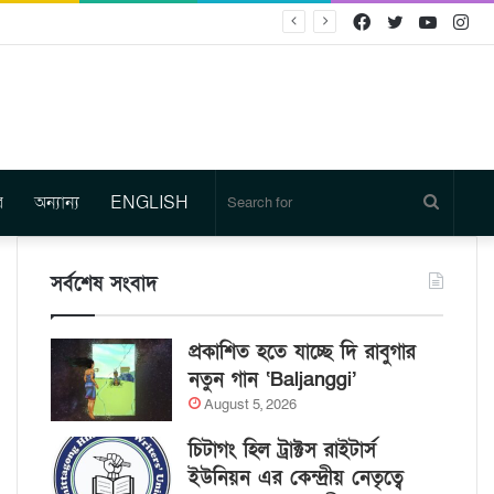
Facebook
Twitter
YouTu
In
র
অন্যান্য
ENGLISH
Search
for
সর্বশেষ সংবাদ
প্রকাশিত হতে যাচ্ছে দি রাবুগার
নতুন গান ‘Baljanggi’
August 5, 2026
চিটাগং হিল ট্রাক্টস রাইটার্স
ইউনিয়ন এর কেন্দ্রীয় নেতৃত্বে