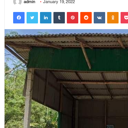
admin
January 19, 2022
Facebook
Twitter
LinkedIn
Tumblr
Pinterest
Reddit
VKontakte
Odnoklassniki