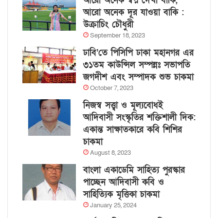
আরো অনেক স্বপ্ন দেখা বাকি,
আরো অনেক দূর যাওয়া বাকি :
উক্রাচিং চৌধুরী
September 18, 2023
ঢাবি’তে পিসিপি ঢাকা মহানগর এর
৩১তম কাউন্সিল সম্পন্নঃ সভাপতি
জগদীশ এবং সম্পাদক শুভ চাকমা
October 7, 2023
নিজস্ব সত্ত্বা ও মূল্যবোধই
আদিবাসী সংস্কৃতির শক্তিশালী দিক:
একান্ত সাক্ষাতকারে কবি শিশির
চাকমা
August 8, 2023
বাংলা একাডেমি সাহিত্য পুরস্কার
পাচ্ছেন আদিবাসী কবি ও
সাহিত্যিক মৃত্তিকা চাকমা
January 25, 2024