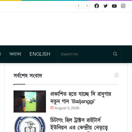
Facebook
Twitter
YouTu
In
র
অন্যান্য
ENGLISH
Search
for
সর্বশেষ সংবাদ
প্রকাশিত হতে যাচ্ছে দি রাবুগার
নতুন গান ‘Baljanggi’
August 5, 2026
চিটাগং হিল ট্রাক্টস রাইটার্স
ইউনিয়ন এর কেন্দ্রীয় নেতৃত্বে