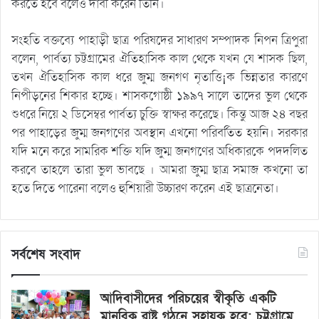
করতে হবে বলেও দাবী করেন তিনি।
সংহতি বক্তব্যে পাহাড়ী ছাত্র পরিষদের সাধারণ সম্পাদক নিপন ত্রিপুরা
বলেন, পার্বত্য চট্টগ্রামের ঐতিহাসিক কাল থেকে যখন যে শাসক ছিল,
তখন ঐতিহাসিক কাল ধরে জুম্ম জনগণ নৃতাত্তি¡ক ভিন্নতার কারণে
নিপীড়নের শিকার হচ্ছে। শাসকগোষ্ঠী ১৯৯৭ সালে তাদের ভুল থেকে
শুধরে নিয়ে ২ ডিসেম্বর পার্বত্য চুক্তি স্বাক্ষর করেছে। কিন্তু আজ ২৪ বছর
পর পাহাড়ের জুম্ম জনগণের অবস্থান এখনো পরিবর্তিত হয়নি। সরকার
যদি মনে করে সামরিক শক্তি যদি জুম্ম জনগণের অধিকারকে পদদলিত
করবে তাহলে তারা ভুল ভাবছে । আমরা জুম্ম ছাত্র সমাজ কখনো তা
হতে দিতে পারেনা বলেও হুশিয়ারী উচ্চারণ করেন এই ছাত্রনেতা।
সর্বশেষ সংবাদ
আদিবাসীদের পরিচয়ের স্বীকৃতি একটি
মানবিক রাষ্ট্র গঠনে সহায়ক হবে: চট্টগ্রামে