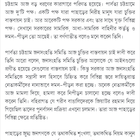
চট্টগ্রাম আজ বড় ধরণের কারাগারে পরিণত হয়েছে। পার্বত্য চট্টগ্রামে
আজ দু’টি পক্ষ। একটি পক্ষ যারা পাহাড়ের নিরীহ মানুষ যারা চুক্তির
বাস্তবায়ন চাই। আর আরেকটি পক্ষ সরকার এবং তার সাথে যুক্ত বিভিন্ন
পক্ষ। সেখানে সরকারের সামরিক, আধা-সামরিক বাহিনীর কর্তৃত্ব ও
দমন-পীড়ন তো আছেই। তা বর্ণণাতীত বলেও মনে করেন তিনি।
পার্বত্য চট্টগ্রাম জনসংহতি সমিতি আজ চুক্তির বাস্তবায়ন চাই দাবী করে
তিনি আরো বলেন, জনসংহতি সমিতি চুক্তির আলোকে যে আইনগুলো
প্রণীত হয়েছে সেগুলোর বাস্তবায়ন চাই। কিন্তু সরকার আজ জনসংহতি
সমিতিকে সন্ত্রাসী দল হিসাবে চিহ্নিত করে বিভিন্ন স্তরে দায়িত্বপ্রাপ্ত
নেতাকর্মীদের নানাভাবে দমন-পীড়ন করা হচ্ছে। অনেক নেতাকর্মীকে
আজ মামলা দিয়ে, হামলা করে নিপীড়ন চালানো হচ্ছে বলেও দাবী
করেন তিনি। বহিরাগত যে গরীব বাঙালিদেরকে জিয়াউর রহমান নিয়ে
গিয়েছিল তাদের পুনর্বাসন প্রক্রিয়া এখনো চলমান। তারা আজ পাহাড়ের
বিভিন্ন ক্ষেত্রে প্রতিষ্ঠিত।
পাহাড়ের জুম্ম জনগণকে যে তথাকথিত শৃংখলা, তথাকথিত নিয়ম কানুন