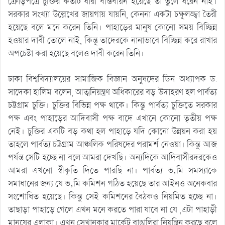
ক্রোড়পত্রে চুক্তির কতটি ধারা বাস্তবায়ন হয়েছে তা তুলে ধরেন নাই।
সরকার সংখ্যা উল্লেখের জায়গায় যায়নি, কেননা একটা চক্ষুলজ্জ্বা তৈরী
হয়েছে বলে মনে করেন তিনি। পাহাড়ের মানুষ কোনো সময় বিচ্ছিন্ন
হওয়ার দাবী তোলে নাই, কিন্তু তাদেরকে নানাভাবে বিচ্ছিন্ন করে রাখার
অপচেষ্টা করা হয়েছে বলেও দাবী করেন তিনি।
ঢাকা বিশ্ববিদ্যালয়ের সামাজিক বিজ্ঞান অনুষদের ডিন অধ্যাপক ড.
সাদেকা হালিম বলেন, আত্মনিয়ন্ত্রণ অধিকারের বড় উদাহরণ হল পার্বত্য
চট্টগ্রাম চুক্তি। চুক্তির বিভিন্ন পক্ষ থাকে। কিন্তু পার্বত্য চুক্তিতে সরকার
পক্ষ এবং পাহাড়ের আদিবাসী পক্ষ বাদে এখানে কোনো তৃতীয় পক্ষ
নেই। চুক্তির একটি বড় কথা হল পাহাড়ে যদি কোনো উন্নয়ন করা হয়
তাহলে পার্বত্য চট্টগ্রাম আঞ্চলিক পরিষদের পরামর্শ নেওয়া। কিন্তু আজ
পর্যন্ত সেটি হচ্ছে না বলে আমরা দেখছি। অন্যদিকে আদিবাসীরদরকেও
আমরা এখনো স্বীকৃতি দিতে পারছি না। পার্বত্য ভ‚মি সমস্যাকে
সমাধানের জন্য যে ভ‚মি কমিশন গঠিত হয়েছে তার আইনও অনেকবার
সংশোধিত হয়েছে। কিন্তু সেই কমিশনের বৈঠকও নিয়মিত হচ্ছে না।
তাছাড়া পাহাড়ে গেলে এখন মনে করতে পারা যাবে না যে ,এটা পাহাড়ী
মানুষের এলাকা। এখন সেখানকার মার্কেট বাঙালিরা নিয়ন্ত্রিন করছে বলে