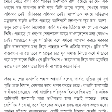
মেনে চলতে বাধ্য করে পার্বত্য জনগণকে রাখা হয়েছে তা যেন এক
ধরণের বড় কারাগার দাবী করে তিনি আরো বলেন, সেখানে বলার
অধিকার নেই, জীবিকার অধিকার নেই। সাম্প্রতিক সময়ে প্রতিরক্ষা
মন্ত্রণালয় কর্তৃক প্রণীত পাহাড়ে আদিবাসী জনগণের জুম চাষ, আদা-
হলুদ চাষের উপর নিষেধাজ্ঞা জারি সম্বলিত চিঠিরও সমালোচনা করেন
তিনি। পাহাড়ে যে ধরণের সেনাশাসন চলছে বাংলাদেশের অন্য কোথাও
নেই। পাহাড়ের মানুষ শান্তিপ্রিয় বলে এখনো অপেক্ষা করছে সরকার
চুক্তি বাস্তবায়নের মধ্য দিয়ে পাহাড়ে শান্তি প্রতিষ্ঠা করবে। চুক্তি যদি
বাস্তবায়ন না হয় তবে পাহাড়ের ছাত্র যুব সমাজ নিশ্চয় রুখে দাঁড়াবে
বলে মনে করেন তিনি। যে চুক্তি বিশ্বাস ও ভালোবাসা দিয়ে করা হয়েছিল
তাতে সরকারের সততা ছিল কী না প্রশ্নও করেন তিনি।
ঐক্য ন্যাপের সভাপতি পঙ্কজ ভট্টাচার্য বলেন, পার্বত্য চুক্তির দুই যুগ
পূর্তি আজ বিষাদ, বেদনার ভারে পালন করতে হচ্ছে। বাঙালি জনগোষ্ঠী
স্বাধীনতা পেয়েছে। এই বাঙালির পরিপূরক হিসাবে ছিল ৫০ টির অধিক
আদিবাসী জনগোষ্ঠী যারা স্বাধীনতার জন্য লড়াই করেছে। হয়ত
বেশিদিন বাঁচব না, তবে বিবেকের কাছে দায়বদ্ধ বলে আজ বলতে হবে।
পার্বত্য চট্টগ্রাম বাংলাদেশের একটি কলোনি হিসাবে দেখছি আমি।