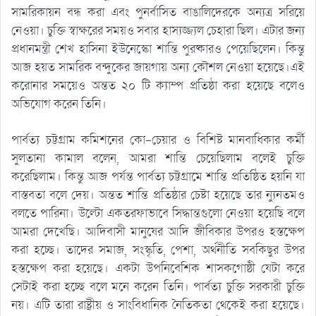
সামরিকায়ন বন্ধ করা এবং পুনর্বাসিত বাঙালিদেরকে অন্যত্র সরিয়ে
নেওয়া। চুক্তি স্বাক্ষরের সময়ও সবার হাস্যজ্জ্যল চেহারা ছিল। এটার জন্য
প্রধানমন্ত্রী শেখ হাসিনা ইউনেস্কো শান্তি পুরষ্কারও পেয়েছিলেন। কিন্তু
আজ হয়ত সামরিক বন্দুকের জায়গায় অন্য কৌশল নেওয়া হয়েছে।এই
করোনার সময়েও অন্তত ২০ টি ক্যাম্প প্রতিষ্ঠা করা হয়েছে বলেও
অভিযোগ করেন তিনি।
পার্বত্য চট্টগ্রাম কমিশনের কো-চেয়ার ও বিশিষ্ট মানবাধিকার কর্মী
সুলতানা কামাল বলেন, আমরা শান্তি চেয়েছিলাম বলেই চুক্তি
করেছিলাম। কিন্তু আজ পর্যন্ত পার্বত্য চট্টগ্রামে শান্তি প্রতিষ্ঠিত হয়নি যা
বাস্তবতা বলে দেয়। অন্তত শান্তি প্রতিষ্ঠার চেষ্টা হয়েছে তার ন্যুনতমও
বলতে পারিনা। উল্টো একতরফাভাবে সিদ্ধান্তগুলো নেওয়া হয়েছি বলে
আমরা দেখেছি। আদিবাসী মানুষের আদি জীবিকার উপরও হস্তক্ষেপ
করা হচ্ছে। তাদের সমাজ, সংস্কৃতি, পেশা, অর্থনীতি সবকিছুর উপর
হস্তক্ষেপ করা হয়েছে। একটা উপনিবেশিক শাসকগোষ্ঠী যেটা করে
সেটাই করা হচ্ছে বলে মনে করেন তিনি। পার্বত্য চুক্তি সরকারী চুক্তি
নয়। এটি তারা রাষ্ট্রীয় ও সাংবিধানিক নৈতিকতা থেকেই করা হয়েছে।