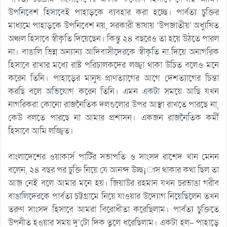
উপনিবেশ হিসাবেই পাহাড়কে ব্যবহার করা হচ্ছে। পার্বত্য চুক্তির
মাধ্যমে পাহাড়কে উপনিবেশ নয়, সরকারী ভাষায় ‘উপজাতীয়’ অধ্যুষিত
অঞ্চল হিসাবে স্বীকৃতি দিয়েছেন। কিন্তু ২৪ বছরেও তা হয়ে উঠতে পারল
না। বাঙালি ভিন্ন অন্যান্য আদিবাসীদেরকে স্বীকৃতি না দিয়ে অনাগরিক
হিসাবে রাখার মধ্যে রাষ্ট পরিচালকদের লজ্জ্বা থাকা উচিত বলেও মনে
করেন তিনি। পাহাড়ের মানুষ প্রাণত্যাগের আগে দেশত্যাগের চিন্তা
করছি বলে অভিযোগ করেন তিনি। এমন একটা সময়ে আছি যখন
নাগরিকরা কোনো রাজনৈতিক দলগুলোর উপর আস্থা রাখতে পারছে না,
কেউ বলতে পারছে না আমার প্রশাসন। একজন রাজনৈতিক কর্মী
হিসাবে আমি লজ্জ্বিত।
বাংলাদেশের ওয়াকার্স পার্টির সভাপতি ও সাংসদ রাশেদ খান মেনন
বলেন, ২৪ বছর পর চুক্তি নিয়ে যে আনন্দ উচ্ছ¡াস থাকার কথা ছিল তা
আজ নেই বলে আমার মনে হয়। জিয়াউর রহমান যখন চরভাঙা গরীব
বাঙালিদেরকে পার্বত্য চট্টগ্রামে নিয়ে যাওয়ার উদ্যোগ নিয়েছিলেন তখন
তরুণ সাংসদ হিসাবে আমরা বিরোধীতা করেছিলাম। পার্বত্য চুক্তিতে
উপনীত হওয়ার সময় দু’টো দিক তুলে ধরেছিলাম। একটা হল- পাহাড়ে