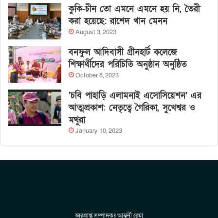
কুকি-চীন তো এমনে এমনে হয় নি, তৈরী
করা হয়েছে: রাশেদ খান মেনন
August 3, 2023
বনফুল আদিবাসী গ্রীনহার্ট কলেজে
শিক্ষার্থীদের পরিচিতি অনুষ্ঠান অনুষ্ঠিত
October 8, 2023
‘চবি পাহাড়ি এলামনাই এসোসিয়েশন’ এর
আত্মপ্রকাশ: নেতৃত্বে গৈরিকা, সুখেশ্বর ও
মথুরা
January 10, 2023
ভারপ্রাপ্ত সম্পাদকঃ আন্তনী রেমা