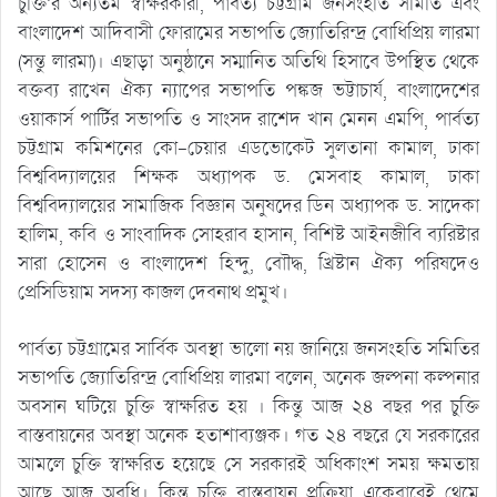
চুক্তি’র অন্যতম স্বাক্ষরকারী, পার্বত্য চট্টগ্রাম জনসংহতি সমিতি এবং
বাংলাদেশ আদিবাসী ফোরামের সভাপতি জ্যোতিরিন্দ্র বোধিপ্রিয় লারমা
(সন্তু লারমা)। এছাড়া অনুষ্ঠানে সম্মানিত অতিথি হিসাবে উপস্থিত থেকে
বক্তব্য রাখেন ঐক্য ন্যাপের সভাপতি পঙ্কজ ভট্টাচার্য, বাংলাদেশের
ওয়াকার্স পার্টির সভাপতি ও সাংসদ রাশেদ খান মেনন এমপি, পার্বত্য
চট্টগ্রাম কমিশনের কো-চেয়ার এডভোকেট সুলতানা কামাল, ঢাকা
বিশ্ববিদ্যালয়ের শিক্ষক অধ্যাপক ড. মেসবাহ কামাল, ঢাকা
বিশ্ববিদ্যালয়ের সামাজিক বিজ্ঞান অনুষদের ডিন অধ্যাপক ড. সাদেকা
হালিম, কবি ও সাংবাদিক সোহরাব হাসান, বিশিষ্ট আইনজীবি ব্যরিষ্টার
সারা হোসেন ও বাংলাদেশ হিন্দু, বোৗদ্ধ, খ্রিষ্টান ঐক্য পরিষদেও
প্রেসিডিয়াম সদস্য কাজল দেবনাথ প্রমুখ।
পার্বত্য চট্টগ্রামের সার্বিক অবস্থা ভালো নয় জানিয়ে জনসংহতি সমিতির
সভাপতি জ্যোতিরিন্দ্র বোধিপ্রিয় লারমা বলেন, অনেক জল্পনা কল্পনার
অবসান ঘটিয়ে চুক্তি স্বাক্ষরিত হয় । কিন্তু আজ ২৪ বছর পর চুক্তি
বাস্তবায়নের অবস্থা অনেক হতাশাব্যঞ্জক। গত ২৪ বছরে যে সরকারের
আমলে চুক্তি স্বাক্ষরিত হয়েছে সে সরকারই অধিকাংশ সময় ক্ষমতায়
আছে আজ অবধি। কিন্তু চুক্তি বাস্তবায়ন প্রক্রিয়া একেবারেই থেমে