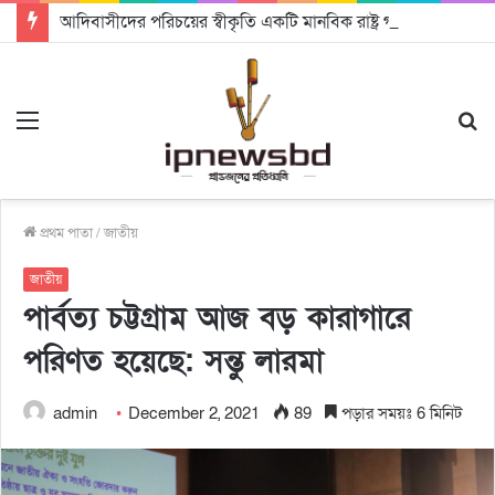
আদিবাসীদের পরিচয়ের স্বীকৃতি একটি মানবিক রাষ্ট্র গঠনে সহায়ক হবে: চট্টগ্রামে আদিবাসী দিবসে অধ্যাপক ড. রাহমান নাসির উদ্দিন
Menu
S
fo
প্রথম পাতা
/
জাতীয়
জাতীয়
পার্বত্য চট্টগ্রাম আজ বড় কারাগারে
পরিণত হয়েছে: সন্তু লারমা
admin
December 2, 2021
89
পড়ার সময়ঃ 6 মিনিট