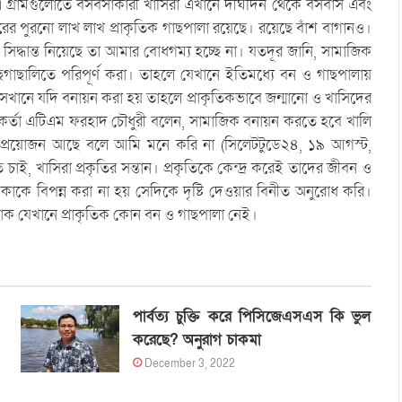
 এ গ্রামগুলোতে বসবসাকারী খাসিরা এখানে দীর্ঘদিন থেকে বসবাস এবং
 পুরনো লাখ লাখ প্রাকৃতিক গাছপালা রয়েছে। রয়েছে বাঁশ বাগানও।
দ্ধান্ত নিয়েছে তা আমার বোধগম্য হচ্ছে না। যতদূর জানি, সামাজিক
গাছগাছালিতে পরিপূর্ণ করা। তাহলে যেখানে ইতিমধ্যে বন ও গাছপালায়
েখানে যদি বনায়ন করা হয় তাহলে প্রাকৃতিকভাবে জন্মানো ও খাসিদের
্মকর্তা এটিএম ফরহাদ চৌধুরী বলেন, সামাজিক বনায়ন করতে হবে খালি
 প্রয়োজন আছে বলে আমি মনে করি না (সিলেটটুডে২৪, ১৯ আগস্ট,
চাই, খাসিরা প্রকৃতির সন্তান। প্রকৃতিকে কেন্দ্র করেই তাদের জীবন ও
াকে বিপন্ন করা না হয় সেদিকে দৃষ্টি দেওয়ার বিনীত অনুরোধ করি।
োক যেখানে প্রাকৃতিক কোন বন ও গাছপালা নেই।
পার্বত্য চুক্তি করে পিসিজেএসএস কি ভুল
করেছে? অনুরাগ চাকমা
December 3, 2022