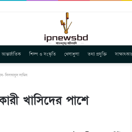
ার নতুন গান ‘Baljanggi’
আন্তর্জাতিক
শিল্প ও সংস্কৃতি
খেলাধুলা
তথ্য প্রযুক্তি
সাক্ষাৎকা
ড়ান- সিলভানুস লামিন
ণকারী খাসিদের পাশে