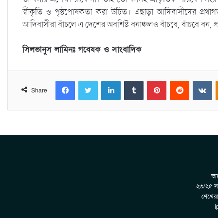
স্বীকৃতি ও পৃষ্ঠপোষকতা করা উচিত। এছাড়া আদিবাসীদের প্রথাগ
আদিবাসীরা বাঁচলে এ দেশের অবশিষ্ট বনাঞ্চলও বাঁচবে, বাঁচবে বন, 
সিলভানুস লামিনঃ গবেষক ও সাংবাদিক
Facebook
Twitter
LinkedIn
Tumblr
Pinterest
Reddit
VKontakte
Share
ভার
২৩/২৫ সা
শেখেরট
i