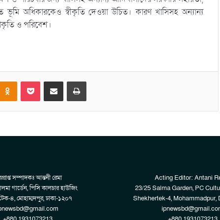
ত ভূমি অধিকারকেও স্বীকৃতি দেওয়া উচিত। কারণ খাসিসহ অন্যান্য
প্রকৃতি ও পরিবেশ।
Odnoklassniki
Pocket
Share via Email
Print
প্রাপ্ত সম্পাদকঃ আন্তনী রেমা
Acting Editor: Antani 
লমা গার্ডেন, পিসি কালচার হাউজিং
23/25 Salma Garden, PC Cultu
েক-৪, মোহাম্মদপুর, ঢাকা-১২০৭
Shekhertek-4, Mohammadpur, 
pnewsbd@gmail.com
ipnewsbd@gmail.co
+880 1931073213
+880 1931073213