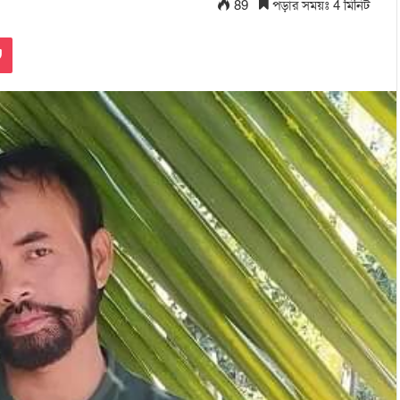
89
পড়ার সময়ঃ 4 মিনিট
Pocket