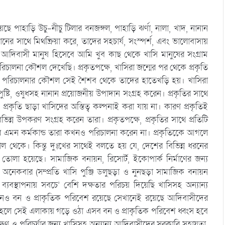
েছে পাহাড়ি উচু-নীচু টিলার বনজঙ্গল, পাহাড়ি ঝর্ণা, নালা, খাদ, নানান
ের সাথে মিথষ্ক্রিয়া করে, তাদের সহচার্য, সংস্পর্শ, এবং ভালোবাসায়
 আদিবাসী মানুষ হিসেবে আমি খুব কাছ থেকে খাসি মানুষের সংগ্রাম
িচালনা কৌশল দেখেছি। প্রকৃতপক্ষে, খাসিরা জন্মের পর থেকে প্রকৃতি
 জীবন পরিচালনার কৌশল সেই শৈশব থেকে তাদের হাতেখড়ি হয়। খাসিরা
্টি, ওষুধসহ নানান প্রয়োজনীয় উপাদান সংগ্রহ করেন। প্রকৃতির সাথে
্রকৃতি ছাড়া খাসিদের অস্তিত্ব কল্পনাই করা যায় না। কারণ প্রকৃতিই
িন্ন উপকরণ সংগ্রহ করেন তারা। প্রকৃতপক্ষে, প্রকৃতির সাথে প্রতিটি
ে এমন কর্মকান্ড তারা কখনও পরিচালনা করেন না। প্রকৃতিকেে আগলে
থেকে। কিন্তু দুঃখের সাথেই বলতে হয় যে, দেশের বিভিন্ন ধরনের
োলা হয়েছে। সামাজিক বনায়ন, রিসোর্ট, ইকোপার্ক নির্মাণের জন্য
েকবার (সম্প্রতি খাসি পুঞ্জি ডলুছড়া ও নুনছড়া সামাজিক বনায়ন
া ও ব্যবস্থাপনায় সবচে’ বেশি দক্ষতার পরিচয় দিয়েছি খাসিসহ অন্যান্য
নও বন ও প্রাকৃতিক পরিবেশ রয়েছে সেখানেই রয়েছে আদিবাসীদের
হলে সেই এলাকায় গড়ে ওঠা এসব বন ও প্রাকৃতিক পরিবেশ ধ্বংস হবে
ষণ ও পরিচর্যার জন্য খাসিসহ অন্যান্য আদিবাসীদের সরকারি সহায়তা,