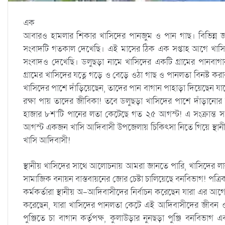
এক
আবারও হামলার শিকার খাসিদের পানজুম ও পান গাছ। বিভিন্ন জাতীয়
সংবাদটি গতকাল দেখেছি। এই মাসের ঠিক এক সপ্তাহ আগে খাসিদের
সংবাদও দেখেছি। ডলুছড়া নামে খাসিদের একটি গ্রামের পানবাগা
গ্রামের খাসিদের যত্নে গড়ে ও বেড়ে ওঠা গাছ ও পানলতা বিনষ্ট কর
খাসিদের পাশে দাঁড়িয়েছেন, তাদের পান বাগান পাহাড়া দিয়েছেন যাত
রক্ষা পায় তাদের জীবিকা! তবে ডলুছড়া খাসিদের পাশে দাঁড়ানোর অপরা
হাজার ৮শ’টি পানের লতা কেটেছে গত ২৫ আগস্ট! এ সংক্রান্ত 
আগস্ট একজন খাসি আদিবাসী উপজেলায় চিকিৎসা নিতে গিয়ে স্থান
খাসি আদিবাসী!
স্থানীয় খাসিদের সাথে আলোচনায় আমরা জানতে পারি, খাসিদের লা
সামাজিক বনায়ন বাস্তবায়নের জোর চেষ্টা চালিয়েছে বনবিভাগ! পত্
কর্মকর্তারা স্থানীয় অ-আদিবাসীদের নির্বাচন করেছেন যারা এর আগে 
করেছেন, যারা খাসিদের পানলতা কেটে এই আদিবাসীদের জীবন 
পুঞ্জিতে চা বাগান কর্তৃপক্ষ, কুলাউড়ার নুনছড়া পুঞ্জি বনবিভাগ এ