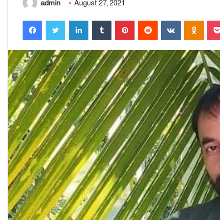
admin
August 27, 2021
Facebook
Twitter
LinkedIn
Tumblr
Pinterest
Reddit
VKontakte
Odnoklassniki