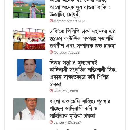
আরো অনেক স্বপ্ন দেখা বাকি,
আরো অনেক দূর যাওয়া বাকি :
উক্রাচিং চৌধুরী
September 18, 2023
ঢাবি’তে পিসিপি ঢাকা মহানগর এর
৩১তম কাউন্সিল সম্পন্নঃ সভাপতি
জগদীশ এবং সম্পাদক শুভ চাকমা
October 7, 2023
নিজস্ব সত্ত্বা ও মূল্যবোধই
আদিবাসী সংস্কৃতির শক্তিশালী দিক:
একান্ত সাক্ষাতকারে কবি শিশির
চাকমা
August 8, 2023
বাংলা একাডেমি সাহিত্য পুরস্কার
পাচ্ছেন আদিবাসী কবি ও
সাহিত্যিক মৃত্তিকা চাকমা
January 25, 2024