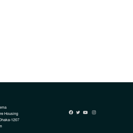
Rema
Instagram
re Housing
Facebook
Twitter
YouTube
Dhaka-1207
m