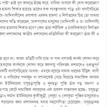
খতে পাই! তাই খুব জানতে ইচ্ছে করে, খাসিরা আসলে কী দোষ করেছেন?
মলা শিকার হয়েছে তাদের দক্ষ ব্যবস্থাপনায় গড়ে ওঠা প্রাণবৈচিত্র্যে
 অ-আদিবাসীদের এলাকায় এরকম হামলা ও নির্যাতনের চিত্র তো আমরা
া দেশের ক্ষতি করেছেন, আশপাশের মানুষের (আদিবাসী ও অ-আদিবাসী)
বার হামলার শিকার হবে? কেন তাঁরা শরীরিক ও মানসিকভাবে নির্যাতন
েলা প্রশাসনসহ জাতীয় প্রশাসনের প্রতিনিধিরা কী করছেন? তাঁরা কী এ
্তি হবে না। কারণ প্রতিটি খাসি গ্রাম বা পান বাগানই কার্বন শোষণ করে
্ডলের কার্বনকে শোষণ করে জলবায়ু পরিবর্তন প্রশমনেও গুরুত্বপূর্ণ
ি প্রাণবৈচিত্র্যের আধার। এখানে রয়েছে নানান ধরনের উদ্ভিদ, প্রাণী
িভাগ এ খাসিদের পানজুম বা বাগানকেই বেছে নিয়েছে সামাজিক বনায়ন
ধা ইউনিয়নের ডলুছড়াপুঞ্জি ও নুনছড়া পুঞ্জি তাঁর বড় প্রমাণ! এ
র গাছ কেটে সামাজিক বনায়নের এক প্রকল্প বাস্তবায়ন হচ্ছে। ডলুছড়া
ও কর্মধা ইউনিয়নের কুকীজুড়ী, বেলুয়া ও বেলকুমা পুঞ্জির মানুষেরাও
ঁচানোর জন্য প্রশাসনসহ সবার সহযোগিতা চেয়েছেন। ডলুছড়াসহ