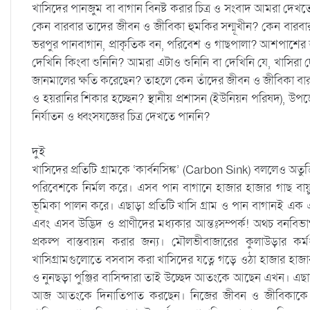
খাসিদের পানজুম বা বাগান বিনষ্ট করার চিত্র ও সংবাদ আমরা দে
কেন বারবার তাদের জীবন ও জীবিকা হুমকির সন্মূখীন? কেন বারবার হা
ভরপুর পানবাগান, প্রাকৃতিক বন, পরিবেশ ও গাছপালা? আশপাশের
দেখিনি কিংবা শুনিনি? আমরা এটাও শুনিনি বা দেখিনি যে, খাসির
জানমালের ক্ষতি করেছেন? তাহলে কেন তাঁদের জীবন ও জীবিকা বার
ও হয়রানির শিকার হচ্ছেন? স্থানীয় প্রশাসন (ইউনিয়ন পরিষদ), উপজ
নির্যাতন ও ধ্বংসযজ্ঞের চিত্র দেখতে পাননি?
দুই
খাসিদের প্রতিটি গ্রামকে ‘কার্বনসিঙ্ক’ (Carbon Sink) বললেও অতুক
পরিবেশকে নির্মল করে। এসব পান বাগানে হাজার হাজার গাছ বায়ুমন
ভূমিকা পালন করে। এছাড়া প্রতিটি খাসি গ্রাম ও পান বাগানই এক একট
এবং এসব উদ্ভিদ ও প্রাণীদের মধ্যকার আন্তঃসম্পর্ক! অথচ বনব
প্রকল্প বাস্তবায়ন করার জন্য। মৌলভীবাজারের কুলাউড়ার কর্ম
খাসিগ্রামগুলোতে বসবাস করা খাসিদের যত্নে গড়ে ওঠা হাজার হাজা
ও নুনছড়া পুঞ্জির বাসিন্দারা তাই উচ্ছেদ আতংকে আছেন এখন। এছাড়া
আজ আতংকে দিনাতিপাত করছেন। নিজের জীবন ও জীবিকাকে বা