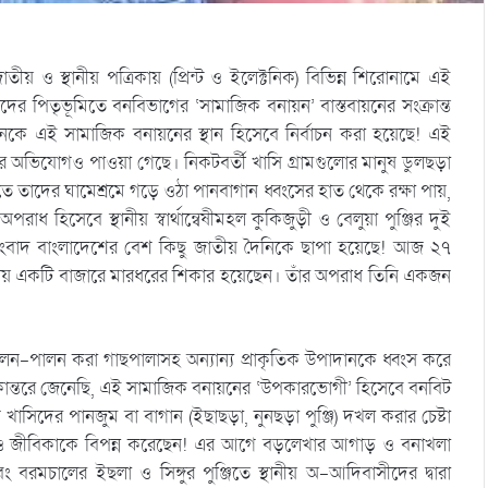
 ও স্থানীয় পত্রিকায় (প্রিন্ট ও ইলেক্টনিক) বিভিন্ন শিরোনামে এই
 পিতৃভূমিতে বনবিভাগের ‘সামাজিক বনায়ন’ বাস্তবায়নের সংক্রান্ত
নকে এই সামাজিক বনায়নের স্থান হিসেবে নির্বাচন করা হয়েছে! এই
ার অভিযোগও পাওয়া গেছে। নিকটবর্তী খাসি গ্রামগুলোর মানুষ ডুলছড়া
ে তাদের ঘামেশ্রমে গড়ে ওঠা পানবাগান ধ্বংসের হাত থেকে রক্ষা পায়,
ধ হিসেবে স্থানীয় স্বার্থান্বেষীমহল কুকিজুড়ী ও বেলুয়া পুঞ্জির দুই
সংবাদ বাংলাদেশের বেশ কিছু জাতীয় দৈনিকে ছাপা হয়েছে! আজ ২৭
ীয় একটি বাজারে মারধরের শিকার হয়েছেন। তাঁর অপরাধ তিনি একজন
লন-পালন করা গাছপালাসহ অন্যান্য প্রাকৃতিক উপাদানকে ধ্বংস করে
রিকান্তরে জেনেছি, এই সামাজিক বনায়নের ‘উপকারভোগী’ হিসেবে বনবিট
খাসিদের পানজুম বা বাগান (ইছাছড়া, নুনছড়া পুঞ্জি) দখল করার চেষ্টা
ও জীবিকাকে বিপন্ন করেছেন! এর আগে বড়লেখার আগাড় ও বনাখলা
বং বরমচালের ইছলা ও সিঙ্গুর পুঞ্জিতে স্থানীয় অ-আদিবাসীদের দ্বারা