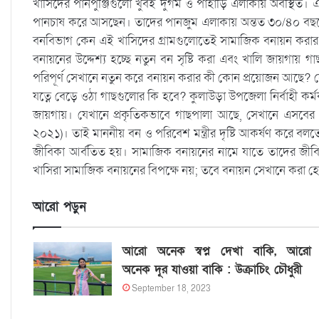
খাসিদের পানপুঞ্জিগুলো খুবই দুর্গম ও পাহাড়ি এলাকায় অবস্থিত।
পানচাষ করে আসছেন। তাদের পানজুম এলাকায় অন্তত ৩০/৪০ বছরের
বনবিভাগ কেন এই খাসিদের গ্রামগুলোতেই সামাজিক বনায়ন করার সি
বনায়নের উদ্দেশ্য হচ্ছে নতুন বন সৃষ্টি করা এবং খালি জায়গায় 
পরিপূর্ণ সেখানে নতুন করে বনায়ন করার কী কোন প্রয়োজন আছে? স
যত্নে বেড়ে ওঠা গাছগুলোর কি হবে? কুলাউড়া উপজেলা নির্বাহী কর
জায়গায়। যেখানে প্রকৃতিকভাবে গাছপালা আছে, সেখানে এসবের
২০২১)। তাই মাননীয় বন ও পরিবেশ মন্ত্রীর দৃষ্টি আকর্ষণ করে বলতে 
জীবিকা আর্বতিত হয়। সামাজিক বনায়নের নামে যাতে তাদের জীবিক
খাসিরা সামাজিক বনায়নের বিপক্ষে নয়; তবে বনায়ন সেখানে করা হ
আরো পড়ুন
আরো অনেক স্বপ্ন দেখা বাকি, আরো
অনেক দূর যাওয়া বাকি : উক্রাচিং চৌধুরী
September 18, 2023