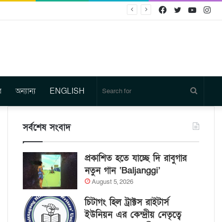
Facebook
Twitter
YouTu
In
র
অন্যান্য
ENGLISH
Search
for
সর্বশেষ সংবাদ
প্রকাশিত হতে যাচ্ছে দি রাবুগার
নতুন গান ‘Baljanggi’
August 5, 2026
চিটাগং হিল ট্রাক্টস রাইটার্স
ইউনিয়ন এর কেন্দ্রীয় নেতৃত্বে