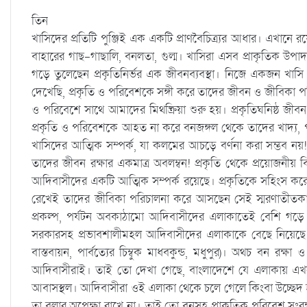
তিন
খাসিদের প্রতিটি পুঞ্জিই এক একটি প্রাণবৈচিত্র্যর আধার। এখানে রয়
বাহারের গাছ-গাছালি, বনলতা, গুল্ম। খাসিরা এসব প্রাকৃতিক উপাদান
গড়ে তুলেছেন প্রকৃতিনির্ভর এক জীবনব্যবস্থা। নিজে একজন খাসি
দেখেছি, প্রকৃতি ও পরিবেশকে সঙ্গী করে তাদের জীবন ও জীবিকা পর
ও পরিবেশে সাথে আমাদের মিথষ্ক্রিয়া শুরু হয়। প্রকৃতিঘনিষ্ঠ
প্রকৃতি ও পরিবেশকে আহত না করে বনজঙ্গল থেকে তাদের খাদ্য, পুষ
খাসিদের আত্মিক সম্পর্ক, যা কলমের আচড়ে বর্ণনা করা সম্ভব নয়! প
তাদের জীবন রক্ষার একমাত্র অবলম্বন! প্রকৃতি থেকে প্রয়োজনীয় বিভ
আদিবাসীদের একটি আত্মিক সম্পর্ক রয়েছে। প্রকৃতিকে সহিংস কর
রেখেই তাদের জীবিকা পরিচালনা করে আসছেন সেই স্মরণাতীতকাল 
প্রকল্প, পর্যটন অবকাঠামো আদিবাসীদের এলাকাতেই বেশি গড়ে ত
সরকারসহ প্রভাবশালীমহল আদিবাসীদের এলাকাকে বেছে নিয়েছে অন
বাস্তবায়ন, পার্বত্যের চিম্বুক মাধবকুন্ড, মধুপুর)। অথচ বন রক্ষ
আদিবাসীরাই। তাই তো দেখা গেছে, বাংলাদেশে যে এলাকায় এখ
আবাসস্থল। আদিবাসীরা ওই এলাকা থেকে চলে গেলে কিংবা উচ্ছেদ 
তা বলার অপেক্ষা রাখে না। তাই তো বনসহ প্রাকৃতিক পরিবেশ সংরক্