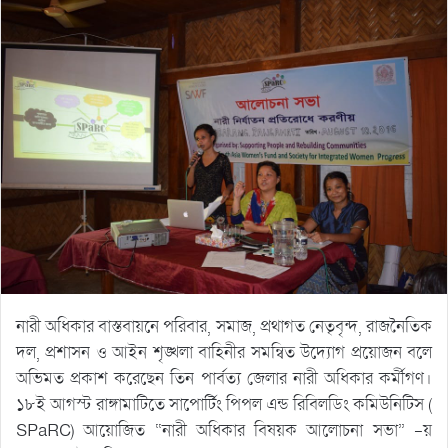
নারী অধিকার বাস্তবায়নে পরিবার, সমাজ, প্রথাগত নেতৃবৃন্দ, রাজনৈতিক
দল, প্রশাসন ও আইন শৃঙ্খলা বাহিনীর সমন্বিত উদ্যোগ প্রয়োজন বলে
অভিমত প্রকাশ করেছেন তিন পার্বত্য জেলার নারী অধিকার কর্মীগণ।
১৮ই আগস্ট রাঙ্গামাটিতে সাপোর্টিং পিপল এন্ড রিবিলডিং কমিউনিটিস (
SPaRC) আয়োজিত “নারী অধিকার বিষয়ক আলোচনা সভা” -য়