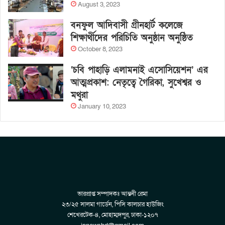
August 3, 2023
বনফুল আদিবাসী গ্রীনহার্ট কলেজে
শিক্ষার্থীদের পরিচিতি অনুষ্ঠান অনুষ্ঠিত
October 8, 2023
‘চবি পাহাড়ি এলামনাই এসোসিয়েশন’ এর
আত্মপ্রকাশ: নেতৃত্বে গৈরিকা, সুখেশ্বর ও
মথুরা
January 10, 2023
ভারপ্রাপ্ত সম্পাদকঃ আন্তনী রেমা
২৩/২৫ সালমা গার্ডেন, পিসি কালচার হাউজিং
শেখেরটেক-৪, মোহাম্মদপুর, ঢাকা-১২০৭