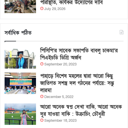
পরিস্থিতি, কার্যকর উদ্যোগের দাবি
July 29, 2026
সর্বাধিক পঠিত
পিসিপি’র সাবেক সভাপতি বাবলু চাকমা’র
পিএইচডি ডিগ্রি অর্জন
September 20, 2023
পাহাড়ে বিশেষ মহলের দ্বারা আরো কিছু
জাতিগত সশস্ত্র দল গঠনের পর্যায়ে: সন্তু
লারমা
December 5, 2022
আরো অনেক স্বপ্ন দেখা বাকি, আরো অনেক
দূর যাওয়া বাকি : উক্রাচিং চৌধুরী
September 18, 2023