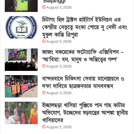
‘Baljanggi’
August 5, 2026
চিটাগং হিল ট্রাক্টস রাইটার্স ইউনিয়ন এর
কেন্দ্রীয় নেতৃত্বে মংক্য শোয়ে নু নেভী এবং
মুকুল কান্তি ত্রিপুরা
August 5, 2026
জাজং নকরেকের ফটোগ্রাফি এক্সিবিশন –
‘আ’বিমা: বন, মানুষ ও অস্তিত্বের গল্প’
August 3, 2026
বান্দরবানে চিকিৎসা সেবায় মানোন্নয়নে ৬
দফা দাবিতে ছাত্রজনতার মানববন্ধন
August 3, 2026
ইচ্ছালছড়া খাসিয়া পুঞ্জিতে পান গাছ কাটার
অভিযোগ, উচ্ছেদের ষড়যন্ত্রের আশঙ্কা স্থানীয়
খাসিয়াদের
August 2, 2026