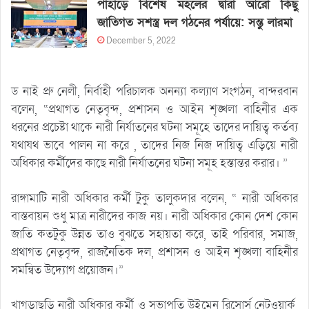
পাহাড়ে বিশেষ মহলের দ্বারা আরো কিছু
জাতিগত সশস্ত্র দল গঠনের পর্যায়ে: সন্তু লারমা
December 5, 2022
ড নাই প্রু নেলী, নির্বাহী পরিচালক অনন্যা কল্যাণ সংগঠন, বান্দরবান
বলেন, “প্রথাগত নেতৃবৃন্দ, প্রশাসন ও আইন শৃঙ্খলা বাহিনীর এক
ধরনের প্রচেষ্টা থাকে নারী নির্যাতনের ঘটনা সমূহে তাদের দায়িত্ব কর্তব্য
যথাযথ ভাবে পালন না করে , তাদের নিজ নিজ দায়িত্ব এড়িয়ে নারী
অধিকার কর্মীদের কাছে নারী নির্যাতনের ঘটনা সমূহ হস্তান্তর করার। ”
রাঙ্গামাটি নারী অধিকার কর্মী টুকু তালুকদার বলেন, “ নারী অধিকার
বাস্তবায়ন শুধু মাত্র নারীদের কাজ নয়। নারী অধিকার কোন দেশ কোন
জাতি কতটুকু উন্নত তাও বুঝতে সহায়তা করে, তাই পরিবার, সমাজ,
প্রথাগত নেতৃবৃন্দ, রাজনৈতিক দল, প্রশাসন ও আইন শৃঙ্খলা বাহিনীর
সমন্বিত উদ্যোগ প্রয়োজন।”
খাগড়াছড়ি নারী অধিকার কর্মী ও সভাপতি উইমেন রিসোর্স নেটওয়ার্ক,