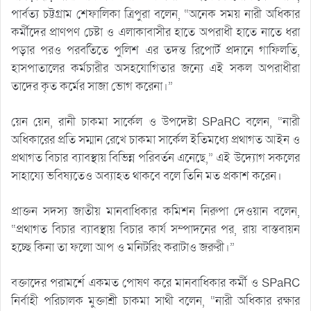
পার্বত্য চট্টগ্রাম শেফালিকা ত্রিপুরা বলেন, “অনেক সময় নারী অধিকার
কর্মীদের প্রাণপণ চেষ্টা ও এলাকাবাসীর হাতে অপরাধী হাতে নাতে ধরা
পড়ার পরও পরবর্তিতে পুলিশ এর তদন্ত রিপোর্ট প্রদানে গাফিলতি,
হাসপাতালের কর্মচারীর অসহযোগিতার জন্যে এই সকল অপরাধীরা
তাদের কৃত কর্মের সাজা ভোগ করেনা।”
য়েন য়েন, রানী চাকমা সার্কেল ও উপদেষ্টা SPaRC বলেন, “নারী
অধিকারের প্রতি সম্মান রেখে চাকমা সার্কেল ইতিমধ্যে প্রথাগত আইন ও
প্রথাগত বিচার ব্যাবস্থায় বিভিন্ন পরিবর্তন এনেছে,” এই উদ্যোগ সকলের
সাহায্যে ভবিষ্যতেও অব্যাহত থাকবে বলে তিনি মত প্রকাশ করেন।
প্রাক্তন সদস্য জাতীয় মানবাধিকার কমিশন নিরুপা দেওয়ান বলেন,
“প্রথাগত বিচার ব্যাবস্থায় বিচার কার্য সম্পাদনের পর, রায় বাস্তবায়ন
হচ্ছে কিনা তা ফলো আপ ও মনিটরিং করাটাও জরুরী।”
বক্তাদের পরামর্শে একমত পোষণ করে মানবাধিকার কর্মী ও SPaRC
নির্বাহী পরিচালক মুক্তাশ্রী চাকমা সাথী বলেন, “নারী অধিকার রক্ষার