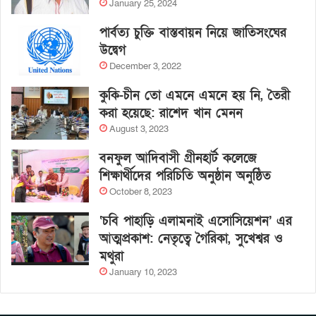
January 25, 2024
পার্বত্য চুক্তি বাস্তবায়ন নিয়ে জাতিসংঘের
উদ্বেগ
December 3, 2022
কুকি-চীন তো এমনে এমনে হয় নি, তৈরী
করা হয়েছে: রাশেদ খান মেনন
August 3, 2023
বনফুল আদিবাসী গ্রীনহার্ট কলেজে
শিক্ষার্থীদের পরিচিতি অনুষ্ঠান অনুষ্ঠিত
October 8, 2023
‘চবি পাহাড়ি এলামনাই এসোসিয়েশন’ এর
আত্মপ্রকাশ: নেতৃত্বে গৈরিকা, সুখেশ্বর ও
মথুরা
January 10, 2023