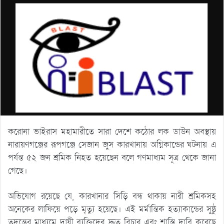
করোনা ভাইরাস মহামারীতে সারা দেশে কঠোর লক ডাউন অবস্থায়
নারায়ণগঞ্জের রূপগঞ্জে সেজান জুস কারখানায় অগ্নিকান্ডের ঘটনায় এ
পর্যন্ত ৫২ জন শ্রমিক নিহত হয়েছেন বলে গণমাধ্যম সূত্র থেকে জানা
গেছে।
অভিযোগ রয়েছে যে, কারখানার সিড়ি বন্ধ থাকায় নারী শ্রমিকসহ
অনেকের লাফিয়ে পড়ে মৃত্যু হয়েছে। এই মর্মান্তিক হত্যাকান্ডের সুষ্ঠু
তদন্তের মাধ্যমে দায়ী ব্যক্তিদের দ্রুত বিচার এবং শাস্তি দাবি করেছে