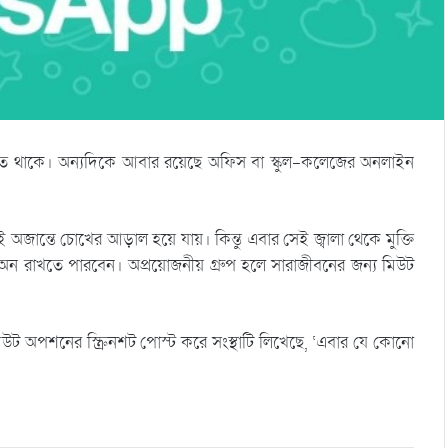
়তে থাকে। অন্যদিকে আবার রয়েছে অফিস বা স্কুল-কলেজের অনলাইন
জান্তে চোখের আড়াল হয়ে যায়। কিন্তু এবার সেই জ্বালা থেকে মুক্তি
অন রাখতে পারবেন। অপ্রয়োজনীয় গ্রুপ হলে সারাজীবনের জন্য মিউট
িউট অপশনের স্ক্রিনশট পোস্ট করে স‌ংস্থাটি লিখেছে, ‘এবার যে কোনো