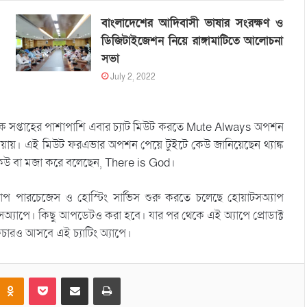
বাংলাদেশের আদিবাসী ভাষার সংরক্ষণ ও
ডিজিটাইজেশন নিয়ে রাঙ্গামাটিতে আলোচনা
সভা
July 2, 2022
 এক সপ্তাহের পাশাপাশি এবার চ্যাট মিউট করতে Mute Always অপশন
য়ায়। এই মিউট ফরএভার অপশন পেয়ে টুইটে কেউ জানিয়েছেন থ্যাঙ্ক
 কেউ বা মজা করে বলেছেন, There is God।
যাপ পারচেজেস ও হোস্টিং সার্ভিস শুরু করতে চলেছে হোয়াটসঅ্যাপ
অ্যাপে। কিছু আপডেটও করা হবে। যার পর থেকে এই অ্যাপে প্রোডাক্ট
ারও আসবে এই চ্যাটিং অ্যাপে।
Odnoklassniki
Pocket
Share via Email
Print