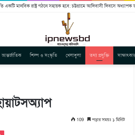
ি একটি মানবিক রাষ্ট্র গঠনে সহায়ক হবে: চট্টগ্রামে আদিবাসী দিবসে অধ্যাপক ড
আন্তর্জাতিক
শিল্প ও সংস্কৃতি
খেলাধুলা
তথ্য প্রযুক্তি
সাক্ষাৎকা
োয়াটসঅ্যাপ
109
পড়ার সময়ঃ ১ মিনিট
Pocket