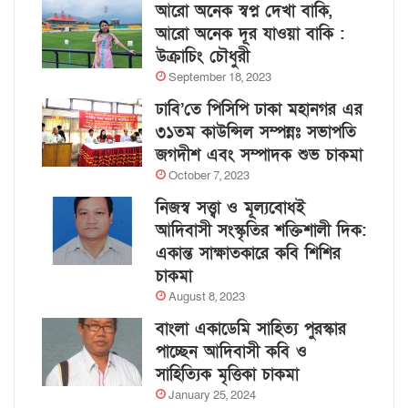
আরো অনেক স্বপ্ন দেখা বাকি,
আরো অনেক দূর যাওয়া বাকি :
উক্রাচিং চৌধুরী
September 18, 2023
ঢাবি’তে পিসিপি ঢাকা মহানগর এর
৩১তম কাউন্সিল সম্পন্নঃ সভাপতি
জগদীশ এবং সম্পাদক শুভ চাকমা
October 7, 2023
নিজস্ব সত্ত্বা ও মূল্যবোধই
আদিবাসী সংস্কৃতির শক্তিশালী দিক:
একান্ত সাক্ষাতকারে কবি শিশির
চাকমা
August 8, 2023
বাংলা একাডেমি সাহিত্য পুরস্কার
পাচ্ছেন আদিবাসী কবি ও
সাহিত্যিক মৃত্তিকা চাকমা
January 25, 2024