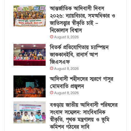
আন্তর্জাতিক আদিবাসী দিবস
২০২৬: ন্যায়বিচার, সমঅধিকার ও
জাতিসত্ত্বার স্বীকৃতি চাই –
নিকোলাস বিশ্বাস
August 9, 2026
বিতর্ক প্রতিযোগিতায় চ্যাম্পিয়ন
জাককানইবি, রানার্স আপ
জিএসএফ
August 8, 2026
আদিবাসী শহীদদের স্মরণে গাসুর
মোমবাতি প্রজ্বলন
August 8, 2026
বগুড়ায় জাতীয় আদিবাসী পরিষদের
সংবাদ সম্মেলন: সাংবিধানিক
স্বীকৃতি, পৃথক মন্ত্রণালয় ও ভূমি
কমিশন গঠনের দাবি