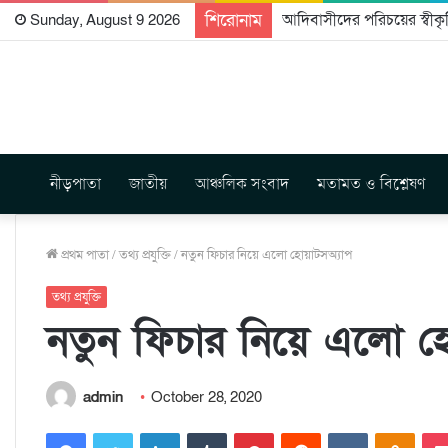
শিরোনাম
আদিবাসীদের পরিচয়ের স্বীকৃত
Sunday, August 9 2026
নীড়পাতা
জাতীয়
আঞ্চলিক সংবাদ
মতামত ও বিশ্লেষণ
প্রথম পাতা
/
তথ্য প্রযুক্তি
/
নতুন ফিচার নিয়ে এলো হোয়াটসঅ্যাপ
তথ্য প্রযুক্তি
নতুন ফিচার নিয়ে এলো হ
admin
October 28, 2020
Facebook
Twitter
LinkedIn
Tumblr
Pinterest
Reddit
VKontakte
Odnoklassniki