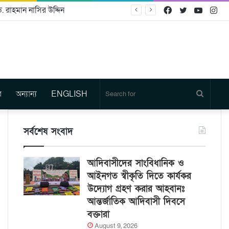
. রাহমান নাসির উদ্দিন
Facebook
Twitter
YouTu
In
র
অন্যান্য
ENGLISH
Search
for
সর্বশেষ সংবাদ
আদিবাসীদের সাংবিধানিক ও
আইনগত স্বীকৃতি দিতে কার্যকর
উদ্যোগ গ্রহণ করার আহবানঃ
আন্তর্জাতিক আদিবাসী দিবসে
বক্তারা
August 9, 2026