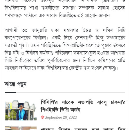
শনিবার বিকেলে ডাকসুর সহসাধারণ সম্পাদক (এজিএস) ও
বিশ্ববিদ্যালয় শাখা ছাত্রলীগের সাধারণ সম্পাদক সাদ্দাম হোসেন
গণমাধ্যমে পাঠানো এক সংবাদ বিজ্ঞপ্তিতে এই আহ্বান জানান
আগামী ৩০ জানুয়ারি ঢাকা মহানগর উত্তর ও দক্ষিণ সিটি
করপোরেশনের নির্বাচন। একই দিনে দেশব্যাপী হিন্দু সম্প্রদায়ের
সরস্বতী পূজা। এমন পরিস্থিতিতে শিক্ষাপ্রতিষ্ঠানগুলোতে পূজার উৎসবে
বিঘ্ন ঘটা ও নির্বাচন কর্মকাণ্ড পরিচালনা সমস্যাসংকুল হওয়ার আশঙ্কায়
সিটি নির্বাচনের তারিখ পুনর্বিবেচনার জন্য নির্বাচন কমিশনের প্রতি
আহ্বান জানিয়েছে ঢাকা বিশ্ববিদ্যালয় কেন্দ্রীয় ছাত্র সংসদ (ডাকসু)।
আরো পড়ুন
পিসিপি’র সাবেক সভাপতি বাবলু চাকমা’র
পিএইচডি ডিগ্রি অর্জন
September 20, 2023