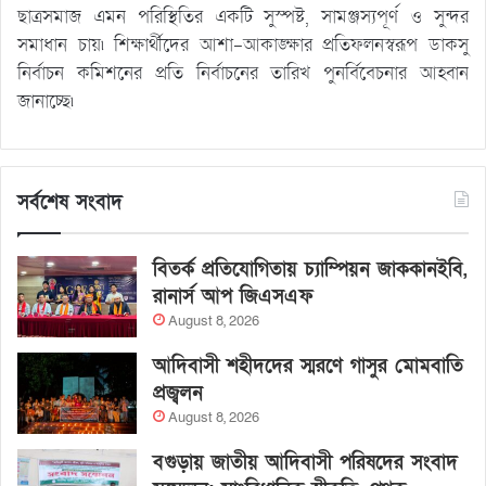
ছাত্রসমাজ এমন পরিস্থিতির একটি সুস্পষ্ট, সামঞ্জস্যপূর্ণ ও সুন্দর
সমাধান চায়৷ শিক্ষার্থীদের আশা-আকাঙ্ক্ষার প্রতিফলনস্বরূপ ডাকসু
নির্বাচন কমিশনের প্রতি নির্বাচনের তারিখ পুনর্বিবেচনার আহ্বান
জানাচ্ছে৷
সর্বশেষ সংবাদ
বিতর্ক প্রতিযোগিতায় চ্যাম্পিয়ন জাককানইবি,
রানার্স আপ জিএসএফ
August 8, 2026
আদিবাসী শহীদদের স্মরণে গাসুর মোমবাতি
প্রজ্বলন
August 8, 2026
বগুড়ায় জাতীয় আদিবাসী পরিষদের সংবাদ