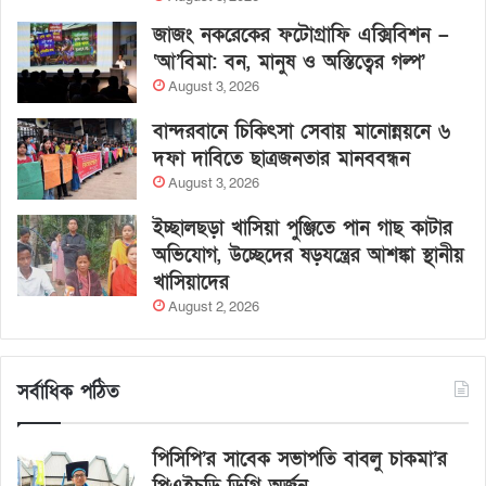
জাজং নকরেকের ফটোগ্রাফি এক্সিবিশন –
‘আ’বিমা: বন, মানুষ ও অস্তিত্বের গল্প’
August 3, 2026
বান্দরবানে চিকিৎসা সেবায় মানোন্নয়নে ৬
দফা দাবিতে ছাত্রজনতার মানববন্ধন
August 3, 2026
ইচ্ছালছড়া খাসিয়া পুঞ্জিতে পান গাছ কাটার
অভিযোগ, উচ্ছেদের ষড়যন্ত্রের আশঙ্কা স্থানীয়
খাসিয়াদের
August 2, 2026
সর্বাধিক পঠিত
পিসিপি’র সাবেক সভাপতি বাবলু চাকমা’র