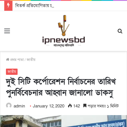
বিতর্ক প্রতিযোগিতায় চ্যাম্পিয়ন জাককানইবি, রানার্স আপ জিএসএফ
Menu
S
fo
প্রথম পাতা
/
জাতীয়
জাতীয়
দুই সিটি কর্পোরেশন নির্বাচনের তারিখ
পুনর্বিবেচনার আহ্বান জানালো ডাকসু
admin
January 12, 2020
142
পড়ার সময়ঃ ১ মিনিট