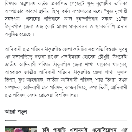
বিষয়ক মন্ত্রণালয় কর্তৃক প্রকাশিত গেজেটে ক্ষুদ্র নৃগোষ্ঠীর তালিকা
অস্পষ্টতার কারণে স্থানীয় হিন্দু বর্মন সম্প্রদায়ের মধ্যে “ক্ষুদ্র নৃগোষ্ঠী
সনদপত্র” প্রদানের প্রতিবাদে আজ বৃহস্পতিবার সকাল ১১টার
ঠাকুরগাঁও জেলা জজ কোর্ট প্রাঙ্গণ মানববন্ধন ও স্মারকলিপি প্রদান
অনুষ্ঠিত হয়েছে ।
আদিবাসী ছাত্র পরিষদ ঠাকুরগাঁও জেলা কমিটির সভাপতি বিশুরাম মুরমু
এর সভাপতিত্বে বক্তব্য রাখেন এড.ইমরান হোসেন চৌধুরী, উপদেষ্টা
জাতীয় আদিবাসী পরিষদ ঠাকুরগাঁও জেলা শাখা, যাকোব খালকো,
আহ্বায়ক জাতীয় আদিবাসী পরিষদ ঠাকুরগাঁও জেলা শাখা, দুলাল
তিগ্যা, যুগ্ম আহ্বায়ক, জাতীয় আদিবাসী পরিষদ, শান্ত তিগ্যা, দপ্তর
সম্পাদক, আদিবাসী ছাত্র পরিষদ, কাঞ্চন সিংহ, চম্পা তির্কী, আদিবাসী
ছাত্র পরিষদ, বেগম রোকেয়া বিশ্ববিদ্যালয়।
আরো পড়ুন
‘চবি পাহাড়ি এলামনাই এসোসিয়েশন’ এর