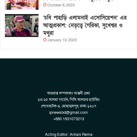
October 8, 2023
‘চবি পাহাড়ি এলামনাই এসোসিয়েশন’ এর
আত্মপ্রকাশ: নেতৃত্বে গৈরিকা, সুখেশ্বর ও
মথুরা
January 10, 2023
ভারপ্রাপ্ত সম্পাদকঃ আন্তনী রেমা
২৩/২৫ সালমা গার্ডেন, পিসি কালচার হাউজিং
শেখেরটেক-৪, মোহাম্মদপুর, ঢাকা-১২০৭
ipnewsbd@gmail.com
+880 1931073213
Acting Editor: Antani Rema