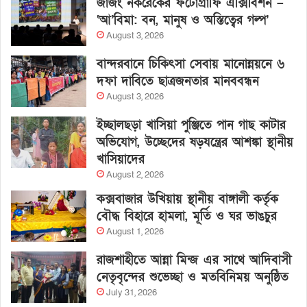
জাজং নকরেকের ফটোগ্রাফি এক্সিবিশন –
‘আ’বিমা: বন, মানুষ ও অস্তিত্বের গল্প’
August 3, 2026
বান্দরবানে চিকিৎসা সেবায় মানোন্নয়নে ৬
দফা দাবিতে ছাত্রজনতার মানববন্ধন
August 3, 2026
ইচ্ছালছড়া খাসিয়া পুঞ্জিতে পান গাছ কাটার
অভিযোগ, উচ্ছেদের ষড়যন্ত্রের আশঙ্কা স্থানীয়
খাসিয়াদের
August 2, 2026
কক্সবাজার উখিয়ায় স্থানীয় বাঙ্গালী কর্তৃক
বৌদ্ধ বিহারে হামলা, মূর্তি ও ঘর ভাঙচুর
August 1, 2026
রাজশাহীতে আন্না মিন্জ এর সাথে আদিবাসী
নেতৃবৃন্দের শুভেচ্ছা ও মতবিনিময় অনুষ্ঠিত
July 31, 2026