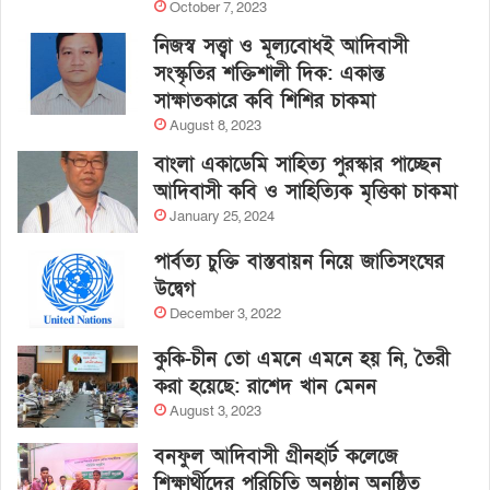
October 7, 2023
নিজস্ব সত্ত্বা ও মূল্যবোধই আদিবাসী
সংস্কৃতির শক্তিশালী দিক: একান্ত
সাক্ষাতকারে কবি শিশির চাকমা
August 8, 2023
বাংলা একাডেমি সাহিত্য পুরস্কার পাচ্ছেন
আদিবাসী কবি ও সাহিত্যিক মৃত্তিকা চাকমা
January 25, 2024
পার্বত্য চুক্তি বাস্তবায়ন নিয়ে জাতিসংঘের
উদ্বেগ
December 3, 2022
কুকি-চীন তো এমনে এমনে হয় নি, তৈরী
করা হয়েছে: রাশেদ খান মেনন
August 3, 2023
বনফুল আদিবাসী গ্রীনহার্ট কলেজে
শিক্ষার্থীদের পরিচিতি অনুষ্ঠান অনুষ্ঠিত