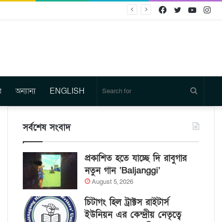
Facebook
Twitter
YouTu
In
র
অন্যান্য
ENGLISH
Search
for
সর্বশেষ সংবাদ
প্রকাশিত হতে যাচ্ছে দি রাবুগার
নতুন গান ‘Baljanggi’
August 5, 2026
চিটাগং হিল ট্রাক্টস রাইটার্স
ইউনিয়ন এর কেন্দ্রীয় নেতৃত্বে