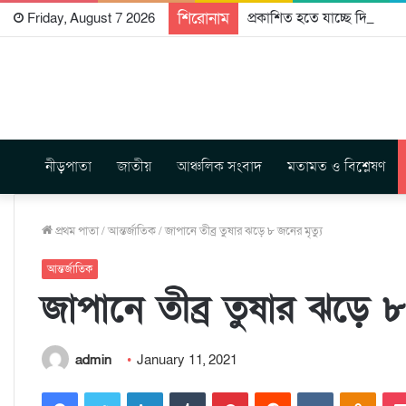
শিরোনাম
প্রকাশিত হতে যাচ্ছে দি রাবুগ
Friday, August 7 2026
নীড়পাতা
জাতীয়
আঞ্চলিক সংবাদ
মতামত ও বিশ্লেষণ
প্রথম পাতা
/
আন্তর্জাতিক
/
জাপানে তীব্র তুষার ঝড়ে ৮ জনের মৃত্যু
আন্তর্জাতিক
জাপানে তীব্র তুষার ঝড়ে ৮
admin
January 11, 2021
Facebook
Twitter
LinkedIn
Tumblr
Pinterest
Reddit
VKontakte
Odnoklassniki