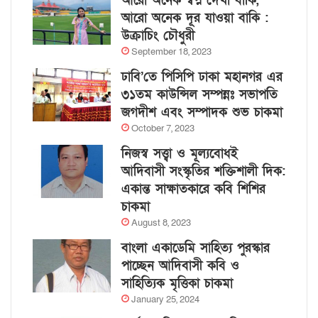
আরো অনেক স্বপ্ন দেখা বাকি,
আরো অনেক দূর যাওয়া বাকি :
উক্রাচিং চৌধুরী
September 18, 2023
ঢাবি’তে পিসিপি ঢাকা মহানগর এর
৩১তম কাউন্সিল সম্পন্নঃ সভাপতি
জগদীশ এবং সম্পাদক শুভ চাকমা
October 7, 2023
নিজস্ব সত্ত্বা ও মূল্যবোধই
আদিবাসী সংস্কৃতির শক্তিশালী দিক:
একান্ত সাক্ষাতকারে কবি শিশির
চাকমা
August 8, 2023
বাংলা একাডেমি সাহিত্য পুরস্কার
পাচ্ছেন আদিবাসী কবি ও
সাহিত্যিক মৃত্তিকা চাকমা
January 25, 2024