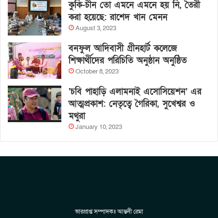
কুকি-চীন তো এমনে এমনে হয় নি, তৈরী
করা হয়েছে: রাশেদ খান মেনন
August 3, 2023
বনফুল আদিবাসী গ্রীনহার্ট কলেজে
শিক্ষার্থীদের পরিচিতি অনুষ্ঠান অনুষ্ঠিত
October 8, 2023
‘চবি পাহাড়ি এলামনাই এসোসিয়েশন’ এর
আত্মপ্রকাশ: নেতৃত্বে গৈরিকা, সুখেশ্বর ও
মথুরা
January 10, 2023
ভারপ্রাপ্ত সম্পাদকঃ আন্তনী রেমা