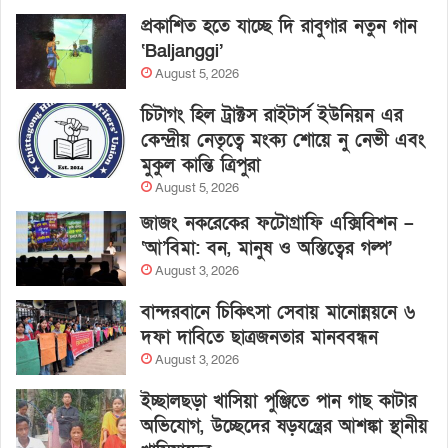
প্রকাশিত হতে যাচ্ছে দি রাবুগার নতুন গান
‘Baljanggi’
August 5, 2026
চিটাগং হিল ট্রাক্টস রাইটার্স ইউনিয়ন এর
কেন্দ্রীয় নেতৃত্বে মংক্য শোয়ে নু নেভী এবং
মুকুল কান্তি ত্রিপুরা
August 5, 2026
জাজং নকরেকের ফটোগ্রাফি এক্সিবিশন –
‘আ’বিমা: বন, মানুষ ও অস্তিত্বের গল্প’
August 3, 2026
বান্দরবানে চিকিৎসা সেবায় মানোন্নয়নে ৬
দফা দাবিতে ছাত্রজনতার মানববন্ধন
August 3, 2026
ইচ্ছালছড়া খাসিয়া পুঞ্জিতে পান গাছ কাটার
অভিযোগ, উচ্ছেদের ষড়যন্ত্রের আশঙ্কা স্থানীয়