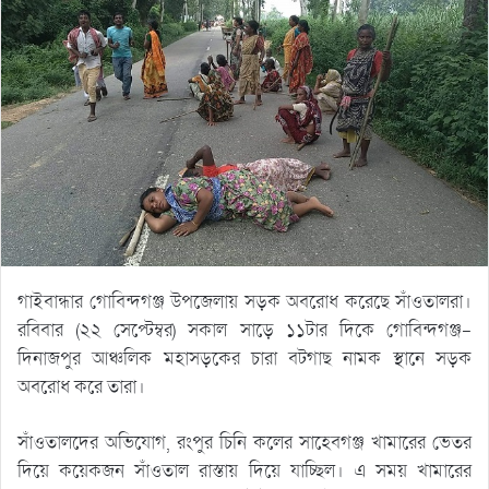
গাইবান্ধার গোবিন্দগঞ্জ উপজেলায় সড়ক অবরোধ করেছে সাঁওতালরা।
রবিবার (২২ সেপ্টেম্বর) সকাল সাড়ে ১১টার দিকে গোবিন্দগঞ্জ-
দিনাজপুর আঞ্চলিক মহাসড়কের চারা বটগাছ নামক স্থানে সড়ক
অবরোধ করে তারা।
সাঁওতালদের অভিযোগ, রংপুর চিনি কলের সাহেবগঞ্জ খামারের ভেতর
দিয়ে কয়েকজন সাঁওতাল রাস্তায় দিয়ে যাচ্ছিল। এ সময় খামারের