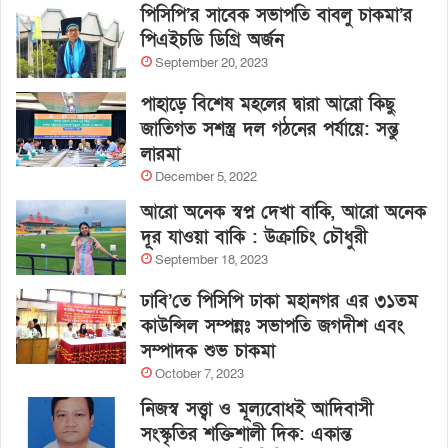
পিসিপি’র সাবেক সভাপতি বাবলু চাকমা’র
পিএইচডি ডিগ্রি অর্জন
September 20, 2023
পাহাড়ে বিশেষ মহলের দ্বারা আরো কিছু
জাতিগত সশস্ত্র দল গঠনের পর্যায়ে: সন্তু
লারমা
December 5, 2022
আরো অনেক স্বপ্ন দেখা বাকি, আরো অনেক
দূর যাওয়া বাকি : উক্রাচিং চৌধুরী
September 18, 2023
ঢাবি’তে পিসিপি ঢাকা মহানগর এর ৩১তম
কাউন্সিল সম্পন্নঃ সভাপতি জগদীশ এবং
সম্পাদক শুভ চাকমা
October 7, 2023
নিজস্ব সত্ত্বা ও মূল্যবোধই আদিবাসী
সংস্কৃতির শক্তিশালী দিক: একান্ত