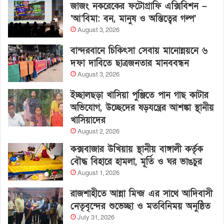
জাজং নকরেকের ফটোগ্রাফি এক্সিবিশন –
‘আ’বিমা: বন, মানুষ ও অস্তিত্বের গল্প’
August 3, 2026
বান্দরবানে চিকিৎসা সেবায় মানোন্নয়নে ৬
দফা দাবিতে ছাত্রজনতার মানববন্ধন
August 3, 2026
ইচ্ছালছড়া খাসিয়া পুঞ্জিতে পান গাছ কাটার
অভিযোগ, উচ্ছেদের ষড়যন্ত্রের আশঙ্কা স্থানীয়
খাসিয়াদের
August 2, 2026
কক্সবাজার উখিয়ায় স্থানীয় বাঙ্গালী কর্তৃক
বৌদ্ধ বিহারে হামলা, মূর্তি ও ঘর ভাঙচুর
August 1, 2026
রাজশাহীতে আন্না মিন্জ এর সাথে আদিবাসী
নেতৃবৃন্দের শুভেচ্ছা ও মতবিনিময় অনুষ্ঠিত
July 31, 2026