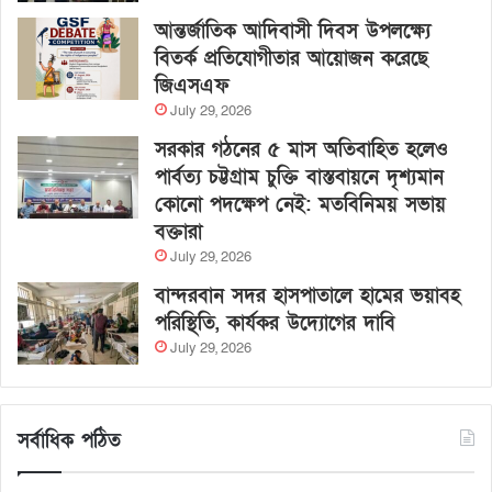
আন্তর্জাতিক আদিবাসী দিবস উপলক্ষ্যে
বিতর্ক প্রতিযোগীতার আয়োজন করেছে
জিএসএফ
July 29, 2026
সরকার গঠনের ৫ মাস অতিবাহিত হলেও
পার্বত্য চট্টগ্রাম চুক্তি বাস্তবায়নে দৃশ্যমান
কোনো পদক্ষেপ নেই: মতবিনিময় সভায়
বক্তারা
July 29, 2026
বান্দরবান সদর হাসপাতালে হামের ভয়াবহ
পরিস্থিতি, কার্যকর উদ্যোগের দাবি
July 29, 2026
সর্বাধিক পঠিত