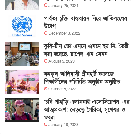
January 25, 2024
পার্বত্য চুক্তি বাস্তবায়ন নিয়ে জাতিসংঘের
উদ্বেগ
December 3, 2022
কুকি-চীন তো এমনে এমনে হয় নি, তৈরী
করা হয়েছে: রাশেদ খান মেনন
August 3, 2023
বনফুল আদিবাসী গ্রীনহার্ট কলেজে
শিক্ষার্থীদের পরিচিতি অনুষ্ঠান অনুষ্ঠিত
October 8, 2023
‘চবি পাহাড়ি এলামনাই এসোসিয়েশন’ এর
আত্মপ্রকাশ: নেতৃত্বে গৈরিকা, সুখেশ্বর ও
মথুরা
January 10, 2023