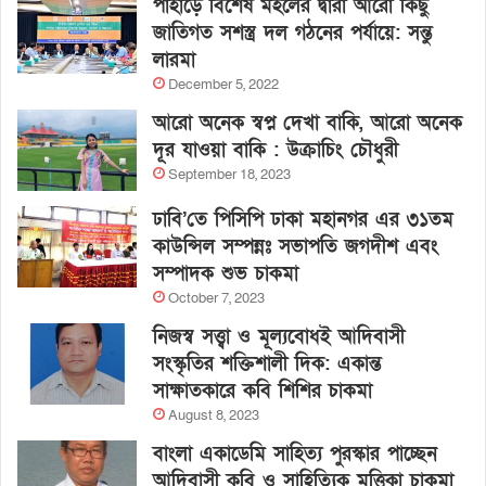
পাহাড়ে বিশেষ মহলের দ্বারা আরো কিছু
জাতিগত সশস্ত্র দল গঠনের পর্যায়ে: সন্তু
লারমা
December 5, 2022
আরো অনেক স্বপ্ন দেখা বাকি, আরো অনেক
দূর যাওয়া বাকি : উক্রাচিং চৌধুরী
September 18, 2023
ঢাবি’তে পিসিপি ঢাকা মহানগর এর ৩১তম
কাউন্সিল সম্পন্নঃ সভাপতি জগদীশ এবং
সম্পাদক শুভ চাকমা
October 7, 2023
নিজস্ব সত্ত্বা ও মূল্যবোধই আদিবাসী
সংস্কৃতির শক্তিশালী দিক: একান্ত
সাক্ষাতকারে কবি শিশির চাকমা
August 8, 2023
বাংলা একাডেমি সাহিত্য পুরস্কার পাচ্ছেন
আদিবাসী কবি ও সাহিত্যিক মৃত্তিকা চাকমা