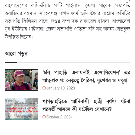
বাংলাদেশের কমিউনিস্ট পার্টি গাইবান্ধা জেলা সাবেক সভাপতি
ওয়াজিয়র রহমান, সাহেবগঞ্জ বাগদাফার্ম ভূমি উদ্ধার সংগ্রাম কমিটির
সভাপতি ফিলিমন বাস্কে, দপ্তর সম্পাদক রাফায়েল হাঁসদা, বাংলাদেশ
যুব ইউনিয়ন গাইবান্ধা জেলা সভাপতি প্রতিভা ববি সহ অনন্য নেতৃবৃন্দ
উপস্থিত ছিলেন।
আরো পড়ুন
‘চবি পাহাড়ি এলামনাই এসোসিয়েশন’ এর
আত্মপ্রকাশ: নেতৃত্বে গৈরিকা, সুখেশ্বর ও মথুরা
January 10, 2023
খাগড়াছড়িতে আদিবাসী ছাত্রী ধর্ষণঃ ঘটনা
পরবর্তী আসলে কী ঘটেছিল সেখানে?
October 2, 2024