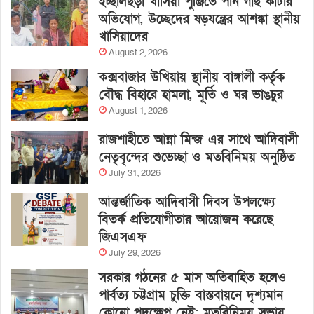
ইচ্ছালছড়া খাসিয়া পুঞ্জিতে পান গাছ কাটার
অভিযোগ, উচ্ছেদের ষড়যন্ত্রের আশঙ্কা স্থানীয়
খাসিয়াদের
August 2, 2026
কক্সবাজার উখিয়ায় স্থানীয় বাঙ্গালী কর্তৃক
বৌদ্ধ বিহারে হামলা, মূর্তি ও ঘর ভাঙচুর
August 1, 2026
রাজশাহীতে আন্না মিন্জ এর সাথে আদিবাসী
নেতৃবৃন্দের শুভেচ্ছা ও মতবিনিময় অনুষ্ঠিত
July 31, 2026
আন্তর্জাতিক আদিবাসী দিবস উপলক্ষ্যে
বিতর্ক প্রতিযোগীতার আয়োজন করেছে
জিএসএফ
July 29, 2026
সরকার গঠনের ৫ মাস অতিবাহিত হলেও
পার্বত্য চট্টগ্রাম চুক্তি বাস্তবায়নে দৃশ্যমান
কোনো পদক্ষেপ নেই: মতবিনিময় সভায়