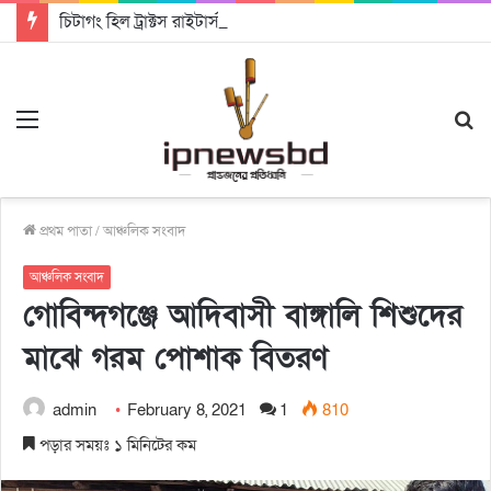
চিটাগং হিল ট্রাক্টস রাইটার্স ইউনিয়ন এর কেন্দ্রীয় নেতৃত্বে মংক্য শোয়ে নু নেভী এবং মুকুল কান্তি ত্রিপুরা
Menu
S
fo
প্রথম পাতা
/
আঞ্চলিক সংবাদ
আঞ্চলিক সংবাদ
গোবিন্দগঞ্জে আদিবাসী বাঙ্গালি শিশুদের
মাঝে গরম পোশাক বিতরণ
admin
February 8, 2021
1
810
পড়ার সময়ঃ ১ মিনিটের কম