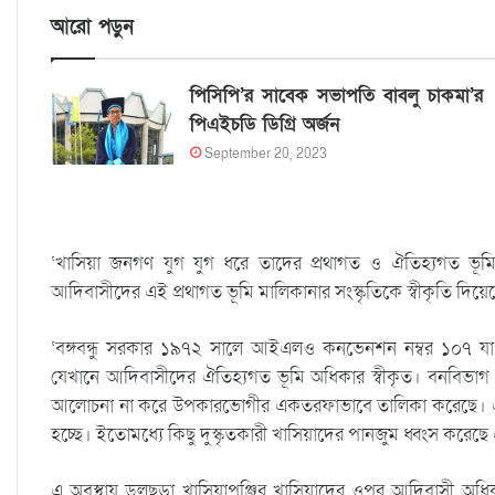
আরো পড়ুন
পিসিপি’র সাবেক সভাপতি বাবলু চাকমা’র
পিএইচডি ডিগ্রি অর্জন
September 20, 2023
‘খাসিয়া জনগণ যুগ যুগ ধরে তাদের প্রথাগত ও ঐতিহ্যগত ভূ
আদিবাসীদের এই প্রথাগত ভূমি মালিকানার সংস্কৃতিকে স্বীকৃতি দিয়ে
‘বঙ্গবন্ধু সরকার ১৯৭২ সালে আইএলও কনভেনশন নম্বর ১০৭ যা 
যেখানে আদিবাসীদের ঐতিহ্যগত ভূমি অধিকার স্বীকৃত। বনবিভাগ 
আলোচনা না করে উপকারভোগীর একতরফাভাবে তালিকা করেছে। এতে
হচ্ছে। ইতোমধ্যে কিছু দুস্কৃতকারী খাসিয়াদের পানজুম ধ্বংস করেছে
এ অবস্থায় ডলুছড়া খাসিয়াপুঞ্জির খাসিয়াদের ওপর আদিবাসী অ