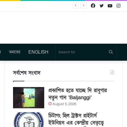
Facebook
Twitter
YouTu
In
র
অন্যান্য
ENGLISH
Search
for
সর্বশেষ সংবাদ
প্রকাশিত হতে যাচ্ছে দি রাবুগার
নতুন গান ‘Baljanggi’
August 5, 2026
চিটাগং হিল ট্রাক্টস রাইটার্স
ইউনিয়ন এর কেন্দ্রীয় নেতৃত্বে