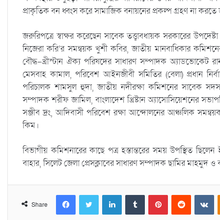
প্রাকৃতিক বন ধ্বংস করে সামাজিক বনায়নের প্রকল্প গ্রহণ না করতে
জরুরিপত্রে স্বাক্ষর করেছেন সাবেক তত্ত্বাবধায়ক সরকারের উপদে
নিজেরা করি’র সমন্বয়ক খুশী কবির, জাতীয় মানবাধিকার কমিশনের 
বৌদ্ধ-খ্রীস্টান ঐক্য পরিষদের সাধারণ সম্পাদক অ্যাডভোকেট রানা
মেসবাহ কামাল, পরিবেশ আইনজীবী সমিতির (বেলা) প্রধান নির্বা
পরিচালক শামসুল হুদা, জাতীয় নদীরক্ষা কমিশনের সাবেক সদস্
সম্পাদক শরীফ জামিল, বাংলাদেশ খ্রিষ্টান অ্যাসোসিয়েশনের সভা
সঞ্জীব দ্রং, আদিবাসী পরিবেশ রক্ষা আন্দোলনের আঞ্চলিক সমন্
কিম।
বিভাগীয় কমিশনারের কাছে পত্র হস্তান্তরের সময় উপস্থিত ছিলেন ইতি
বাহার, সিলেট জেলা প্রেসক্লাবের সাধারণ সম্পাদক ছামির মাহমুদ ও ব
Facebook
Twitter
LinkedIn
Tumblr
Pinterest
Reddit
VKontakte
Share