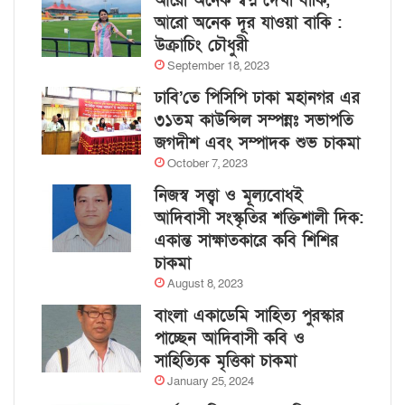
আরো অনেক স্বপ্ন দেখা বাকি,
আরো অনেক দূর যাওয়া বাকি :
উক্রাচিং চৌধুরী
September 18, 2023
ঢাবি’তে পিসিপি ঢাকা মহানগর এর
৩১তম কাউন্সিল সম্পন্নঃ সভাপতি
জগদীশ এবং সম্পাদক শুভ চাকমা
October 7, 2023
নিজস্ব সত্ত্বা ও মূল্যবোধই
আদিবাসী সংস্কৃতির শক্তিশালী দিক:
একান্ত সাক্ষাতকারে কবি শিশির
চাকমা
August 8, 2023
বাংলা একাডেমি সাহিত্য পুরস্কার
পাচ্ছেন আদিবাসী কবি ও
সাহিত্যিক মৃত্তিকা চাকমা
January 25, 2024