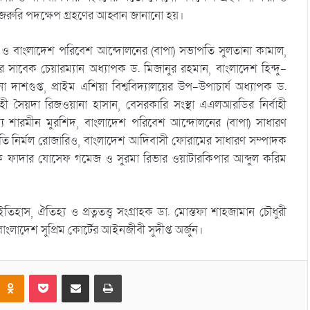
 জরুরি পদক্ষেপ গ্রহণের আহ্বান জানানো হয়।
ষ্টা ও বাংলাদেশ পরিবেশ আন্দোলনের (বাপা) সভাপতি সুলতানা কামাল,
সাবেক চেয়ারম্যান অধ্যাপক ড. মিজানুর রহমান, বাংলাদেশ হিন্দু-
 দাশগুপ্ত, প্রাইম এশিয়া বিশ্ববিদ্যালয়ের উপ-উপাচার্য অধ্যাপক ড.
হী সৈয়দা রিজওয়ানা হাসান, বেসরকারি সংস্থা এএলআরডির নির্বাহী
য শারমীন মুরশিদ, বাংলাদেশ পরিবেশ আন্দোলনের (বাপা) সাধারণ
পতি নির্মল রোজারিও, বাংলাদেশ আদিবাসী ফোরামের সাধারণ সম্পাদক
বয়ক ফাদার যোসেফ গমেজ ও সুরমা রিভার ওয়াটারকিপার আব্দুল করিম
হাস, ঐতিহ্য ও প্রত্নতত্ত্ব সংগ্রাহক ডা. মোস্তফা শাহজামান চৌধুরী
াংলাদেশ সুপ্রিম কোর্টের আইনজীবী সুদীপ্ত অর্জুন।
Odnoklassniki
Pocket
Share via Email
Print