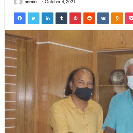
admin
October 4, 2021
Facebook
Twitter
LinkedIn
Tumblr
Pinterest
Reddit
VKontakte
Odnoklassniki