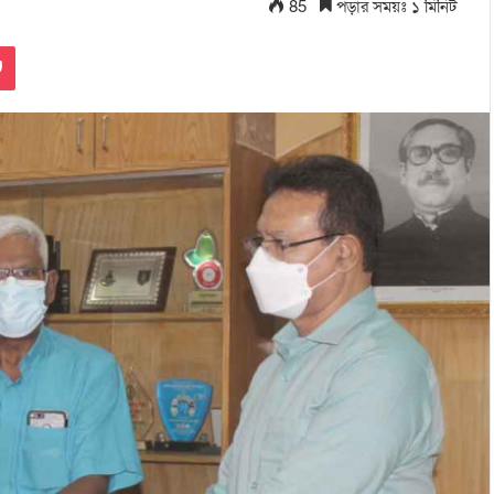
85
পড়ার সময়ঃ ১ মিনিট
Pocket