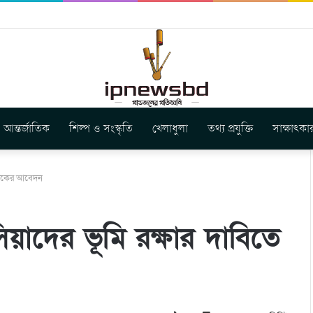
ার নতুন গান ‘Baljanggi’
আন্তর্জাতিক
শিল্প ও সংস্কৃতি
খেলাধুলা
তথ্য প্রযুক্তি
সাক্ষাৎকা
গরিকের আবেদন
াদের ভূমি রক্ষার দাবিতে