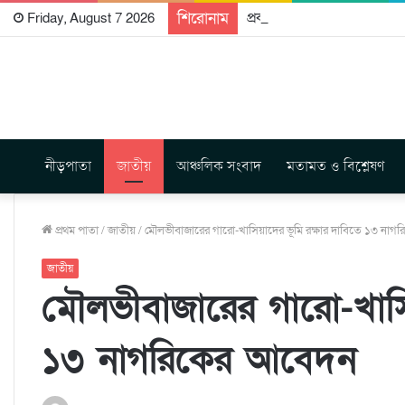
শিরোনাম
প্রকাশিত হতে যাচ্ছে দি রাবুগ
Friday, August 7 2026
নীড়পাতা
জাতীয়
আঞ্চলিক সংবাদ
মতামত ও বিশ্লেষণ
প্রথম পাতা
/
জাতীয়
/
মৌলভীবাজারের গারো-খাসিয়াদের ভূমি রক্ষার দাবিতে ১৩ না
জাতীয়
মৌলভীবাজারের গারো-খাসিয়
১৩ নাগরিকের আবেদন