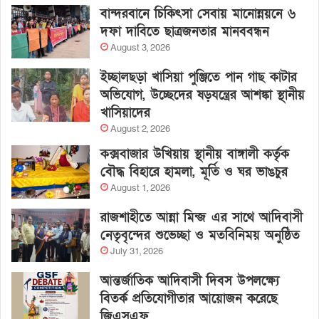
বান্দরবানে চিকিৎসা সেবায় মানোন্নয়নে ৬
দফা দাবিতে ছাত্রজনতার মানববন্ধন
August 3, 2026
ইচ্ছালছড়া খাসিয়া পুঞ্জিতে পান গাছ কাটার
অভিযোগ, উচ্ছেদের ষড়যন্ত্রের আশঙ্কা স্থানীয়
খাসিয়াদের
August 2, 2026
কক্সবাজার উখিয়ায় স্থানীয় বাঙ্গালী কর্তৃক
বৌদ্ধ বিহারে হামলা, মূর্তি ও ঘর ভাঙচুর
August 1, 2026
রাজশাহীতে আন্না মিন্জ এর সাথে আদিবাসী
নেতৃবৃন্দের শুভেচ্ছা ও মতবিনিময় অনুষ্ঠিত
July 31, 2026
আন্তর্জাতিক আদিবাসী দিবস উপলক্ষ্যে
বিতর্ক প্রতিযোগীতার আয়োজন করেছে
জিএসএফ