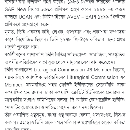
ব্যবস্থাপনার প্রুশক্ষণ গ্রহণ করেন। ১৯৮৪ খ্রিস্টাব্দ ভারতের পাটনায়
SAR New বিষয়ে উচ্চতর প্রশিক্ষণ গ্রহণ করেন, ১৯৯৬ -এ কক্সস
বাজারে UCAN এবং ফিলিপাইনের AVEV – EAPI ১৯৯৯ খ্রিস্টাব্দে
প্রশিক্ষণে অংশগ্রহণ করেন।
মূলত: তিনি একজন কবি, লেখক, গল্পকার এবং প্রকাশনা সম্পাদনা
কাজে নিযোজিত ছিলেন। তিনি ১৯৭৮ খ্রিস্টাব্দে কবিতার জন্য প্রথম
গাঙ্গুলী পুরস্কার পান।
কর্মজীবনের পাশাপাশি তিনি বিভিন্ন সাহিত্যাঙ্গণ, সামাজিক, সাংস্কৃতিক
ও ধর্মীয় প্রতিষ্ঠানের সাথে যুক্ত থেকে মানুষের সেবা দান করেছেন।
তিনি বাংলাদেশ Lituragical Commission এর Member ছিলেন,
ময়মনসিংহ ক্যাথলিক ডাইওসিসের Lituragical Commission এর
Member, ময়মনসিংহ শহর ক্রেডিট ইউনিয়নের সেক্রেটারি, ঢাকা
নকমান্দির চেয়ারম্যান, ঢাকা নকমান্দি ক্রেডিট ইউনিয়নের চেয়ারম্যান,
আন্তধর্মীয় সংলাপ কমিশিনের সদস্য, দি আচিক কোপারেটিভ হাউজিং
সোসাটির চেয়ারম্যান ও সাহিত্য সংসদ-এর সদস্য ছিলেন।
তাঁর প্রকাশিত গ্রন্থসমূহ: কাব্য গ্রন্থ অব্যক্ত বেদনা, গল্পসংগ্রহ: নিসংঙ্গ
বলাকা। এছাড়াও তিনি অনেক পত্র পত্রিকা ও ম্যাগাজিনে অনেক কবিতা