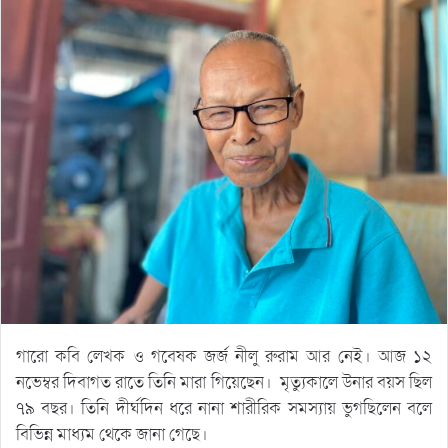
গারো কবি লেখক ও গবেষক জর্জ নীলু রুরাম আর নেই। আজ ১২
নভেম্বর দিবাগত রাতে তিনি মারা গিয়েছেন। মৃত্যুকালে উনার বয়স ছিল
৭৯ বছর। তিনি দীর্ঘদিন ধরে নানা শারীরিক সমস্যায় ভুগছিলেন বলে
বিভিন্ন মাধ্যম থেকে জানা গেছে।