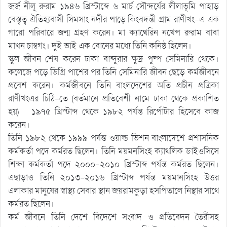
জর্জ নীলু রুরাম ১৯৪৬ খ্রিস্টাব্দে ৬ মার্চ সৌন্দর্যের লীলাভূমি পাহাড়
বেস্তৃত্ব ঐতিহ্যবাসী সিমসাং নদীর পাড়ে কিংবদন্তী গ্রাম রাণীখং-এ এক
গারো পরিবারে জন্ম গ্রহণ করেন। মা ক্যাথেরিন নখেপ রুরাম বাবা
মাখন চাম্বগং। দুই ভাই এক বোনের মধ্যে তিনি কনিষ্ঠ ছিলেন।
স্কুল জীবন শেষ করেন ঢাকা বান্দুরার ক্ষুদ্র পুষ্প সেমিনারি থেকে।
কলেজে পড়ে ডিগ্রি পাশের পর তিনি সেমিনারি জীবন ছেড়ে কর্মজীবনে
প্রবেশ করেন। কর্মজীবনে তিনি বাংলদেশের অতি প্রচীন প্রত্রিকা
রাণীখংএর চিঠি-তে (বর্তমানে প্রতিবেশী নামে ঢাকা থেকে প্রকাশিত
হয়) ১৯৭৫ খ্রিস্টাব্দ থেকে ১৯৮২ পর্যন্ত রির্পোটার হিসেবে কাজ
করেন।
তিনি ১৯৮২ থেকে ১৯৯৯ পর্যন্ত ওয়াল্ড ভিশন বাংলাদেশে প্রশাসনিক
কর্মকর্তা পদে কর্মরত ছিলেন। তিনি ময়মনসিংহ ক্যাথলিক ডাইওসিসে
শিক্ষা কর্মকর্তা পদে ২০০০-২০১০ খ্রিস্টাব্দ পর্যন্ত কর্মরত ছিলেন।
এছাড়াও তিনি ২০১৩-২০১৬ খ্রিস্টাব্দ পর্যন্ত ময়মানসিংহ উত্তর
এলাকার মানুষের স্বাস্থ্য সেবার স্থান জয়রামকুড়া হসপিতালে নিস্থার সাথে
কর্মরত ছিলেন।
কর্ম জীবনে তিনি দেশে বিদেশে সংবাদ ও প্রতিবেদন তৈরীসহ