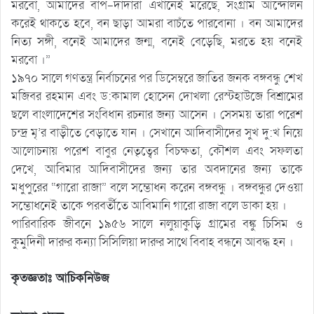
মরবো, আমাদের বাপ-দাদারা এখানেই মরেছে, সংগ্রাম আন্দোলন
করেই থাকতে হবে, বন ছাড়া আমরা বাচঁতে পারবোনা । বন আমাদের
নিত্য সঙ্গী, বনেই আমাদের জন্ম, বনেই বেড়েছি, মরতে হয় বনেই
মরবো ।”
১৯৭০ সালে গণতন্ত্র নির্বাচনের পর ডিসেম্বরে জাতির জনক বঙ্গবন্ধু শেখ
মজিবর রহমান এবং ড:কামাল হোসেন দোখলা রেস্টহাউজে বিশ্রামের
ছলে বাংলাদেশের সংবিধান রচনার জন্য আসেন । সেসময় তারা পরেশ
চন্দ্র মৃ’র বাড়ীতে বেড়াতে যান । সেখানে আদিবাসীদের সুখ দু:খ নিয়ে
আলোচনায় পরেশ বাবুর নেতৃত্বের বিচক্ষতা, কৌশল এবং সফলতা
দেখে, আবিমার আদিবাসীদের জন্য তার অবদানের জন্য তাকে
মধুপুরের “গারো রাজা” বলে সম্ভোধন করেন বঙ্গবন্ধু । বঙ্গবন্ধুর দেওয়া
সম্ভোধনেই তাকে পরবর্তীতে আবিমানি গারো রাজা বলে ডাকা হয় ।
পারিবারিক জীবনে ১৯৫৬ সালে নলুয়াকুড়ি গ্রামের বঙ্কু চিসিম ও
কুমুদিনী দারুর কন্যা সিসিলিয়া দারুর সাথে বিবাহ বন্ধনে আবদ্ধ হন ।
কৃতজ্ঞতাঃ আচিকনিউজ