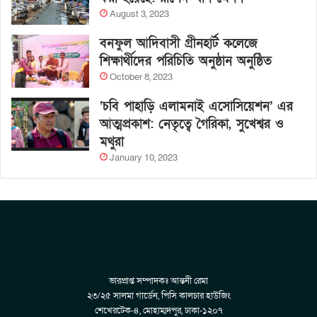
August 3, 2023
বনফুল আদিবাসী গ্রীনহার্ট কলেজে
শিক্ষার্থীদের পরিচিতি অনুষ্ঠান অনুষ্ঠিত
October 8, 2023
‘চবি পাহাড়ি এলামনাই এসোসিয়েশন’ এর
আত্মপ্রকাশ: নেতৃত্বে গৈরিকা, সুখেশ্বর ও
মথুরা
January 10, 2023
ভারপ্রাপ্ত সম্পাদকঃ আন্তনী রেমা
২৩/২৫ সালমা গার্ডেন, পিসি কালচার হাউজিং
শেখেরটেক-৪, মোহাম্মদপুর, ঢাকা-১২০৭