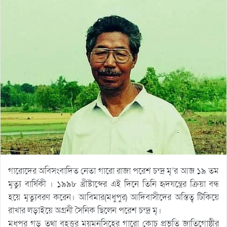
গারোদের অবিসংবাদিত নেতা গারো রাজা পরেশ চন্দ্র মৃ’র আজ ১৯ তম
মৃত্যু বার্ষিকী । ১৯৯৮ খ্রীষ্টাব্দের এই দিনে তিনি হৃদযন্ত্রের ক্রিয়া বন্ধ
হয়ে মৃত্যুবরণ করেন। আবিমার(মধুপুর) আদিবাসীদের অস্তিত্ব টিকিয়ে
রাখার লড়াইয়ে অগ্রনী সৈনিক ছিলেন পরেশ চন্দ্র মৃ।
মধুপুর গড় তথা বৃহত্তর ময়মনসিহের গারো কোচ প্রভৃতি জাতিগোষ্ঠীর