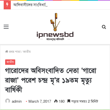
আদিবাসীদের সাংবিধানিক ও আইনগত স্বীকৃতি দিতে কার্যকর উদ্যোগ গ্রহণ করার আহবানঃ আন্তর্জাতিক আদিবাসী দিবসে বক্তারা
Menu
S
fo
প্রথম পাতা
/
জাতীয়
জাতীয়
গারোদের অবিসংবাদিত নেতা ‘গারো
রাজা’ পরেশ চন্দ্র মৃ’র ১৯তম মৃত্যু
বার্ষিকী
admin
March 7, 2017
180
পড়ার সময়ঃ 2 মিনিট