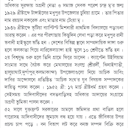
অধিকার সুরক্ষায় অগ্রনী নেতা ও সমাজ সেবক পরেশ চন্দ্র মৃ’র জন্ম
১৯২৯ খ্রীষ্টাব্দে টাঙ্গাইলের মধুপুর উপজেলার চুনিয়া গ্রামে । তার পিতার
নাম রয়চান নকরেক এবং মাতার নাম টেংয়া মৃ ।
১৯৩৬ খ্রীষ্টাব্দে ভূটিয়া ব্যাপ্টিস্ট মিশনারী প্রাথমিক বিদ্যালয়ে পড়াশুনা
আরম্ভ করেন । এর পর পীরগাছায় কিছুদিন লেখা পড়া করে মধুপুর রানী
ভবানী হাইস্কুলে ভর্তি হন । দেশের বিভিন্ন স্থানে সাম্প্রদায়িক দাঙ্গা শুরু
হলে কলকাতা গিয়ে নারিকেলডাঙ্গা হাই স্কুলে ১০ শ্রেণীতে ভর্তি হন ।
২য় বিশ্বযুদ্ধ শুরু হলে তিনি গ্রামে ফিরে আসেন । ক্যাপ্টেন উইলিয়াম
সাংমার সাথে বৈঠক করে মেঘালয়ের সংলগ্ন (শ্রীরর্দী, ঝিনাইগাতী,
হালুয়াঘাট,দুর্গাপুর,কলমাকান্দা) উপজেলাগুলো নিয়ে আচিক আবিং
দাবির আন্দোলনে প্রতিষ্ঠিত ‘আচিক সংঘ’র যুব বিষয়ক সম্পাদকের
দায়িত্ব পালন করেন । ১৯৫২ খ্রী: ১৭ মার্চ খ্রীষ্টধর্ম গ্রহণ করেন ।
সেইসময় আদিবাসীদের বসতবাড়িসহ অধিকার আদায়ের সংগ্রামে
অগ্রণী ভুমিকা পালন করেন ।
৫২ সালে যুক্তফ্রন্ট সরকারের আমলে জমিদার প্রথা বাতিল হলে
গারোসহ আদিবাসীদের জুমচাষ বন্ধ হয়ে যায় । এতে জীবিকার উপর
প্রচন্ড চাপ পড়ে । বন বিভাগ লট করে বনজ সম্পদ বিক্রি করে