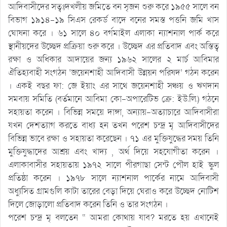
আদিবাসীদের সত্বঃদখলীয় জমিতে বন সৃজন শুরু করে ১৯৫৫ সালে বন
বিভাগ ১৯১৪-১৯ সিএস রেকর্ড বাদে বনের সমস্ত পত্তনি জমি খাস
ঘোষনা করে । ৬১ সালে ৪০ বর্গমাইল এলাকা ন্যাশনাল পার্ক করে
স্থানীয়দের উচ্ছেদ প্রক্রিয়া শুরু করে । উচ্ছেদ এর প্রতিবাদ এবং অস্তিত্ব
রক্ষা ও অধিকার আদায়ের জন্য ১৯৬২ সালের ২ মার্চ আবিমার
ঐতিহ্যবাহী সংগঠন ‘জয়েনশাহী আদিবাসী উন্নয়ন পরিষদ’ গঠন করেন
। একই বছর ফা: জে ইয়াং এর সাথে জয়েনশাহী সঞ্চয় ও ঋণদান
সমবায় সমিতি (বর্তমানে আবিমা কো-অপারেটিভ ক্রে: ইউ.লি.) গঠনে
সহায়তা করেন । বিভিন্ন সময়ে দাঙ্গা, অন্যায়-অত্যাচারে আদিবাসীরা
যখন দেশত্যাগ করতে বাধ্য হন তখন পরেশ চন্দ্র মৃ আদিবাসীদের
বিভিন্ন ভাবে রক্ষা ও সহায়তা করেছেন । ৭১ এর মুক্তিযুদ্ধের সময় তিনি
মুক্তিযুদ্ধাদের আশ্রয় এবং খাদ্য , অর্থ দিয়ে সহযোগীতা করেন ।
এলাকাবাসীর সহায়তায় ১৯৭২ সালে পীরগাছা সেন্ট পৌল হাই স্কুল
প্রতিষ্ঠা করেন । ১৯৭৮ সালে ন্যাশনাল পার্কের নামে আদিবাসী
অধ্যুসিত গ্রামগুলি কাটা তারের বেড়া দিয়ে ঘেরাও করে উচ্ছেদ নোটিশ
দিলে জোড়ালো প্রতিবাদ করেন তিনি ও তার সংগঠন ।
পরেশ চন্দ্র মৃ বলতেন “ আমরা কোথায় যাব? মরতে হয় এখানেই