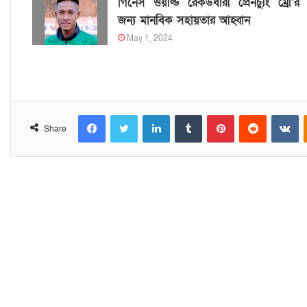
গিনেস ওয়ার্ল্ড রেকর্ডধারী প্রেনচ্যুং ম্রো’র
জন্য মানবিক সহায়তার আহ্বান
May 1, 2024
Facebook
Twitter
LinkedIn
Tumblr
Pinterest
Reddit
VKontakte
Share