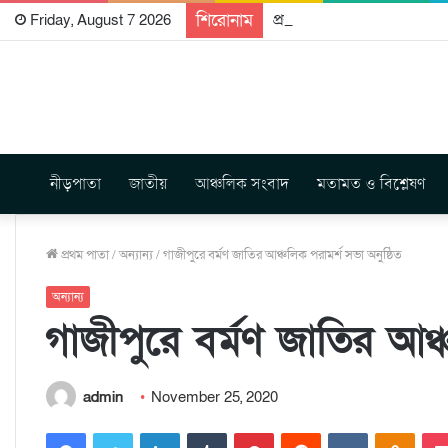
শিরোনাম
প্রকাশিত হতে যাচ্ছে দি রাবুগ
Friday, August 7 2026
নীড়পাতা
জাতীয়
আঞ্চলিক সংবাদ
মতামত ও বিশ্লেষণ
প্রথম পাতা
/
অন্যান্য
/
গাজীপুরে বর্মণ জাতির আঞ্চলিক পরামর্শ সভা অনুষ্ঠিত
অন্যান্য
গাজীপুরে বর্মণ জাতির আঞ্
admin
November 25, 2020
Facebook
Twitter
LinkedIn
Tumblr
Pinterest
Reddit
VKontakte
Odnoklassniki