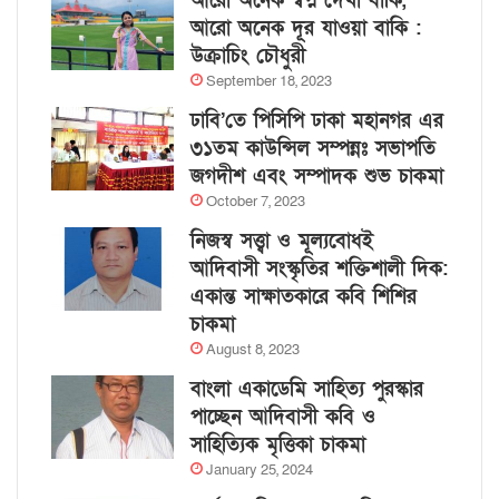
আরো অনেক স্বপ্ন দেখা বাকি,
আরো অনেক দূর যাওয়া বাকি :
উক্রাচিং চৌধুরী
September 18, 2023
ঢাবি’তে পিসিপি ঢাকা মহানগর এর
৩১তম কাউন্সিল সম্পন্নঃ সভাপতি
জগদীশ এবং সম্পাদক শুভ চাকমা
October 7, 2023
নিজস্ব সত্ত্বা ও মূল্যবোধই
আদিবাসী সংস্কৃতির শক্তিশালী দিক:
একান্ত সাক্ষাতকারে কবি শিশির
চাকমা
August 8, 2023
বাংলা একাডেমি সাহিত্য পুরস্কার
পাচ্ছেন আদিবাসী কবি ও
সাহিত্যিক মৃত্তিকা চাকমা
January 25, 2024