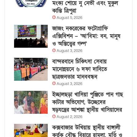
মংক্য শোয়ে নু নেভী এবং মুকুল
কান্তি ত্রিপুরা
August 5, 2026
জাজং নকরেকের ফটোগ্রাফি
এক্সিবিশন – ‘আ’বিমা: বন, মানুষ
ও অস্তিত্বের গল্প’
August 3, 2026
বান্দরবানে চিকিৎসা সেবায়
মানোন্নয়নে ৬ দফা দাবিতে
ছাত্রজনতার মানববন্ধন
August 3, 2026
ইচ্ছালছড়া খাসিয়া পুঞ্জিতে পান গাছ
কাটার অভিযোগ, উচ্ছেদের
ষড়যন্ত্রের আশঙ্কা স্থানীয় খাসিয়াদের
August 2, 2026
কক্সবাজার উখিয়ায় স্থানীয় বাঙ্গালী
কর্তৃক বৌদ্ধ বিহারে হামলা, মূর্তি ও