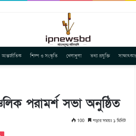
ার নতুন গান ‘Baljanggi’
আন্তর্জাতিক
শিল্প ও সংস্কৃতি
খেলাধুলা
তথ্য প্রযুক্তি
সাক্ষাৎকা
চলিক পরামর্শ সভা অনুষ্ঠিত
100
পড়ার সময়ঃ ১ মিনিট
Pocket