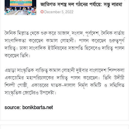
জাতিগত সশস্ত্র দল গঠনের পর্যায়ে: সন্তু লারমা
December 5, 2022
দৈনিক মিল্লাত থেকে শুরু করে আজাদ, সংবাদ, পূর্বদেশ, দৈনিক বার্তায়
সাংবাদিকতা করেছেন কামাল লোহানী। পালন করেছেন গুরুত্বপূর্ণ
দায়িত্ব। ঢাকা সাংবাদিক ইউনিয়নের সভাপতি হিসেবেও দায়িত্ব পালন
করেছেন তিনি।
এছাড়া সাংস্কৃতিক ব্যক্তিত্ব কামাল লোহানী দুইবার বাংলাদেশ শিল্পকলা
একাডেমির মহাপরিচালকের দায়িত্ব পালন করেছেন। তিনি উদীচী
শিল্পী গোষ্ঠী, একাত্তরের ঘাতক-দালাল নির্মূল কমিটি ও সম্মিলিত
সাংস্কৃতিক জোটেরও উপদেষ্টা।
source: bonikbarta.net