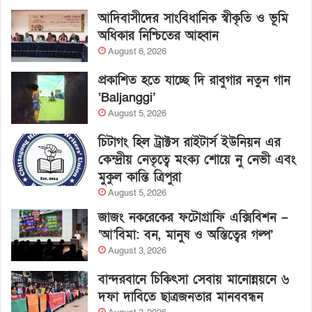
আদিবাসীদের সাংবিধানিক স্বীকৃতি ও ভূমি
অধিকার নিশ্চিতের আহ্বান
August 6, 2026
প্রকাশিত হতে যাচ্ছে দি রাবুগার নতুন গান
‘Baljanggi’
August 5, 2026
চিটাগং হিল ট্রাক্টস রাইটার্স ইউনিয়ন এর
কেন্দ্রীয় নেতৃত্বে মংক্য শোয়ে নু নেভী এবং
মুকুল কান্তি ত্রিপুরা
August 5, 2026
জাজং নকরেকের ফটোগ্রাফি এক্সিবিশন –
‘আ’বিমা: বন, মানুষ ও অস্তিত্বের গল্প’
August 3, 2026
বান্দরবানে চিকিৎসা সেবায় মানোন্নয়নে ৬
দফা দাবিতে ছাত্রজনতার মানববন্ধন