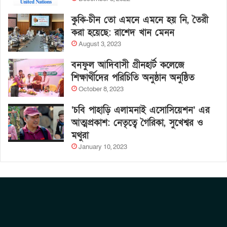
কুকি-চীন তো এমনে এমনে হয় নি, তৈরী
করা হয়েছে: রাশেদ খান মেনন
August 3, 2023
বনফুল আদিবাসী গ্রীনহার্ট কলেজে
শিক্ষার্থীদের পরিচিতি অনুষ্ঠান অনুষ্ঠিত
October 8, 2023
‘চবি পাহাড়ি এলামনাই এসোসিয়েশন’ এর
আত্মপ্রকাশ: নেতৃত্বে গৈরিকা, সুখেশ্বর ও
মথুরা
January 10, 2023