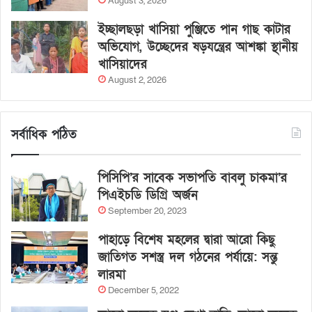
August 3, 2026
ইচ্ছালছড়া খাসিয়া পুঞ্জিতে পান গাছ কাটার
অভিযোগ, উচ্ছেদের ষড়যন্ত্রের আশঙ্কা স্থানীয়
খাসিয়াদের
August 2, 2026
সর্বাধিক পঠিত
পিসিপি’র সাবেক সভাপতি বাবলু চাকমা’র
পিএইচডি ডিগ্রি অর্জন
September 20, 2023
পাহাড়ে বিশেষ মহলের দ্বারা আরো কিছু
জাতিগত সশস্ত্র দল গঠনের পর্যায়ে: সন্তু
লারমা
December 5, 2022