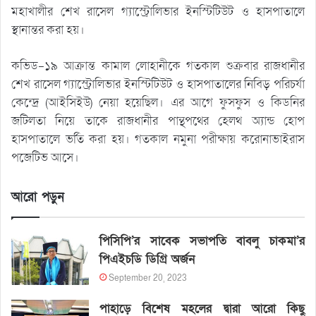
মহাখালীর শেখ রাসেল গ্যাস্ট্রোলিভার ইনস্টিটিউট ও হাসপাতালে
স্থানান্তর করা হয়।
কভিড-১৯ আক্রান্ত কামাল লোহানীকে গতকাল শুক্রবার রাজধানীর
শেখ রাসেল গ্যাস্ট্রোলিভার ইনস্টিটিউট ও হাসপাতালের নিবিড় পরিচর্যা
কেন্দ্রে (আইসিইউ) নেয়া হয়েছিল। এর আগে ফুসফুস ও কিডনির
জটিলতা নিয়ে তাকে রাজধানীর পান্থপথের হেলথ অ্যান্ড হোপ
হাসপাতালে ভর্তি করা হয়। গতকাল নমুনা পরীক্ষায় করোনাভাইরাস
পজেটিভ আসে।
আরো পড়ুন
পিসিপি’র সাবেক সভাপতি বাবলু চাকমা’র
পিএইচডি ডিগ্রি অর্জন
September 20, 2023
পাহাড়ে বিশেষ মহলের দ্বারা আরো কিছু