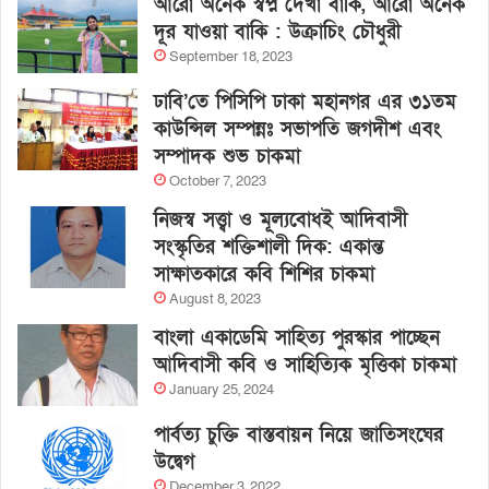
আরো অনেক স্বপ্ন দেখা বাকি, আরো অনেক
দূর যাওয়া বাকি : উক্রাচিং চৌধুরী
September 18, 2023
ঢাবি’তে পিসিপি ঢাকা মহানগর এর ৩১তম
কাউন্সিল সম্পন্নঃ সভাপতি জগদীশ এবং
সম্পাদক শুভ চাকমা
October 7, 2023
নিজস্ব সত্ত্বা ও মূল্যবোধই আদিবাসী
সংস্কৃতির শক্তিশালী দিক: একান্ত
সাক্ষাতকারে কবি শিশির চাকমা
August 8, 2023
বাংলা একাডেমি সাহিত্য পুরস্কার পাচ্ছেন
আদিবাসী কবি ও সাহিত্যিক মৃত্তিকা চাকমা
January 25, 2024
পার্বত্য চুক্তি বাস্তবায়ন নিয়ে জাতিসংঘের
উদ্বেগ
December 3, 2022