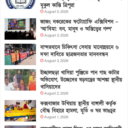
মুকুল কান্তি ত্রিপুরা
August 5, 2026
জাজং নকরেকের ফটোগ্রাফি এক্সিবিশন –
‘আ’বিমা: বন, মানুষ ও অস্তিত্বের গল্প’
August 3, 2026
বান্দরবানে চিকিৎসা সেবায় মানোন্নয়নে ৬
দফা দাবিতে ছাত্রজনতার মানববন্ধন
August 3, 2026
ইচ্ছালছড়া খাসিয়া পুঞ্জিতে পান গাছ কাটার
অভিযোগ, উচ্ছেদের ষড়যন্ত্রের আশঙ্কা স্থানীয়
খাসিয়াদের
August 2, 2026
কক্সবাজার উখিয়ায় স্থানীয় বাঙ্গালী কর্তৃক
বৌদ্ধ বিহারে হামলা, মূর্তি ও ঘর ভাঙচুর
August 1, 2026