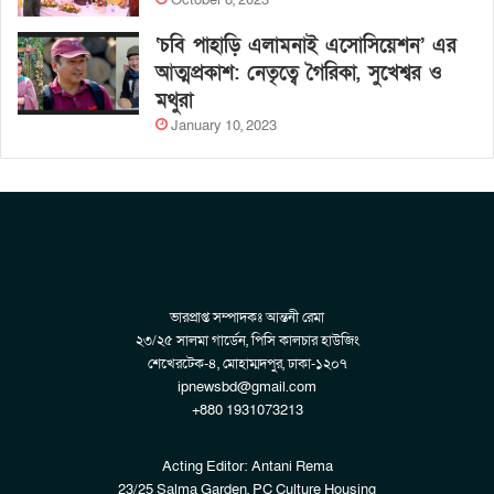
October 8, 2023
‘চবি পাহাড়ি এলামনাই এসোসিয়েশন’ এর
আত্মপ্রকাশ: নেতৃত্বে গৈরিকা, সুখেশ্বর ও
মথুরা
January 10, 2023
ভারপ্রাপ্ত সম্পাদকঃ আন্তনী রেমা
২৩/২৫ সালমা গার্ডেন, পিসি কালচার হাউজিং
শেখেরটেক-৪, মোহাম্মদপুর, ঢাকা-১২০৭
ipnewsbd@gmail.com
+880 1931073213
Acting Editor: Antani Rema
23/25 Salma Garden, PC Culture Housing