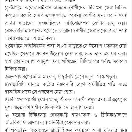
নিম্নলিখিত পদক্ষেপ গ্রহণ অত্যন্ত জরুরী-
১)চট্টগ্রামে করোনাভাইরাস আক্রান্ত রোগীদের চিকিৎসা সেবা নিশ্চিত
করতে সরকারি হাসপাতালগুলোতে করোনা রোগীর জন্য বরাদ্দ শয্যা
সংখ্যা বাড়ানো। সরকারিভাবে আইসোলেশন সেন্টার চালু করা।
বেসরকারি হাসপাতালগুলোতে করোনা রোগীর সেবাদানের জন্য শয্যা
সংখ্যা বাড়াতে সহায়তা করা।
২)চট্টগ্রামে আইসিইউ’র শয্যা সংখ্যা বাড়াতে যে উদ্যোগ গতবছর নেয়া
হয়েছিল সেভাবে এবারও উদ্যোগ নেয়া এবং দ্রুত তা বাস্তবায়ন করা।
হাই ফ্লো ন্যাজাল ক্যানুলা এবং অক্সিজেন সিলিন্ডারের পর্যাপ্ত সরবরাহ
নিশ্চিত করা।
৩)জনসাধারণের প্রতি আহ্বান, স্বাস্থ্যবিধি মেনে চলুন- মাস্ক পড়ুন।
৪)স্বাস্থ্যবিধি মানতে কঠোর নজরদারি রেখে অর্থনীতির গতি যাতে
স্বাভাবিক থাকে সে পদক্ষেপ নেয়া হোক।
৫)চিকিৎসা সামগ্রী যেমন মাস্ক, জীবনরক্ষাকারী ওষুধ এবং অক্সিজেনের
মূল্য যাতে লাগামহীন বৃদ্ধি না পায় সে উদ্যোগ নেয়া।
৬) করোনা চিকিৎসায় বেসরকারি হাসপাতাল ও ক্লিনিকগুলোতে
অতিরিক্ত ফি আদায় বন্ধে মনিটরিং জোরদার করা।
৭) লকডাউন বাস্তবায়নে শ্রমজীবীদের কর্মস্থলে আসা-যাওয়ার জন্য