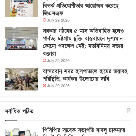
বিতর্ক প্রতিযোগীতার আয়োজন করেছে
জিএসএফ
July 29, 2026
সরকার গঠনের ৫ মাস অতিবাহিত হলেও
পার্বত্য চট্টগ্রাম চুক্তি বাস্তবায়নে দৃশ্যমান
কোনো পদক্ষেপ নেই: মতবিনিময় সভায়
বক্তারা
July 29, 2026
বান্দরবান সদর হাসপাতালে হামের ভয়াবহ
পরিস্থিতি, কার্যকর উদ্যোগের দাবি
July 29, 2026
সর্বাধিক পঠিত
পিসিপি’র সাবেক সভাপতি বাবলু চাকমা’র