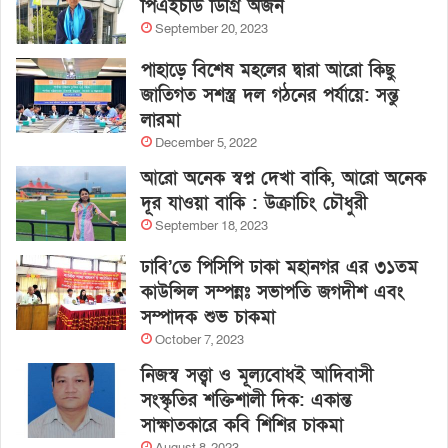
পিএইচডি ডিগ্রি অর্জন
September 20, 2023
পাহাড়ে বিশেষ মহলের দ্বারা আরো কিছু
জাতিগত সশস্ত্র দল গঠনের পর্যায়ে: সন্তু
লারমা
December 5, 2022
আরো অনেক স্বপ্ন দেখা বাকি, আরো অনেক
দূর যাওয়া বাকি : উক্রাচিং চৌধুরী
September 18, 2023
ঢাবি’তে পিসিপি ঢাকা মহানগর এর ৩১তম
কাউন্সিল সম্পন্নঃ সভাপতি জগদীশ এবং
সম্পাদক শুভ চাকমা
October 7, 2023
নিজস্ব সত্ত্বা ও মূল্যবোধই আদিবাসী
সংস্কৃতির শক্তিশালী দিক: একান্ত
সাক্ষাতকারে কবি শিশির চাকমা