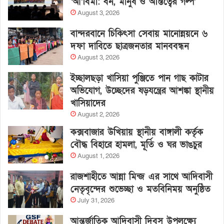
‘আ’বিমা: বন, মানুষ ও অস্তিত্বের গল্প’
August 3, 2026
বান্দরবানে চিকিৎসা সেবায় মানোন্নয়নে ৬
দফা দাবিতে ছাত্রজনতার মানববন্ধন
August 3, 2026
ইচ্ছালছড়া খাসিয়া পুঞ্জিতে পান গাছ কাটার
অভিযোগ, উচ্ছেদের ষড়যন্ত্রের আশঙ্কা স্থানীয়
খাসিয়াদের
August 2, 2026
কক্সবাজার উখিয়ায় স্থানীয় বাঙ্গালী কর্তৃক
বৌদ্ধ বিহারে হামলা, মূর্তি ও ঘর ভাঙচুর
August 1, 2026
রাজশাহীতে আন্না মিন্জ এর সাথে আদিবাসী
নেতৃবৃন্দের শুভেচ্ছা ও মতবিনিময় অনুষ্ঠিত
July 31, 2026
আন্তর্জাতিক আদিবাসী দিবস উপলক্ষ্যে