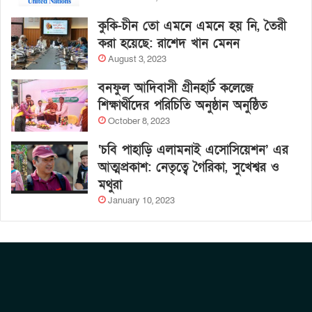
কুকি-চীন তো এমনে এমনে হয় নি, তৈরী
করা হয়েছে: রাশেদ খান মেনন
August 3, 2023
বনফুল আদিবাসী গ্রীনহার্ট কলেজে
শিক্ষার্থীদের পরিচিতি অনুষ্ঠান অনুষ্ঠিত
October 8, 2023
‘চবি পাহাড়ি এলামনাই এসোসিয়েশন’ এর
আত্মপ্রকাশ: নেতৃত্বে গৈরিকা, সুখেশ্বর ও
মথুরা
January 10, 2023