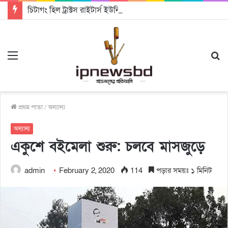
চিটাগং হিল ট্রাক্টস রাইটার্স ইউনিয়ন এর কেন্দ্রীয় নেতৃত্বে মংক্য শোয়ে নু নেভী এবং মুকুল কান্তি ত্রিপুরা
Menu
S
fo
প্রথম পাতা
/
অন্যান্য
অন্যান্য
একুশে বইমেলা শুরু: চলবে মাসজুড়ে
admin
February 2, 2020
114
পড়ার সময়ঃ ১ মিনিট