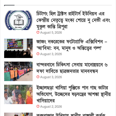
চিটাগং হিল ট্রাক্টস রাইটার্স ইউনিয়ন এর
কেন্দ্রীয় নেতৃত্বে মংক্য শোয়ে নু নেভী এবং
মুকুল কান্তি ত্রিপুরা
August 5, 2026
জাজং নকরেকের ফটোগ্রাফি এক্সিবিশন –
‘আ’বিমা: বন, মানুষ ও অস্তিত্বের গল্প’
August 3, 2026
বান্দরবানে চিকিৎসা সেবায় মানোন্নয়নে ৬
দফা দাবিতে ছাত্রজনতার মানববন্ধন
August 3, 2026
ইচ্ছালছড়া খাসিয়া পুঞ্জিতে পান গাছ কাটার
অভিযোগ, উচ্ছেদের ষড়যন্ত্রের আশঙ্কা স্থানীয়
খাসিয়াদের
August 2, 2026
কক্সবাজার উখিয়ায় স্থানীয় বাঙ্গালী কর্তৃক