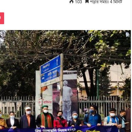
103
পড়ার সময়ঃ 4 মিনিট
Pocket