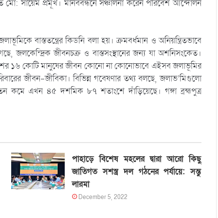
ত মো: সায়েম প্রমূখ। মানববন্ধনে সঞ্চালনা করেন পরিবেশ আন্দোলন
াভূমিকে বাস্ততন্ত্রের কিডনি বলা হয়। ক্রমবর্ধমান ও অনিয়ন্ত্রিতভাবে
ে, জলকেন্দ্রিক জীবনচক্র ও বাস্তসংস্থানের জন্য যা অশনিসংকেত।
শ। দেশের ১৬ কোটি মানুষের জীবন কোনো না কোনোভাবে এইসব জলাভূমির
্ষ পরিবারের জীবন-জীবিকা। বিভিন্ন গবেষণার তথ্য বলছে, জলাভ’মিগুলো
কমে এখন ৪৫ দশমিক ৮৭ শতাংশে দাঁড়িয়েছে। গঙ্গা ব্রহ্মপুত্র
পাহাড়ে বিশেষ মহলের দ্বারা আরো কিছু
জাতিগত সশস্ত্র দল গঠনের পর্যায়ে: সন্তু
লারমা
December 5, 2022