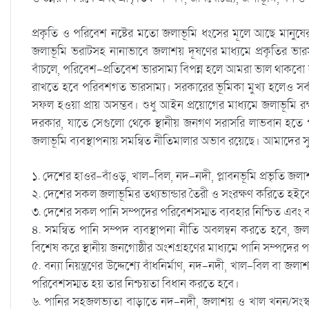
প্রকৃতি ও পরিবেশ নষ্টের মতো জলাভূমি ধংসের মূলে আছে মানুষের ‘
জলাভূমি ভরাটসহ নানাভাবে জলাশয় দূষণের মাধ্যমে প্রকৃতির ভারসা
বাঁচলে, পরিবেশ-প্রতিবেশ ভারসাম্য বিপন্ন হলে আমরা ভাল থাকবো না। 
রাখতে হবে পরিবশগত ভারসাম্য। সরকারের ভূমিকা মুখ্য হলেও সর্বস
সফল হওয়া প্রায় অসম্ভব। শুধু আইন প্রয়োগের মাধ্যমে জলাভূমি রক্
দরকার, যাতে সেগুলো থেকে স্থানীয় জনগণ সরাসরি লাভবান হতে পার
জলাভূমি ব্যবস্থাপনায় সমন্বিত নীতিমালার অভাব রয়েছে। আমাদের স
১. দেশের হাওর-বাঁওড়, খাল-বিল, নদ-নদী, প্লাবনভূমি প্রভৃতি জল
২. দেশের সকল জলাভূমির তথ্যভান্ডার তৈরী ও সংরক্ষণ করিতে হইব
৩. দেশের সকল পানি সম্পদের পরিবেশসম্মত ব্যবহার নিশ্চিত এবং বর্ষা
৪. সমন্বিত পানি সম্পদ ব্যবস্থাপনা নীতি অবলম্বন করতে হবে, জল
বিশেষ করে স্থানীয় জনগোষ্ঠীর অংশগ্রহণের মাধ্যমে পানি সম্পদের প
৫. বন্যা নিয়ন্ত্রণের উদ্দেশ্যে বাঁধনির্মাণ, নদ-নদী, খাল-বিল বা জলাশ
পরিবেশসম্মত হয় তার নিশ্চয়তা বিধান করতে হবে।
৬. পানির সহজলভ্যতা বাড়াতে নদ-নদী, জলাশয় ও খাল খনন/সংস্কা