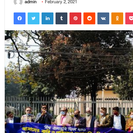
admin
February 2, 2021
Facebook
Twitter
LinkedIn
Tumblr
Pinterest
Reddit
VKontakte
Odnoklassniki