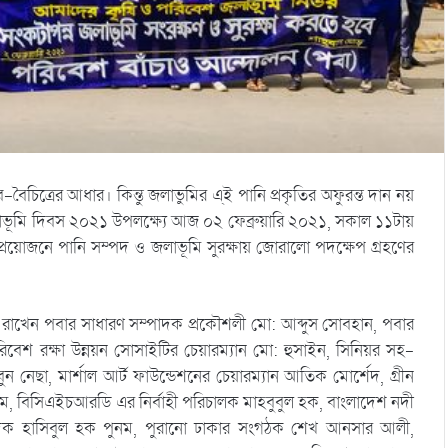
ৈচিত্রের আধার। কিন্তু জলাভুমির এ্ই পানি প্রকৃতির অফুরন্ত দান নয়
লাভূমি দিবস ২০২১ উপলক্ষ্যে আজ ০২ ফেব্রুয়ারি ২০২১, সকাল ১১টায়
রয়োজনে পানি সম্পদ ও জলাভূমি সুরক্ষায় জোরালো পদক্ষেপ গ্রহণের
্য রাখেন পবার সাধারণ সম্পাদক প্রকৌশলী মো: আব্দুস সোবহান, পবার
বেশ রক্ষা উন্নয়ন সোসাইটির চেয়ারম্যান মো: হুসাইন, সিনিয়র সহ-
নেছা, মার্শাল আর্ট ফাউন্ডেশনের চেয়ারম্যান আতিক মোর্শেদ, গ্রীন
, বিসিএইচআরডি এর নির্বাহী পরিচালক মাহবুবুল হক, বাংলাদেশ নদী
পাদক হাসিবুল হক পুনম, পুরানো ঢাকার সংগঠক শেখ আনসার আলী,