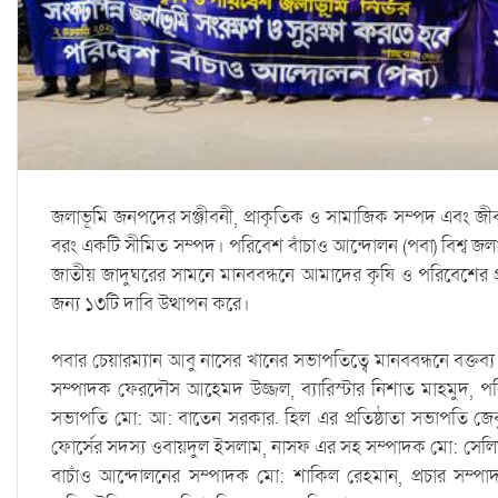
জলাভূমি জনপদের সঞ্জীবনী, প্রাকৃতিক ও সামাজিক সম্পদ এবং জীব-ব
বরং একটি সীমিত সম্পদ। পরিবেশ বাঁচাও আন্দোলন (পবা) বিশ্ব জ
জাতীয় জাদুঘরের সামনে মানববন্ধনে আমাদের কৃষি ও পরিবেশের প্
জন্য ১৩টি দাবি উত্থাপন করে।
পবার চেয়ারম্যান আবু নাসের খানের সভাপতিত্বে মানববন্ধনে বক্তব
সম্পাদক ফেরদৌস আহেমদ উজ্জল, ব্যারিস্টার নিশাত মাহমুদ, পরি
সভাপতি মো: আ: বাতেন সরকার. হিল এর প্রতিষ্ঠাতা সভাপতি জেবুন 
ফোর্সের সদস্য ওবায়দুল ইসলাম, নাসফ এর সহ সম্পাদক মো: সেলিম
বাচাঁও আন্দোলনের সম্পাদক মো: শাকিল রেহমান, প্রচার সম্