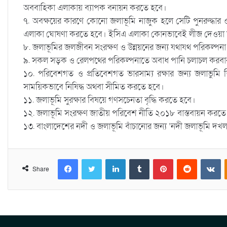
অববাহিকা এলাকায় ব্যাপক বনায়ন করতে হবে।
৭. অবক্ষয়ের কারণে কোনো জলাভূমি নাজুক হলে সেটি পুনরুদ্ধার ও
এলাকা ঘোষণা করতে হবে। ইসিএ এলাকা কোনভাবেই লীজ দেওয়া য
৮. জলাভূমির জলজীবন সংরক্ষণ ও উন্নয়নের জন্য যথাযথ পরিকল্পনা
৯. সকল সড়ক ও রেলপথের পরিকল্পনাতে অবাধ পানি চলাচল করবার ব
১০. পরিবেশগত ও প্রতিবেশগত ভারসাম্য রক্ষার জন্য জলাভুমি
সাময়িকভাবে নিষিদ্ধ অথবা সীমিত করতে হবে।
১১. জলাভূমি সুরক্ষার বিষয়ে গণসচেনতা বৃদ্ধি করতে হবে।
১২. জলাভূমি সংরক্ষণ জাতীয় পরিবেশ নীতি ২০১৮ বাস্তবায়ন করতে
১৩. বাংলাদেশের নদী ও জলাভূমি বাঁচানোর জন্য ‘নদী জলাভূমি দ
Facebook
Twitter
LinkedIn
Tumblr
Pinterest
Reddit
VKontakte
Share