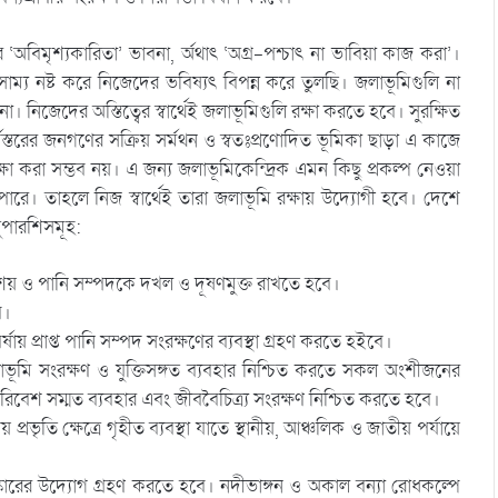
অবিমৃশ্যকারিতা’ ভাবনা, র্অথাৎ ‘অগ্র-পশ্চাৎ না ভাবিয়া কাজ করা’।
ম্য নষ্ট করে নিজেদের ভবিষ্যৎ বিপন্ন করে তুলছি। জলাভূমিগুলি না
নিজেদের অস্তিত্বের স্বার্থেই জলাভূমিগুলি রক্ষা করতে হবে। সুরক্ষিত
্তরের জনগণের সক্রিয় সর্মথন ও স্বতঃপ্রণোদিত ভূমিকা ছাড়া এ কাজে
ষা করা সম্ভব নয়। এ জন্য জলাভূমিকেন্দ্রিক এমন কিছু প্রকল্প নেওয়া
ে। তাহলে নিজ স্বার্থেই তারা জলাভূমি রক্ষায় উদ্যোগী হবে। দেশে
ুপারশিসমূহ:
াশয় ও পানি সম্পদকে দখল ও দূষণমুক্ত রাখতে হবে।
ে।
য় প্রাপ্ত পানি সম্পদ সংরক্ষণের ব্যবস্থা গ্রহণ করতে হইবে।
াভূমি সংরক্ষণ ও যুক্তিসঙ্গত ব্যবহার নিশ্চিত করতে সকল অংশীজনের
রিবেশ সম্মত ব্যবহার এবং জীববৈচিত্র্য সংরক্ষণ নিশ্চিত করতে হবে।
য় প্রভৃতি ক্ষেত্রে গৃহীত ব্যবস্থা যাতে স্থানীয়, আঞ্চলিক ও জাতীয় পর্যায়ে
রের উদ্যোগ গ্রহণ করতে হবে। নদীভাঙ্গন ও অকাল বন্যা রোধকল্পে