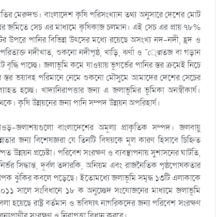
ীতির মেরুদন্ড। বাংলাদেশ কৃষি পরিসংখ্যান তথ্য অনুসারে দেশের মোট
েক্টর জমিতে সেচ এর মাধ্যমে কৃষিকাজ চলমান। এই সেচ এর প্রায় ৭৮%
টির উপরে পানির বিভিন্ন উৎসের মধ্যে রয়েছে অসংখ্য নদ-নদী, হ্রদ ও
 পরিত্যক্ত নদীখাত, শুকনো নদীপৃষ্ঠ, খাড়ি, ঝর্ণা ও ¯্রােতজ বা গড়ান
ৃদ্ধি পাচ্ছে। জলাভূমি কমে যাওয়ায় ভূগর্ভের পানির স্তর ক্রমেই নিচে
া। পানির স্তর ভয়াবহ পরিমানে নেমে শুকনো মৌসুমে আমাদের দেশের সেচের
াহত হচ্ছে। খাদ্যনিরাপত্তার জন্য এ জলাভূমির ভূমিকা অনস্বীকার্য।
। কৃষি উন্নয়নের জন্য পানি সম্পদ উন্নয়ন অপরিহার্য।
ঁওড়-জলাশয়গুলো বাংলাদেশের অমূল্য প্রাকৃতিক সম্পদ। জলবায়ু
ন্নতার জন্য বিশেষজ্ঞরা যে তিনটি বিষয়কে মূল কারণ হিসাবে চিহ্নিত
ন্নয়ন প্রচেষ্টা। পরিবেশ সংরক্ষণ ও ব্যবস্থাপনায় সুশাসনের ঘাটতি,
-নির্ভর সিদ্ধান্ত, দূর্বল তদারকি, অনিয়ম এবং রাজনৈতিক পৃষ্ঠপোষকতার
্যাপক ঝুঁকির কবলে পড়েছে। ইতোমধ্যে জলাভূমি সমৃদ্ধ ১৩টি এলাকাকে
০১১ সালে সংবিধানে ১৮ ক অনুচ্ছেদ সংযোজনের মাধ্যমে জলাভূমি
 বলা হয়েছে রাষ্ট্র বর্তমান ও ভবিষ্যৎ নাগরিকদের জন্য পরিবেশ সংরক্ষণ
ন্যপ্রাণীর সংরক্ষণ ও নিরাপত্তা বিধান করবে।