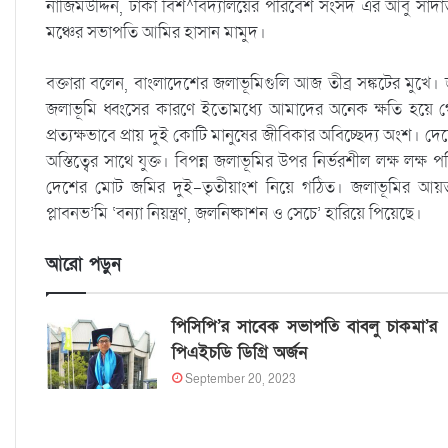
নাজিমউদ্দিন, ঢাকা বিশ^বিদ্যালয়ের পরিবেশ সংসদ এর আবু সাদা
মঞ্চের সভাপতি আমির হাসান মামুদ।
বক্তারা বলেন, বাংলাদেশের জলাভূমিগুলি আজ তীব্র সঙ্কটের মুখে। জল
জলাভূমি ধ্বংসের কারণে ইতোমধ্যে আমাদের অনেক ক্ষতি হয়ে গেছ
প্রত্যক্ষভাবে প্রায় দুই কোটি মানুষের জীবিকার অবিচ্ছেদ্য অং
অস্তিত্বের সাথে যুক্ত। বিপন্ন জলাভূমির উপর নির্ভরশীল লক্ষ লক
দেশের মোট জমির দুই-তৃতীয়াংশ নিয়ে গঠিত। জলাভূমির আয়তন 
প্লাবনভ’মি ‘বন্যা নিয়ন্ত্রণ, জলনিষ্কাশন ও সেচে’ হারিয়ে পিয়েছে।
আরো পড়ুন
পিসিপি’র সাবেক সভাপতি বাবলু চাকমা’র
পিএইচডি ডিগ্রি অর্জন
September 20, 2023