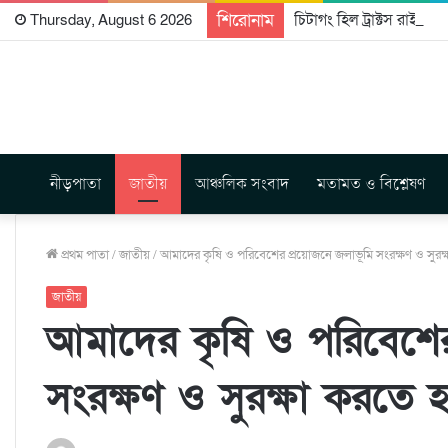
শিরোনাম
চিটাগং হিল ট্রাক্টস রাইটার্
Thursday, August 6 2026
নীড়পাতা
জাতীয়
আঞ্চলিক সংবাদ
মতামত ও বিশ্লেষণ
প্রথম পাতা
/
জাতীয়
/
আমাদের কৃষি ও পরিবেশের প্রয়োজনে জলাভূমি সংরক্ষণ ও সুরক
জাতীয়
আমাদের কৃষি ও পরিবেশের
সংরক্ষণ ও সুরক্ষা করতে 