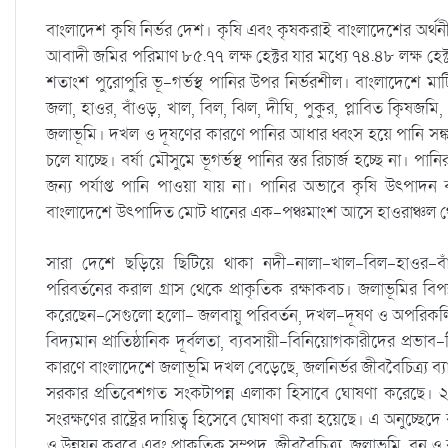
বাংলাদেশ কৃষি নির্ভর দেশ। কৃষি এবং কৃষকরাই বাংলাদেশের অর্থন
আবাদী জমির পরিমাণ ৮৫.৭৭ লক্ষ হেক্টর যার মধ্যে ৭৪.৪৮ লক্ষ হ
শতাংশ পুরোপুরি ভূ-গর্ভস্থ পানির উপর নির্ভরশীল। বাংলাদেশে মা
জলা, হাওর, বাঁওড়, খাল, বিল, ঝিল, দীঘি, পুকুর, প্লাবিত কৃিষজমি,
জলাভূমি। দখল ও দূষণের কারণে পানির আধার ধ্বংস হয়ে পানি সঙ্কট ব
চলে যাচ্ছে। বর্ষা মৌসুমে ভূগর্ভস্থ পানির স্তর রিচার্জ হচ্ছে ন
জন্য পর্যাপ্ত পানি পাওয়া যায় না। পানির অভাবে কৃষি উৎপাদন ব্য
বাংলাদেশে উৎপাদিত মোট ধানের এক-পঞ্চমাংশ আসে হাওরাঞ্চল থেকে
সারা দেশে ছড়িয়ে ছিটিয়ে থাকা নদী-নালা-খাল-বিল-হাওর-বা
পরিবর্তনের করাল গ্রাস থেকে প্রাকৃতিক রক্ষাকবচ। জলাভূমির বিপ
করেছেন-সেগুলো হলো- জলবায়ু পরিবর্তন, দখল-দূষণ ও অপরিকল্পিত উ
বিদ্যমান প্রাতিষ্ঠানিক দূর্বলতা, ব্যবসায়ী-বিনিয়োগকারীদের প্রভাব
কারণে বাংলাদেশে জলাভূমি দখল বেড়েছে, জলনির্ভর জীববৈচিত্র্য ব
সরকার প্রতিবেশগত সংকটাপন্ন এলাকা হিসাবে ঘোষণা করেছে। ২
সংরক্ষণের রাষ্ট্রের দায়িত্ব হিসেবে ঘোষণা করা হয়েছে। এ অনুচ্ছেদে
ও উন্নয়ন করবে এবং প্রাকৃতিক সম্পদ, জীববৈচিত্র্য, জলাভূমি, বন ও ব