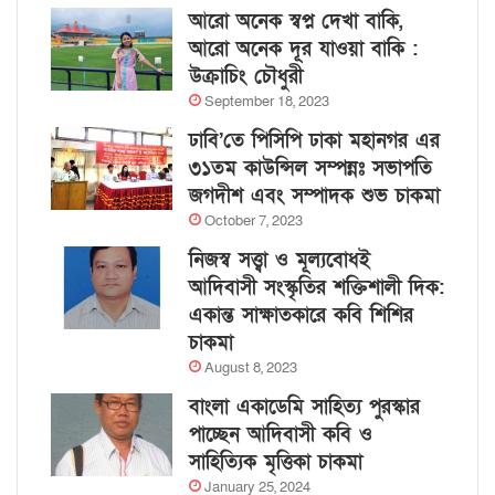
আরো অনেক স্বপ্ন দেখা বাকি,
আরো অনেক দূর যাওয়া বাকি :
উক্রাচিং চৌধুরী
September 18, 2023
ঢাবি’তে পিসিপি ঢাকা মহানগর এর
৩১তম কাউন্সিল সম্পন্নঃ সভাপতি
জগদীশ এবং সম্পাদক শুভ চাকমা
October 7, 2023
নিজস্ব সত্ত্বা ও মূল্যবোধই
আদিবাসী সংস্কৃতির শক্তিশালী দিক:
একান্ত সাক্ষাতকারে কবি শিশির
চাকমা
August 8, 2023
বাংলা একাডেমি সাহিত্য পুরস্কার
পাচ্ছেন আদিবাসী কবি ও
সাহিত্যিক মৃত্তিকা চাকমা
January 25, 2024