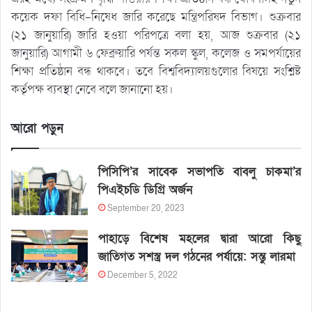
কয়েক দফা বিধি-নিষেধ জারি করেছে মন্ত্রিপরিষদ বিভাগ। শুক্রবার
(২১ জানুয়ারি) জারি হওয়া পরিপত্রে বলা হয়, আজ শুক্রবার (২১
জানুয়ারি) আগামী ৬ ফেব্রুয়ারি পর্যন্ত সকল স্কুল, কলেজ ও সমপর্যায়ের
শিক্ষা প্রতিষ্ঠান বন্ধ থাকবে। তবে বিশ্ববিদ্যালয়গুলোর বিষয়ে সংশ্লিষ্ট
কর্তৃপক্ষ ব্যবস্থা নেবে বলে জানানো হয়।
আরো পড়ুন
পিসিপি’র সাবেক সভাপতি বাবলু চাকমা’র
পিএইচডি ডিগ্রি অর্জন
September 20, 2023
পাহাড়ে বিশেষ মহলের দ্বারা আরো কিছু
জাতিগত সশস্ত্র দল গঠনের পর্যায়ে: সন্তু লারমা
December 5, 2022