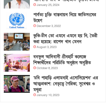
January 25, 2024
পার্বত্য চুক্তি বাস্তবায়ন নিয়ে জাতিসংঘের
উদ্বেগ
December 3, 2022
কুকি-চীন তো এমনে এমনে হয় নি, তৈরী
করা হয়েছে: রাশেদ খান মেনন
August 3, 2023
বনফুল আদিবাসী গ্রীনহার্ট কলেজে
শিক্ষার্থীদের পরিচিতি অনুষ্ঠান অনুষ্ঠিত
October 8, 2023
‘চবি পাহাড়ি এলামনাই এসোসিয়েশন’ এর
আত্মপ্রকাশ: নেতৃত্বে গৈরিকা, সুখেশ্বর ও
মথুরা
January 10, 2023