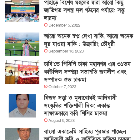
পাহাড়ে বিশেষ মহলের দ্বারা আরো কিছু
জাতিগত সশস্ত্র দল গঠনের পর্যায়ে: সন্তু
লারমা
December 5, 2022
আরো অনেক স্বপ্ন দেখা বাকি, আরো অনেক
দূর যাওয়া বাকি : উক্রাচিং চৌধুরী
September 18, 2023
ঢাবি’তে পিসিপি ঢাকা মহানগর এর ৩১তম
কাউন্সিল সম্পন্নঃ সভাপতি জগদীশ এবং
সম্পাদক শুভ চাকমা
October 7, 2023
নিজস্ব সত্ত্বা ও মূল্যবোধই আদিবাসী
সংস্কৃতির শক্তিশালী দিক: একান্ত
সাক্ষাতকারে কবি শিশির চাকমা
August 8, 2023
বাংলা একাডেমি সাহিত্য পুরস্কার পাচ্ছেন
আদিবাসী কবি ও সাহিত্যিক মৃত্তিকা চাকমা