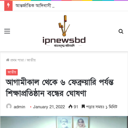
আন্তর্জাতিক আদিবাসী দিবস ২০২৬: ন্যায়বিচার, সমঅধিকার ও জাতিসত্ত্বার স্বীকৃতি চাই – নিকোলাস বিশ্বাস
Menu
S
fo
প্রথম পাতা
/
জাতীয়
জাতীয়
আগামীকাল থেকে ৬ ফেব্রুয়ারি পর্যন্ত
শিক্ষাপ্রতিষ্ঠান বন্ধের ঘোষণা
admin
January 21, 2022
91
পড়ার সময়ঃ ১ মিনিট